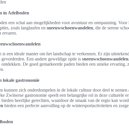
ën in Adelboden
oden een schat aan mogelijkheden voor avontuur en ontspanning. Voor 
pties, zoals langlaufen en
sneeuwschoenwandelen
, die de serene sch
n ervaren.
neeuwschoenwandelen
is een ideale manier om het landschap te verkennen. Er zijn uitstekend
s gevorderden. Een andere geweldige optie is
sneeuwschoenwandelen
 ontdekken. De goed gemarkeerde paden bieden een unieke ervaring, zo
en.
n lokale gastronomie
 kunnen zich onderdompelen in de lokale cultuur door deel te nemen
ke Zwitserse gastronomie speelt een belangrijke rol in deze culturele e
ts bieden heerlijke gerechten, waardoor de smaak van de regio kan wor
en
bieden een perfecte aanvulling op de wintersportactiviteiten en zorg
lboden