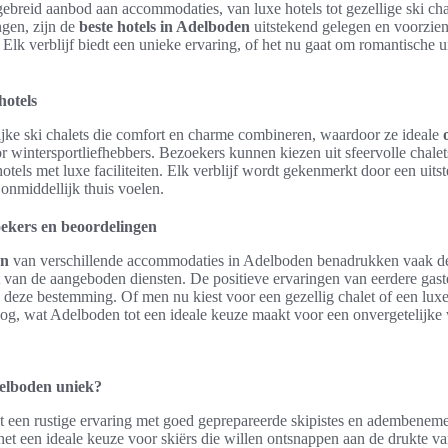
ebreid aanbod aan accommodaties, van luxe hotels tot gezellige ski cha
gen, zijn de
beste hotels in Adelboden
uitstekend gelegen en voorzie
 Elk verblijf biedt een unieke ervaring, of het nu gaat om romantische ui
hotels
rijke ski chalets die comfort en charme combineren, waardoor ze ideale
r wintersportliefhebbers. Bezoekers kunnen kiezen uit sfeervolle chalet
tels met luxe faciliteiten. Elk verblijf wordt gekenmerkt door een uits
onmiddellijk thuis voelen.
ekers en beoordelingen
en
van verschillende accommodaties in Adelboden benadrukken vaak de 
t van de aangeboden diensten. De positieve ervaringen van eerdere gast
n deze bestemming. Of men nu kiest voor een gezellig chalet of een luxe
oog, wat Adelboden tot een ideale keuze maakt voor een onvergetelijke 
elboden uniek?
t een rustige ervaring met goed geprepareerde skipistes en adembeneme
t een ideale keuze voor skiërs die willen ontsnappen aan de drukte va