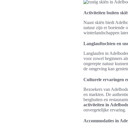
Activiteiten buiten ski
Naast skiën biedt Adelb
natuur zijn er boeiende o
winterlandschappen late
Langlauftochten en s
Langlaufen in Adelboden 
voor zowel beginners al
ongerepte natuur kunnen
de omgeving kan geniet
Culturele ervaringen e
Bezoekers van Adelboden
en markten. De authentie
berghutten en restauran
activiteiten in Adelbod
onvergetelijke ervaring.
Accommodaties in Ade