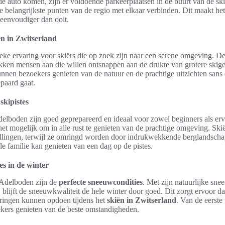
e auto komen, zijn er voldoende parkeerplaatsen in de buurt van de skil
e belangrijkste punten van de regio met elkaar verbinden. Dit maakt he
 eenvoudiger dan ooit.
n in Zwitserland
eke ervaring voor skiërs die op zoek zijn naar een serene omgeving. D
kken mensen aan die willen ontsnappen aan de drukte van grotere skige
nnen bezoekers genieten van de natuur en de prachtige uitzichten sans 
paard gaat.
skipistes
Adelboden zijn goed geprepareerd en ideaal voor zowel beginners als erv
et mogelijk om in alle rust te genieten van de prachtige omgeving. Ski
ellingen, terwijl ze omringd worden door indrukwekkende berglandsch
e familie kan genieten van een dag op de pistes.
es in de winter
 Adelboden zijn de
perfecte sneeuwcondities
. Met zijn natuurlijke sne
 blijft de sneeuwkwaliteit de hele winter door goed. Dit zorgt ervoor d
aringen kunnen opdoen tijdens het
skiën in Zwitserland
. Van de eerste 
kers genieten van de beste omstandigheden.