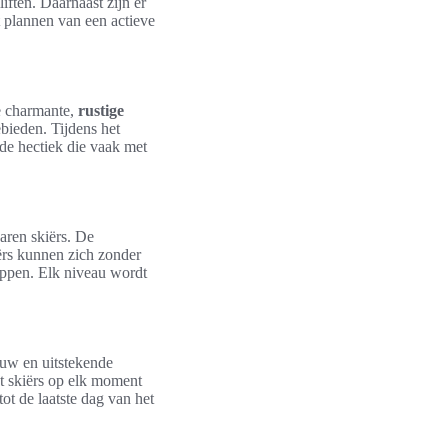
iften. Daarnaast zijn er
t plannen van een actieve
e charmante,
rustige
bieden. Tijdens het
de hectiek die vaak met
aren skiërs. De
ërs kunnen zich zonder
appen. Elk niveau wordt
euw en uitstekende
at skiërs op elk moment
tot de laatste dag van het