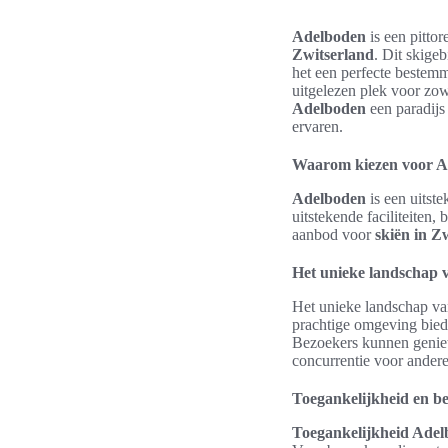
Adelboden
is een pitto
Zwitserland
. Dit skige
het een perfecte beste
uitgelezen plek voor zowe
Adelboden
een paradijs
ervaren.
Waarom kiezen voor A
Adelboden
is een uitst
uitstekende faciliteiten,
aanbod voor
skiën in Z
Het unieke landschap 
Het unieke landschap va
prachtige omgeving biedt 
Bezoekers kunnen geniete
concurrentie voor ander
Toegankelijkheid en b
Toegankelijkheid Ade