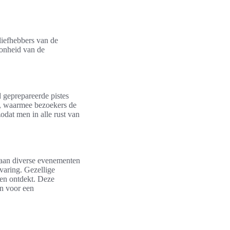
liefhebbers van de
oonheid van de
 geprepareerde pistes
, waarmee bezoekers de
dat men in alle rust van
 aan diverse evenementen
rvaring. Gezellige
den ontdekt. Deze
en voor een