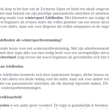
resk dorp in het hart van de Zwitserse Alpen en biedt een ideale omgev
bied staat bekend om zijn prachtige panoramische uitzichten en uitstek
mming maakt voor
wintersport Adelboden
. Met kilometers aan rustige sk
l beginners als ervaren skiërs die willen genieten van een serene skivak
 voor skiërs, maar ook voor diegenen die willen ontspannen en de onger
delboden als wintersportbestemming?
ekende keuze voor een wintersportbestemming. Met zijn adembenemende
 biedt deze regio alles wat men nodig heeft voor een onvergetelijke skiva
witserland
zorgt ervoor dat zowel beginners als gevorderden zich hier t
van Adelboden
n Adelboden kenmerkt zich door majestueuze bergen, dichte bossen en 
niet alleen een ideale setting voor het skiën, maar ook voor andere wint
n van panoramische uitzichten, die elk skireisje bijzonder maken. Dit 
e wintersportbestemmingen.
ereikbaarheid
lboden
is een ander groot voordeel. De regio is gemakkelijk te bereiken 