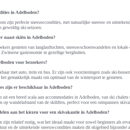
dities in Adelboden?
om zijn perfecte sneeuwcondities, met natuurlijke sneeuw en uitsteke
en geweldig ski-seizoen.
 er naast skiën in Adelboden?
ekers genieten van langlauftochten, sneeuwschoenwandelen en lokale c
 Zwitserse gastronomie in gezellige berghutten.
elboden voor bezoekers?
baar met auto, trein en bus. Er zijn ook voorzieningen zoals ski-busse
at het gemakkelijk maakt om optimaal van de wintersport te genieten.
s zijn er beschikbaar in Adelboden?
uit een breed scala aan accommodaties in Adelboden, van ski chalets t
en op wandelafstand van de skiliften, perfect voor een ontspannen skiva
rdelen aan het kiezen voor een skivakantie in Adelboden?
n zijn relatief rustig, wat het ideaal maakt voor zowel beginners als erv
uur en de uitstekende sneeuwcondities maken dit skigebied bijzonder a