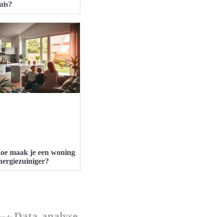
uis?
oe maak je een woning
nergiezuiniger?
Data-analyse