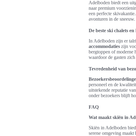
Adelboden biedt een uitg
naar premium voorzienin
een perfecte skivakantie.
avonturen in de sneeuw.
De beste ski chalets en 
In Adelboden zijn er tal
accommodaties
zijn voo
bergtoppen of moderne ho
waardoor de gasten zich 
Tevredenheid van bezo
Bezoekersbeoordeling
personeel en de kwalitei
uitstekende reputatie va
onder bezoekers blijft h
FAQ
Wat maakt skiën in Ad
Skiën in Adelboden bied
serene omgeving maakt he