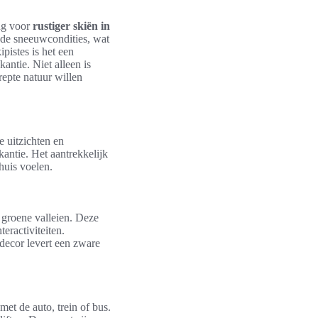
ing voor
rustiger skiën in
ende sneeuwcondities, wat
ipistes is het een
antie. Niet alleen is
epte natuur willen
 uitzichten en
kantie. Het aantrekkelijk
huis voelen.
groene valleien. Deze
eractiviteiten.
decor levert een zware
met de auto, trein of bus.