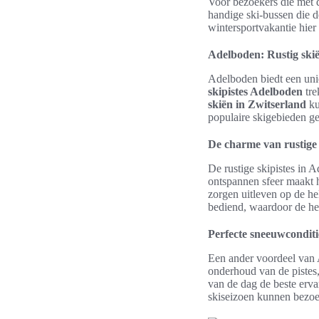
Voor bezoekers die met d
handige ski-bussen die d
wintersportvakantie hier
Adelboden: Rustig skië
Adelboden biedt een uni
skipistes Adelboden
tre
skiën in Zwitserland
ku
populaire skigebieden ge
De charme van rustige 
De rustige skipistes in 
ontspannen sfeer maakt h
zorgen uitleven op de h
bediend, waardoor de hel
Perfecte sneeuwconditi
Een ander voordeel van
onderhoud van de pistes,
van de dag de beste erv
skiseizoen kunnen bezoe