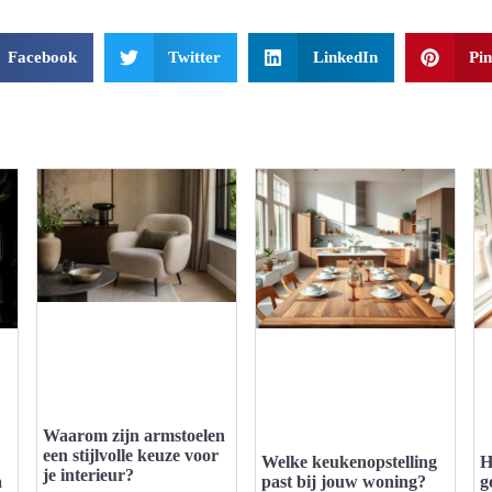
Facebook
Twitter
LinkedIn
Pin
Waarom zijn armstoelen
een stijlvolle keuze voor
Welke keukenopstelling
H
je interieur?
a
past bij jouw woning?
g