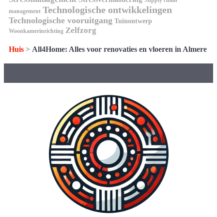
Technologische ontwikkelingen
management
Technologische vooruitgang
Tuinontwerp
Zelfzorg
Woonkamerinrichting
Huis
>
All4Home: Alles voor renovaties en vloeren in Almere