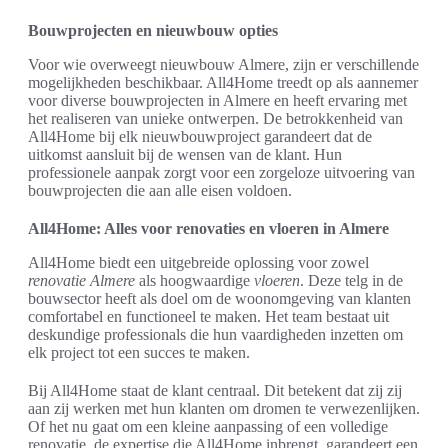
Bouwprojecten en nieuwbouw opties
Voor wie overweegt nieuwbouw Almere, zijn er verschillende
mogelijkheden beschikbaar. All4Home treedt op als aannemer
voor diverse bouwprojecten in Almere en heeft ervaring met
het realiseren van unieke ontwerpen. De betrokkenheid van
All4Home bij elk nieuwbouwproject garandeert dat de
uitkomst aansluit bij de wensen van de klant. Hun
professionele aanpak zorgt voor een zorgeloze uitvoering van
bouwprojecten die aan alle eisen voldoen.
All4Home: Alles voor renovaties en vloeren in Almere
All4Home biedt een uitgebreide oplossing voor zowel
renovatie Almere
als hoogwaardige
vloeren
. Deze telg in de
bouwsector heeft als doel om de woonomgeving van klanten
comfortabel en functioneel te maken. Het team bestaat uit
deskundige professionals die hun vaardigheden inzetten om
elk project tot een succes te maken.
Bij All4Home staat de klant centraal. Dit betekent dat zij zij
aan zij werken met hun klanten om dromen te verwezenlijken.
Of het nu gaat om een kleine aanpassing of een volledige
renovatie, de expertise die All4Home inbrengt, garandeert een