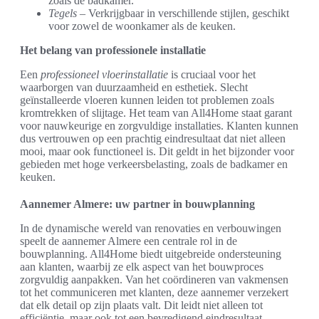
zoals de badkamer.
Tegels
– Verkrijgbaar in verschillende stijlen, geschikt
voor zowel de woonkamer als de keuken.
Het belang van professionele installatie
Een
professioneel vloerinstallatie
is cruciaal voor het
waarborgen van duurzaamheid en esthetiek. Slecht
geïnstalleerde vloeren kunnen leiden tot problemen zoals
kromtrekken of slijtage. Het team van All4Home staat garant
voor nauwkeurige en zorgvuldige installaties. Klanten kunnen
dus vertrouwen op een prachtig eindresultaat dat niet alleen
mooi, maar ook functioneel is. Dit geldt in het bijzonder voor
gebieden met hoge verkeersbelasting, zoals de badkamer en
keuken.
Aannemer Almere: uw partner in bouwplanning
In de dynamische wereld van renovaties en verbouwingen
speelt de aannemer Almere een centrale rol in de
bouwplanning. All4Home biedt uitgebreide ondersteuning
aan klanten, waarbij ze elk aspect van het bouwproces
zorgvuldig aanpakken. Van het coördineren van vakmensen
tot het communiceren met klanten, deze aannemer verzekert
dat elk detail op zijn plaats valt. Dit leidt niet alleen tot
efficiëntie, maar ook tot een bevredigend eindresultaat.