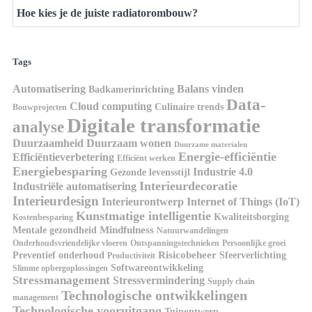
Hoe kies je de juiste radiatorombouw?
Tags
Automatisering
Balans vinden
Badkamerinrichting
Data-
Cloud computing
Culinaire trends
Bouwprojecten
Digitale transformatie
analyse
Duurzaamheid
Duurzaam wonen
Duurzame materialen
Energie-efficiëntie
Efficiëntieverbetering
Efficiënt werken
Energiebesparing
Industrie 4.0
Gezonde levensstijl
Interieurdecoratie
Industriële automatisering
Interieurdesign
Interieurontwerp
Internet of Things (IoT)
Kunstmatige intelligentie
Kwaliteitsborging
Kostenbesparing
Mindfulness
Mentale gezondheid
Natuurwandelingen
Onderhoudsvriendelijke vloeren
Ontspanningstechnieken
Persoonlijke groei
Risicobeheer
Preventief onderhoud
Sfeerverlichting
Productiviteit
Softwareontwikkeling
Slimme opbergoplossingen
Stressmanagement
Stressvermindering
Supply chain
Technologische ontwikkelingen
management
Technologische vooruitgang
Tuinontwerp