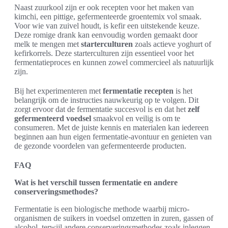
Naast zuurkool zijn er ook recepten voor het maken van
kimchi, een pittige, gefermenteerde groentemix vol smaak.
Voor wie van zuivel houdt, is kefir een uitstekende keuze.
Deze romige drank kan eenvoudig worden gemaakt door
melk te mengen met
starterculturen
zoals actieve yoghurt of
kefirkorrels. Deze starterculturen zijn essentieel voor het
fermentatieproces en kunnen zowel commercieel als natuurlijk
zijn.
Bij het experimenteren met
fermentatie recepten
is het
belangrijk om de instructies nauwkeurig op te volgen. Dit
zorgt ervoor dat de fermentatie succesvol is en dat het
zelf
gefermenteerd voedsel
smaakvol en veilig is om te
consumeren. Met de juiste kennis en materialen kan iedereen
beginnen aan hun eigen fermentatie-avontuur en genieten van
de gezonde voordelen van gefermenteerde producten.
FAQ
Wat is het verschil tussen fermentatie en andere
conserveringsmethodes?
Fermentatie is een biologische methode waarbij micro-
organismen de suikers in voedsel omzetten in zuren, gassen of
alcohol, terwijl andere conserveringsmethodes zoals inleggen