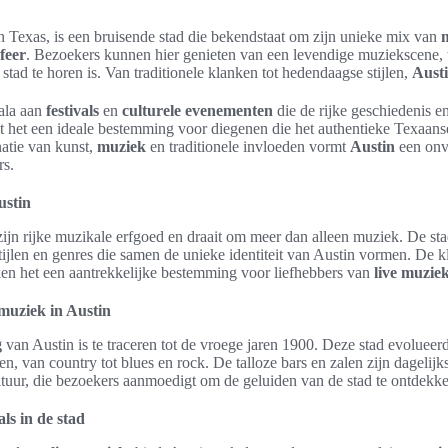
n Texas, is een bruisende stad die bekendstaat om zijn unieke mix van
feer
. Bezoekers kunnen hier genieten van een levendige muziekscene
stad te horen is. Van traditionele klanken tot hedendaagse stijlen,
Aust
cala aan
festivals
en
culturele evenementen
die de rijke geschiedenis en
t het een ideale bestemming voor diegenen die het authentieke Texaans
atie van kunst,
muziek
en traditionele invloeden vormt
Austin
een onve
rs.
ustin
ijn rijke muzikale erfgoed en draait om meer dan alleen muziek. De sta
tijlen en genres die samen de unieke identiteit van Austin vormen. De k
en het een aantrekkelijke bestemming voor liefhebbers van
live muzie
muziek in Austin
g
van Austin is te traceren tot de vroege jaren 1900. Deze stad evolueer
en, van country tot blues en rock. De talloze bars en zalen zijn dagelij
tuur, die bezoekers aanmoedigt om de geluiden van de stad te ontdekk
ls in de stad