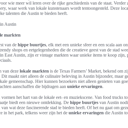
or wie meer wil leren over de rijke geschiedenis van de staat. Verder z
ry, waar werk van lokale kunstenaars wordt tentoongesteld. Deze locati
ke talenten die Austin te bieden heeft.
ale markten
rst van de
hippe buurtjes
, elk met een unieke sfeer en een scala aan o
trendy shops en eetgelegenheden die de creatieve geest van de stad we
in East Austin, zijn er vintage markten waar unieke items te koop zijn, 
ciaals.
n van deze
lokale markten
is de Texas Farmers’ Market, bekend om zi
it maakt niet alleen de culinaire beleving in Austin bijzonder, maar g
kale gemeenschap. Hier kunnen bezoekers niet alleen genieten van go
achten aanschaffen die bijdragen aan
unieke ervaringen
.
 vormen het hart van de lokale eet- en muziekscene. Van food trucks to
raatje biedt een nieuwe ontdekking. De
hippe buurtjes
van Austin nodi
 van wat deze fascinerende stad te bieden heeft. Of het nu gaat om gezel
 in het park, telkens weer zijn het de
unieke ervaringen
die Austin t