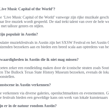
Live Music Capital of the World’?
de ‘Live Music Capital of the World’ vanwege zijn rijke muzikale geschi
waar live muziek wordt gespeeld. De stad trekt talent van over de hele w
met talloze genres en stijlen.
ijn populair in Austin?
laire muziekfestivals in Austin zijn het SXSW Festival en het Austin C
duizenden bezoekers aan en bieden een breed scala aan optredens van
swaardigheden in Austin die ik niet mag missen?
eten zeker een rondleiding maken door de iconische straten zoals Sou
n The Bullock Texas State History Museum bezoeken, evenals de lokale 
oonstellen.
unstscene in Austin verkennen?
te verkennen via diverse galeries, openluchtmarkten en evenementen. G
e festivals bieden een geweldige kans om werk van lokale kunstenaars 
zijn er in de natuur rondom Austin?