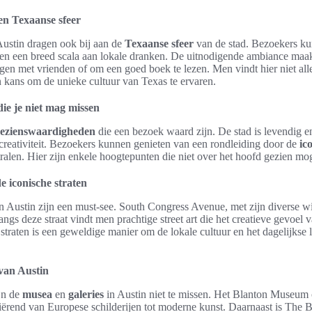
en Texaanse sfeer
Austin dragen ook bij aan de
Texaanse sfeer
van de stad. Bezoekers ku
en een breed scala aan lokale dranken. De uitnodigende ambiance maak
ngen met vrienden of om een goed boek te lezen. Men vindt hier niet al
 kans om de unieke cultuur van Texas te ervaren.
ie je niet mag missen
ezienswaardigheden
die een bezoek waard zijn. De stad is levendig e
 creativiteit. Bezoekers kunnen genieten van een rondleiding door de
ic
stralen. Hier zijn enkele hoogtepunten die niet over het hoofd gezien m
e iconische straten
 Austin zijn een must-see. South Congress Avenue, met zijn diverse wi
angs deze straat vindt men prachtige street art die het creatieve gevoel 
traten is een geweldige manier om de lokale cultuur en het dagelijkse
van Austin
jn de
musea
en
galeries
in Austin niet te missen. Het Blanton Museum o
ariërend van Europese schilderijen tot moderne kunst. Daarnaast is The 