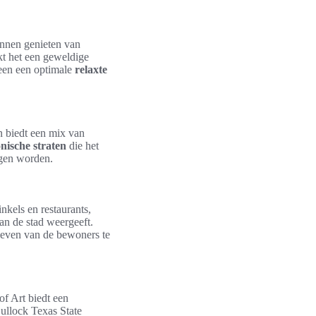
nnen genieten van
t het een geweldige
leen een optimale
relaxte
n biedt een mix van
onische straten
die het
ogen worden.
nkels en restaurants,
van de stad weergeeft.
 leven van de bewoners te
f Art biedt een
Bullock Texas State