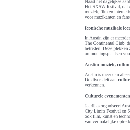
Naast het dagelijkse aa
Het SXSW festival, dat e
muziek, film en interact
voor muzikanten en fans
Iconische muzikale loca
In Austin zijn er meerde
The Continental Club, dat
betreden. Deze plekken z
ontmoetingsplaatsen voor
Austin: muziek, cultuu
Austin is meer dan allee
De diversiteit aan
cultu
verkennen.
Culturele evenementen 
Jaarlijks organiseert Aus
City Limits Festival en
ook film, kunst en techn
van vermakelijke optred