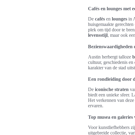
Cafés en lounges met e
De
cafés
en
lounges
in 
huisgemaakte gerechten 
plek om tijd door te bre
levensstijl
, maar ook een
Bezienswaardigheden d
Austin herbergt talloze
b
cultuur, geschiedenis en
karakter van de stad uit
Een rondleiding door d
De
iconische straten
van
biedt een unieke sfeer. L
Het verkennen van deze s
ervaren.
Top musea en galeries 
Voor kunstliefhebbers zi
uitgebreide collectie, v