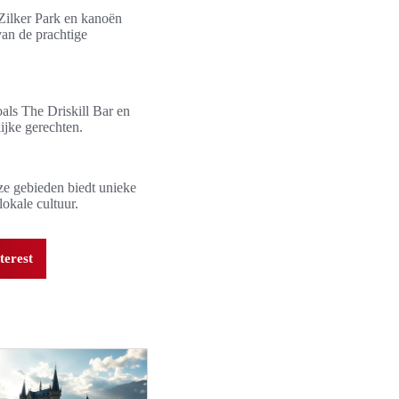
 Zilker Park en kanoën
van de prachtige
oals The Driskill Bar en
ijke gerechten.
ze gebieden biedt unieke
lokale cultuur.
terest