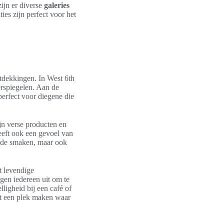
ijn er diverse
galeries
es zijn perfect voor het
ntdekkingen. In West 6th
erspiegelen. Aan de
perfect voor diegene die
jn verse producten en
eeft ook een gevoel van
ede smaken, maar ook
t levendige
gen iedereen uit om te
ligheid bij een café of
ot een plek maken waar