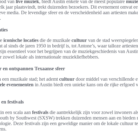
nbod van
live muziek
, biedt Austin enkele van de meest populaire
muzie
lk jaar plaatsvindt, trekt duizenden bezoekers. Dit evenement omvat e
ieve media. De levendige sfeer en de verscheidenheid aan artiesten make
.
ties
re
iconische locaties
die de muzikale
cultuur
van de stad weerspiegelen
 al sinds de jaren 1950 in bedrijf is, tot Antone’s, waar talloze artieste
ijn essentieel voor het begrijpen van de muziekgeschiedenis van Austin 
 zowel lokale als internationale muziekliefhebbers.
r en ontspannen Texaanse sfeer
n een muzikale stad; het ademt
cultuur
door middel van verschillende
rele evenementen
in Austin biedt een unieke kans om de rijke erfgoed v
en festivals
tin een scala aan
festivals
die aantrekkelijk zijn voor zowel inwoners al
 South by Southwest (SXSW) trekken duizenden mensen aan en bieden n
ologie. Deze festivals zijn een geweldige manier om de lokale cultuur te
ens.