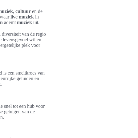
muziek
,
cultuur
en de
, waar
live muziek
in
in
ademt
muziek
uit.
 diversiteit van de regio
e levensgevoel willen
rgetelijke plek voor
d is een smeltkroes van
leurrijke geluiden en
k
.
de snel tot een hub voor
kse getuigen van de
en.