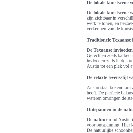
De lokale kunstscene 
De
lokale kunstscene
va
zijn zichtbaar in verschi
werk te tonen, en bezoek
verkennen van de kunsts
Traditionele Texaanse 
De
Texaanse invloeden
Gerechten zoals barbecue
invloeden zelfs in de k
Austin tot een plek vol 
De relaxte levensstijl 
Austin staat bekend om 
heeft. De perfecte balan
wateren omringen de sta
Ontspannen in de nat
De
natuur
rond Austin 
voor ontspanning. Hier 
De natuurlijke schoonhei