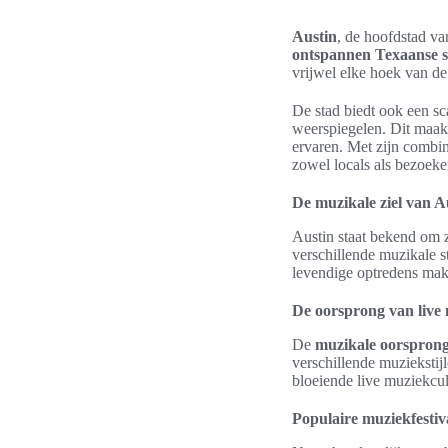
Austin
, de hoofdstad va
ontspannen Texaanse s
vrijwel elke hoek van de 
De stad biedt ook een s
weerspiegelen. Dit maak
ervaren. Met zijn combin
zowel locals als bezoeke
De muzikale ziel van A
Austin staat bekend om z
verschillende muzikale s
levendige optredens mak
De oorsprong van live 
De
muzikale oorspron
verschillende muziekstijl
bloeiende live muziekcul
Populaire muziekfestiva