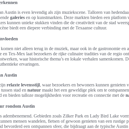
verkennen
n Austin is even levendig als zijn muziekscene. Talloren van hedendaag
llende
galeries
en op kunstmarkten. Deze markten bieden een platform 
ers kunnen unieke stukken vinden die de creativiteit van de stad weersp
cène biedt een diepere verbinding met de Texaanse cultuur.
invloeden
komen niet alleen terug in de muziek, maar ook in de gastronomie en a
 en Tex-Mex laat bezoekers de rijke culinaire tradities van de regio o
unstwerken, waar historische thema’s en lokale verhalen samenkomen.
authentieke ervaringen.
van Austin
zijn
relaxte levensstijl
, waar bezoekers en bewoners kunnen genieten va
s tussen stad en
natuur
maakt het een geweldige plek om te ontspannen.
d en bieden talloze mogelijkheden voor recreatie en connectie met de
n
uur rondom Austin
is adembenemend. Gebieden zoals Zilker Park en Lady Bird Lake vorm
kunnen mensen wandelen, fietsen of gewoon genieten van een rustige pi
d bevorderd een ontspannen sfeer, die bijdraagt aan de typische Austin l