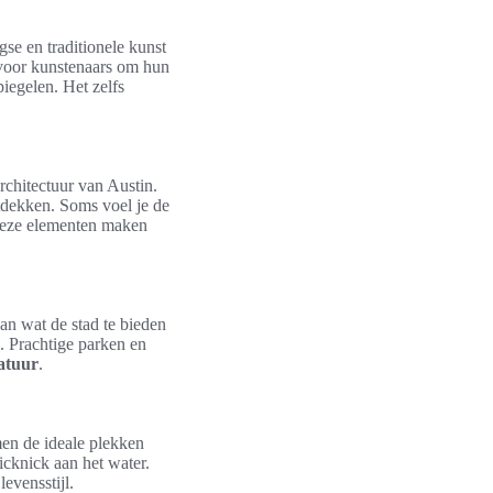
se en traditionele kunst
voor kunstenaars om hun
iegelen. Het zelfs
rchitectuur van Austin.
ntdekken. Soms voel je de
 Deze elementen maken
n wat de stad te bieden
 Prachtige parken en
atuur
.
en de ideale plekken
cknick aan het water.
evensstijl.