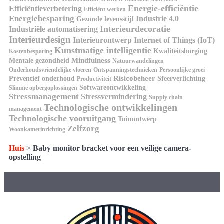
Energie-efficiëntie
Efficiëntieverbetering
Efficiënt werken
Energiebesparing
Industrie 4.0
Gezonde levensstijl
Interieurdecoratie
Industriële automatisering
Interieurdesign
Interieurontwerp
Internet of Things (IoT)
Kunstmatige intelligentie
Kwaliteitsborging
Kostenbesparing
Mindfulness
Mentale gezondheid
Natuurwandelingen
Onderhoudsvriendelijke vloeren
Ontspanningstechnieken
Persoonlijke groei
Risicobeheer
Preventief onderhoud
Sfeerverlichting
Productiviteit
Softwareontwikkeling
Slimme opbergoplossingen
Stressmanagement
Stressvermindering
Supply chain
Technologische ontwikkelingen
management
Technologische vooruitgang
Tuinontwerp
Zelfzorg
Woonkamerinrichting
Huis
>
Baby monitor bracket voor een veilige camera-
opstelling