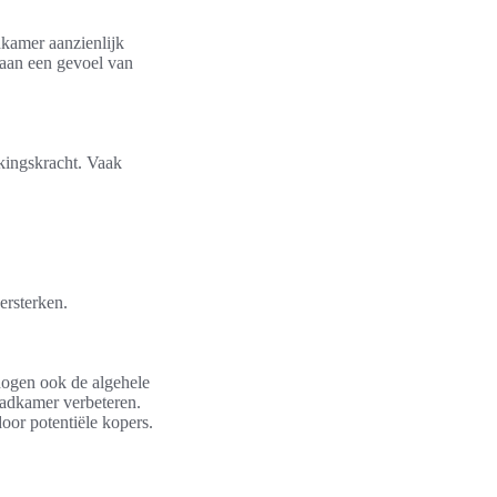
dkamer aanzienlijk
 aan een gevoel van
kkingskracht. Vaak
ersterken.
hogen ook de algehele
badkamer verbeteren.
oor potentiële kopers.