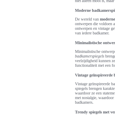
niet alleen mooi is, maar
Moderne badkamerspiege
De wereld van
moderne
ontwerpen die voldoen aa
ontwerpen en vintage geï
van iedere badkamer.
Minimalistische ontwe
Minimalistische ontwerp
badkamerspiegels
brenge
veelzijdigheid kunnen ze
functionaliteit met een 
Vintage geïnspireerde
Vintage geïnspireerde b
spiegels brengen karakte
waardoor ze een stateme
met nostalgie, waardoor 
badkamers.
Trendy spiegels met ver