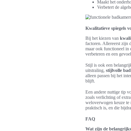
Maakt het onderho
Verbetert de algeh
Kwalitatieve spiegels 
Bij het kiezen van
kwali
factoren. Allereerst zijn
maar ook functioneel in 
verbeteren en een gevoel
Stijl is ook een belangr
uitstraling,
stijlvolle b
alleen passen bij het in
blijft.
Een andere nuttige tip 
zoals verlichting of ext
weloverwogen keuze te m
praktisch is, en die bij
FAQ
Wat zijn de belangrijk