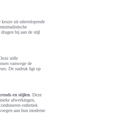
 keuze uit uiteenlopende
minimalistische
ragen bij aan de stijl
 Deze
stille
mensen vanwege de
eurs. De nadruk ligt op
trends en stijlen
. Deze
 unieke afwerkingen,
ombineren esthetiek
toevoegen aan hun moderne