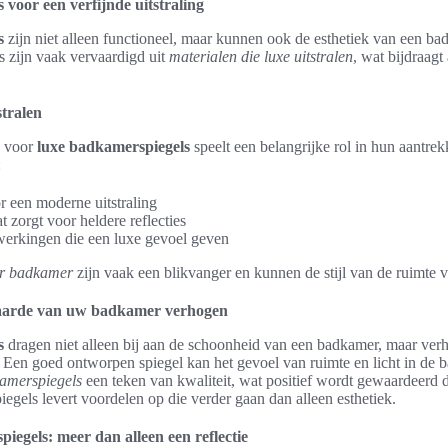
voor een verfijnde uitstraling
s
zijn niet alleen functioneel, maar kunnen ook de esthetiek van een ba
s zijn vaak vervaardigd uit
materialen die luxe uitstralen
, wat bijdraagt
stralen
n voor
luxe badkamerspiegels
speelt een belangrijke rol in hun aantre
:
or een moderne uitstraling
t zorgt voor heldere reflecties
erkingen die een luxe gevoel geven
or badkamer
zijn vaak een blikvanger en kunnen de stijl van de ruimte v
waarde van uw badkamer verhogen
s
dragen niet alleen bij aan de schoonheid van een badkamer, maar ver
Een goed ontworpen spiegel kan het gevoel van ruimte en licht in de 
amerspiegels
een teken van kwaliteit, wat positief wordt gewaardeerd d
iegels levert voordelen op die verder gaan dan alleen esthetiek.
iegels: meer dan alleen een reflectie