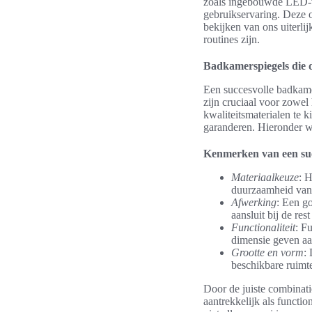
zoals ingebouwde LED-ve
gebruikservaring. Deze 
bekijken van ons uiterl
routines zijn.
Badkamerspiegels die d
Een succesvolle badkame
zijn cruciaal voor zowel
kwaliteitsmaterialen te 
garanderen. Hieronder wo
Kenmerken van een suc
Materiaalkeuze
: 
duurzaamheid va
Afwerking
: Een g
aansluit bij de re
Functionaliteit
: F
dimensie geven aa
Grootte en vorm
:
beschikbare ruimt
Door de juiste combinat
aantrekkelijk als functio