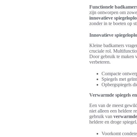
Functionele badkamers
zijn ontworpen om zowel e
innovatieve spiegelopl
zonder in te boeten op sti
Innovatieve spiegelopl
Kleine badkamers vragen
cruciale rol. Multifunct
Door gebruik te maken va
verbeteren.
Compacte ontwerp
Spiegels met geïnt
Opbergspiegels di
Verwarmde spiegels en
Een van de meest gewild
niet alleen een heldere 
gebruik van
verwarmde 
heldere en droge spiegel
Voorkomt condensa