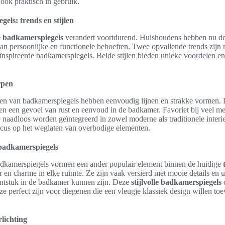
 ook praktisch in gebruik.
ls: trends en stijlen
 badkamerspiegels
verandert voortdurend. Huishoudens hebben nu de
n persoonlijke en functionele behoeften. Twee opvallende trends zijn 
nspireerde badkamerspiegels. Beide stijlen bieden unieke voordelen en d
rpen
en van badkamerspiegels hebben eenvoudig lijnen en strakke vormen.
n een gevoel van rust en eenvoud in de badkamer. Favoriet bij veel 
 naadloos worden geïntegreerd in zowel moderne als traditionele interi
focus op het weglaten van overbodige elementen.
 badkamerspiegels
adkamerspiegels vormen een ander populair element binnen de huidige
r en charme in elke ruimte. Ze zijn vaak versierd met mooie details en
ntstuk in de badkamer kunnen zijn. Deze
stijlvolle badkamerspiegels
c
ze perfect zijn voor diegenen die een vleugje klassiek design willen 
lichting