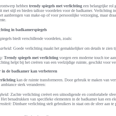
eurontwerp hebben
trendy spiegels met verlichting
een belangrijke rol 
it met stijl en bieden talloze voordelen voor de badkamer. Verlichting i
j het aanbrengen van make-up of voor persoonlijke verzorging, maar draa
mte.
chting in badkamerspiegels
piegels biedt verschillende voordelen, zoals:
arheid:
Goede verlichting maakt het gemakkelijker om details te zien ti
g:
Trendy spiegels met verlichting
voegen een moderne touch toe aan
chting helpt bij het creëren van een veelzijdige ruimte, geschikt voor ver
er in de badkamer kan verbeteren
rlichting
kan de ruimte transformeren. Door gebruik te maken van ver
e ambiance sterk veranderen:
gheid:
Zachte verlichting creëert een uitnodigende en comfortabele sfeer
Het benadrukken van specifieke elementen in de badkamer kan een ele
ensiteit:
Dimbare verlichting stelt gebruikers in staat om de sfeer aan te