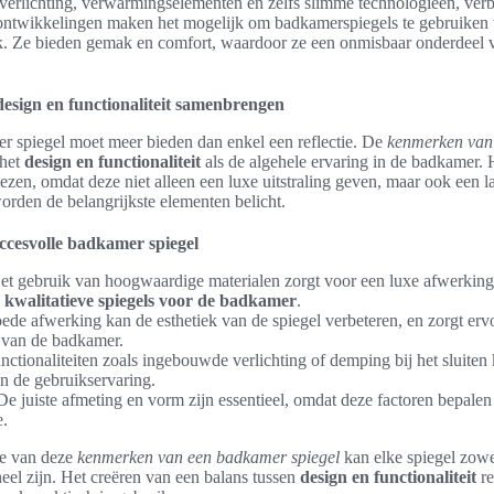
rlichting, verwarmingselementen en zelfs slimme technologieën, verb
ontwikkelingen maken het mogelijk om badkamerspiegels te gebruiken 
ijk. Ze bieden gemak en comfort, waardoor ze een onmisbaar onderdeel 
esign en functionaliteit samenbrengen
r spiegel moet meer bieden dan enkel een reflectie. De
kenmerken van
 het
design en functionaliteit
als de algehele ervaring in de badkamer. 
kiezen, omdat deze niet alleen een luxe uitstraling geven, maar ook een 
rden de belangrijkste elementen belicht.
cesvolle badkamer spiegel
Het gebruik van hoogwaardige materialen zorgt voor een luxe afwerking
n
kwalitatieve spiegels voor de badkamer
.
oede afwerking kan de esthetiek van de spiegel verbeteren, en zorgt er
st van de badkamer.
unctionaliteiten zoals ingebouwde verlichting of demping bij het sluiten
n de gebruikservaring.
 De juiste afmeting en vorm zijn essentieel, omdat deze factoren bepalen
e.
ie van deze
kenmerken van een badkamer spiegel
kan elke spiegel zowe
neel zijn. Het creëren van een balans tussen
design en functionaliteit
re