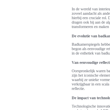
In de wereld van interi
zoveel aandacht als ande
hierbij een cruciale rol.
dragen ook bij aan de al
transformeren en maken 
De evolutie van badka
Badkamerspiegels hebbe
begon als eenvoudige refl
in de esthetiek van badk
Van eenvoudige reflectie
Oorspronkelijk waren ba
zijn het iconische eleme
waarbij ze unieke vorme
verkrijgbaar in een scala
reflectie.
De impact van technol
Technologische innovati