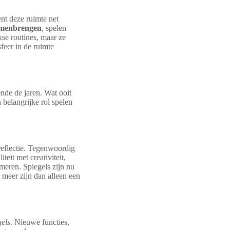
nt deze ruimte net
samenbrengen
, spelen
kse routines, maar ze
feer in de ruimte
de de jaren. Wat ooit
n belangrijke rol spelen
reflectie. Tegenwoordig
eit met creativiteit,
meren. Spiegels zijn nu
e meer zijn dan alleen een
els
. Nieuwe functies,