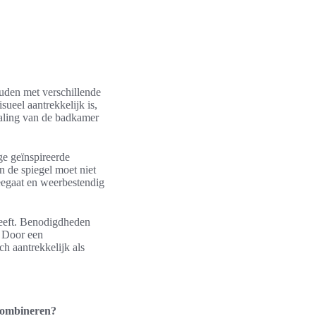
ouden met verschillende
sueel aantrekkelijk is,
raling van de badkamer
ge geïnspireerde
n de spiegel moet niet
meegaat en weerbestendig
heeft. Benodigdheden
. Door een
h aantrekkelijk als
 combineren?