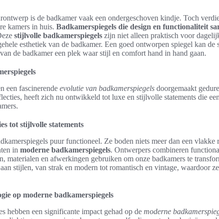
eurontwerp is de badkamer vaak een ondergeschoven kindje. Toch verdie
re kamers in huis.
Badkamerspiegels die design en functionaliteit 
 Deze
stijlvolle badkamerspiegels
zijn niet alleen praktisch voor dagelij
gehele esthetiek van de badkamer. Een goed ontworpen spiegel kan de s
van de badkamer een plek waar stijl en comfort hand in hand gaan.
merspiegels
n een fascinerende
evolutie van badkamerspiegels
doorgemaakt geduren
ecties, heeft zich nu ontwikkeld tot luxe en stijlvolle statements die ee
amers.
s tot stijlvolle statements
dkamerspiegels puur functioneel. Ze boden niets meer dan een vlakke 
nten in
moderne badkamerspiegels
. Ontwerpers combineren functionalit
n, materialen en afwerkingen gebruiken om onze badkamers te transfor
 aan stijlen, van strak en modern tot romantisch en vintage, waardoor z
ogie op moderne badkamerspiegels
es hebben een significante impact gehad op de
moderne badkamerspieg