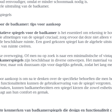
ud eenvoudiger, omdat er minder schoonmaak nodig is.
ele uitstraling van de badkamer.
voor de badkamer: tips voor aankoop
tatieve spiegels voor de badkamer
is het essentieel om rekening te h
 de afmetingen van de spiegel cruciaal; zorg ervoor dat deze niet alleen vi
de beschikbare ruimte. Een goed gekozen spiegel kan de algehele uitst
 van ruimte creëren.
ijke overweging. Of men nu op zoek is naar een minimalistische of vinta
adkamerspiegels
zijn beschikbaar in diverse ontwerpen. Het materiaal va
terieur, maar ook duurzaam zijn voor dagelijks gebruik, zodat het lang 
voor aankoop is om na te denken over de specifieke behoeften die men 
ra functionaliteiten kunnen de gebruikservaring van de spiegel vergroten
aken, kunnen badkamerbezitters een spiegel kiezen die zowel esthetisc
draagt aan hun comfort en gemak.
ste kenmerken van badkamerspiegels die design en functionaliteit