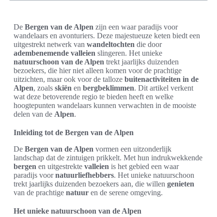
De
Bergen van de Alpen
zijn een waar paradijs voor
wandelaars en avonturiers. Deze majestueuze keten biedt een
uitgestrekt netwerk van
wandeltochten
die door
adembenemende valleien
slingeren. Het unieke
natuurschoon van de Alpen
trekt jaarlijks duizenden
bezoekers, die hier niet alleen komen voor de prachtige
uitzichten, maar ook voor de talloze
buitenactiviteiten in de
Alpen
, zoals
skiën
en
bergbeklimmen
. Dit artikel verkent
wat deze betoverende regio te bieden heeft en welke
hoogtepunten wandelaars kunnen verwachten in de mooiste
delen van de
Alpen
.
Inleiding tot de Bergen van de Alpen
De
Bergen van de Alpen
vormen een uitzonderlijk
landschap dat de zintuigen prikkelt. Met hun indrukwekkende
bergen
en uitgestrekte
valleien
is het gebied een waar
paradijs voor
natuurliefhebbers
. Het unieke natuurschoon
trekt jaarlijks duizenden bezoekers aan, die willen
genieten
van de prachtige
natuur
en de serene omgeving.
Het unieke natuurschoon van de Alpen