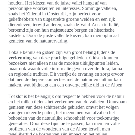
houden. Het kiezen van de juiste vallei hangt af van
persoonlijke voorkeuren en interesses. Sommige valleien,
zoals het Zillertal in Oostenrijk, zijn perfect voor
geliefhebbers van uitgestrekte groene weiden en een rijk
dierenleven, terwijl anderen, zoals de Val d’Aosta in Italië,
beroemd zijn om hun majestueuze bergen en historische
kastelen. Door de juiste vallei te kiezen, kan men optimaal
genieten van de natuurervaring.
Lokale kennis en gidsen zijn van groot belang tijdens de
verkenning
van deze prachtige gebieden. Gidsen kunnen
bezoekers niet alleen naar de mooiste uitkijkpunten leiden,
maar ook waardevolle informatie geven over de flora, fauna
en regionale tradities. Dit verrijkt de ervaring en zorgt ervoor
dat men de diepere connecties met de natuur en cultuur kan
maken, wat bijdraagt aan een onvergetelijke tijd in de Alpen.
Tot slot is het belangrijk om respect te hebben voor de natuur
en het milieu tijdens het verkennen van de valleien. Duurzaam
genieten van deze schitterende gebieden omvat het volgen
van gemarkeerde paden, het meenemen van afval en het
behouden van de natuurlijke schoonheid voor toekomstige
generaties. Door deze
tips
toe te passen, kan men ten volle
profiteren van de wonderen van de Alpen terwijl men
tegelijkertijd de kosten van zijn impact op het milieu