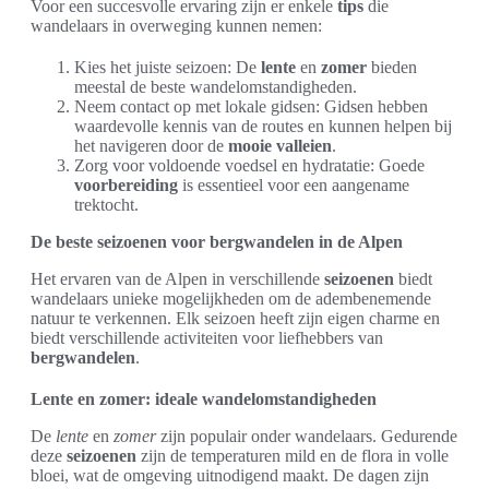
Voor een succesvolle ervaring zijn er enkele
tips
die
wandelaars in overweging kunnen nemen:
Kies het juiste seizoen: De
lente
en
zomer
bieden
meestal de beste wandelomstandigheden.
Neem contact op met lokale gidsen: Gidsen hebben
waardevolle kennis van de routes en kunnen helpen bij
het navigeren door de
mooie valleien
.
Zorg voor voldoende voedsel en hydratatie: Goede
voorbereiding
is essentieel voor een aangename
trektocht.
De beste seizoenen voor bergwandelen in de Alpen
Het ervaren van de Alpen in verschillende
seizoenen
biedt
wandelaars unieke mogelijkheden om de adembenemende
natuur te verkennen. Elk seizoen heeft zijn eigen charme en
biedt verschillende activiteiten voor liefhebbers van
bergwandelen
.
Lente en zomer: ideale wandelomstandigheden
De
lente
en
zomer
zijn populair onder wandelaars. Gedurende
deze
seizoenen
zijn de temperaturen mild en de flora in volle
bloei, wat de omgeving uitnodigend maakt. De dagen zijn