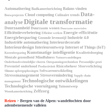
Automatisering
Balans vinden
Badkamerinrichting
Data-
Cloud computing
Culinaire trends
Bouwprojecten
Digitale transformatie
analyse
Duurzaamheid
Duurzaam wonen
Duurzame materialen
Energie-efficiëntie
Efficiëntieverbetering
Efficiënt werken
Energiebesparing
Industrie 4.0
Gezonde levensstijl
Industriële automatisering
Interieurdecoratie
Interieurdesign
Interieurontwerp
Internet of Things (IoT)
Kunstmatige intelligentie
Kwaliteitsborging
Kostenbesparing
Mindfulness
Mentale gezondheid
Natuurwandelingen
Onderhoudsvriendelijke vloeren
Ontspanningstechnieken
Persoonlijke groei
Risicobeheer
Preventief onderhoud
Sfeerverlichting
Productiviteit
Softwareontwikkeling
Slimme opbergoplossingen
Stressmanagement
Stressvermindering
Supply chain
Technologische ontwikkelingen
management
Technologische vooruitgang
Tuinontwerp
Zelfzorg
Woonkamerinrichting
Reizen
>
Bergen van de Alpen: wandeltochten door
adembenemende valleien