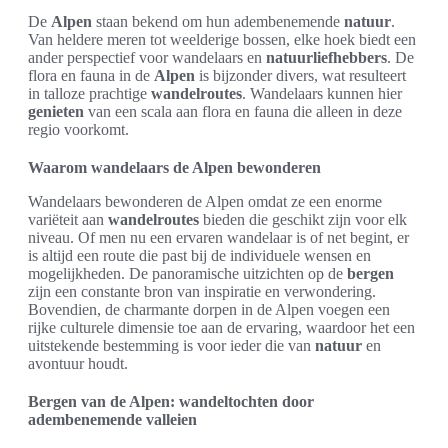
De
Alpen
staan bekend om hun adembenemende
natuur
.
Van heldere meren tot weelderige bossen, elke hoek biedt een
ander perspectief voor wandelaars en
natuurliefhebbers
. De
flora en fauna in de
Alpen
is bijzonder divers, wat resulteert
in talloze prachtige
wandelroutes
. Wandelaars kunnen hier
genieten
van een scala aan flora en fauna die alleen in deze
regio voorkomt.
Waarom wandelaars de Alpen bewonderen
Wandelaars bewonderen de Alpen omdat ze een enorme
variëteit aan
wandelroutes
bieden die geschikt zijn voor elk
niveau. Of men nu een ervaren wandelaar is of net begint, er
is altijd een route die past bij de individuele wensen en
mogelijkheden. De panoramische uitzichten op de
bergen
zijn een constante bron van inspiratie en verwondering.
Bovendien, de charmante dorpen in de Alpen voegen een
rijke culturele dimensie toe aan de ervaring, waardoor het een
uitstekende bestemming is voor ieder die van
natuur
en
avontuur houdt.
Bergen van de Alpen: wandeltochten door
adembenemende valleien