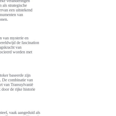
ieke veranderingen
 als strategische
iervan een uitstekend
monumenten van
onen.
n van mysterie en
reldwijd de fascination
ngskracht van
ssocieerd worden met
Stoker baseerde zijn
t. De combinatie van
rt van Transsylvanië
door de rijke historie
steel, vaak aangeduid als