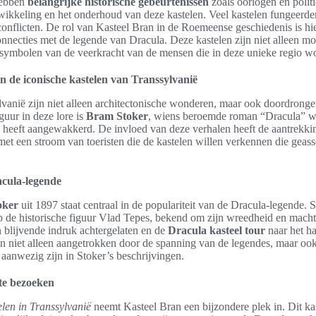
hebben
belangrijke historische gebeurtenissen
zoals oorlogen en polit
ikkeling en het onderhoud van deze kastelen. Veel kastelen fungeerden
s conflicten. De rol van Kasteel Bran in de Roemeense geschiedenis is h
onnecties met de legende van Dracula. Deze kastelen zijn niet alleen 
k symbolen van de veerkracht van de mensen die in deze unieke regio w
 de iconische kastelen van Transsylvanië
vanië zijn niet alleen architectonische wonderen, maar ook doordronge
guur in deze lore is
Bram Stoker
, wiens beroemde roman “Dracula” we
 heeft aangewakkerd. De invloed van deze verhalen heeft de aantrekki
met een stroom van toeristen die de kastelen willen verkennen die gea
cula-legende
oker
uit 1897 staat centraal in de populariteit van de Dracula-legende. 
op de historische figuur Vlad Tepes, bekend om zijn wreedheid en mach
 blijvende indruk achtergelaten en de
Dracula kasteel tour
naar het ha
 niet alleen aangetrokken door de spanning van de legendes, maar ook 
 aanwezig zijn in Stoker’s beschrijvingen.
te bezoeken
elen in Transsylvanië
neemt Kasteel Bran een bijzondere plek in. Dit ka