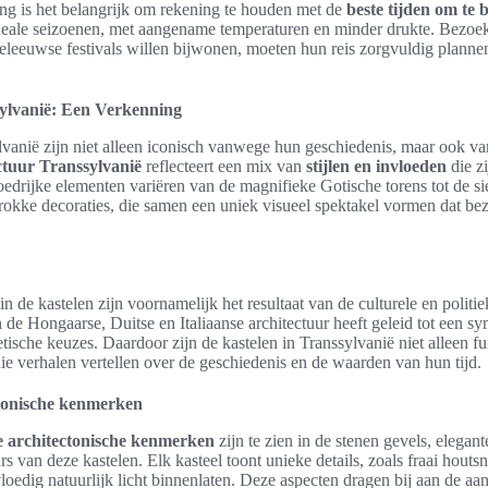
ng is het belangrijk om rekening te houden met de
beste tijden om te
ideale seizoenen, met aangename temperaturen en minder drukte. Bezoek
leeuwse festivals willen bijwonen, moeten hun reis zorgvuldig plannen
sylvanië: Een Verkenning
lvanië zijn niet alleen iconisch vanwege hun geschiedenis, maar ook v
ctuur Transsylvanië
reflecteert een mix van
stijlen en invloeden
die zi
drijke elementen variëren van de magnifieke Gotische torens tot de si
rokke decoraties, die samen een uniek visueel spektakel vormen dat be
in de kastelen zijn voornamelijk het resultaat van de culturele en politie
n de Hongaarse, Duitse en Italiaanse architectuur heeft geleid tot een s
ische keuzes. Daardoor zijn de kastelen in Transsylvanië niet alleen fu
 verhalen vertellen over de geschiedenis en de waarden van hun tijd.
tonische kenmerken
e architectonische kenmerken
zijn te zien in de stenen gevels, elegan
 van deze kastelen. Elk kasteel toont unieke details, zoals fraai houtsn
loedig natuurlijk licht binnenlaten. Deze aspecten dragen bij aan de aa