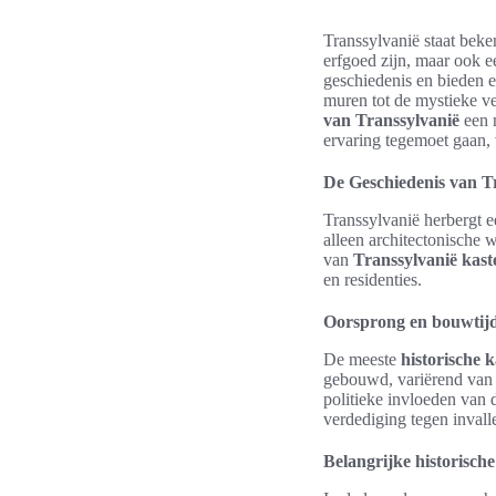
Transsylvanië staat beke
erfgoed zijn, maar ook 
geschiedenis en bieden e
muren tot de mystieke ve
van Transsylvanië
een m
ervaring tegemoet gaan,
De Geschiedenis van T
Transsylvanië herbergt e
alleen architectonische 
van
Transsylvanië kast
en residenties.
Oorsprong en bouwtij
De meeste
historische 
gebouwd, variërend van d
politieke invloeden van 
verdediging tegen invalle
Belangrijke historisch