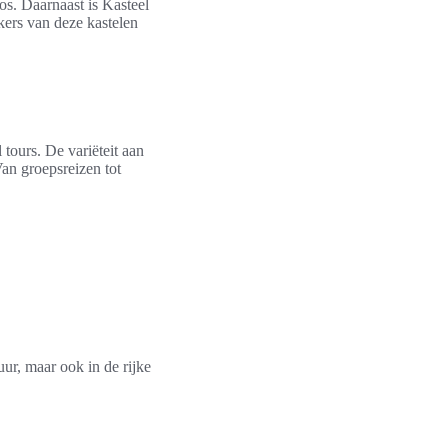
os. Daarnaast is Kasteel
kers van deze kastelen
tours. De variëteit aan
Van groepsreizen tot
ur, maar ook in de rijke