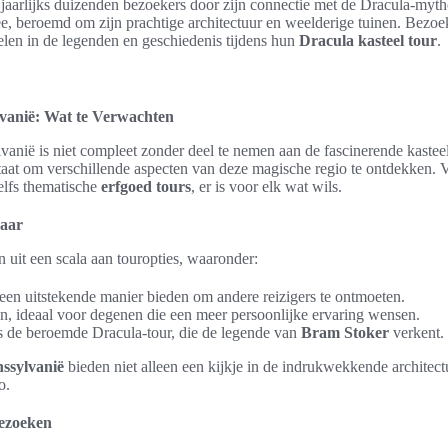
kt jaarlijks duizenden bezoekers door zijn connectie met de Dracula-myth
e, beroemd om zijn prachtige architectuur en weelderige tuinen. Bezoe
en in de legenden en geschiedenis tijdens hun
Dracula kasteel tour
.
lvanië: Wat te Verwachten
anië is niet compleet zonder deel te nemen aan de fascinerende kasteel 
 staat om verschillende aspecten van deze magische regio te ontdekken. 
elfs thematische
erfgoed tours
, er is voor elk wat wils.
baar
uit een scala aan touropties, waaronder:
een uitstekende manier bieden om andere reizigers te ontmoeten.
en, ideaal voor degenen die een meer persoonlijke ervaring wensen.
s de beroemde Dracula-tour, die de legende van
Bram Stoker
verkent.
nssylvanië
bieden niet alleen een kijkje in de indrukwekkende architectu
o.
bezoeken