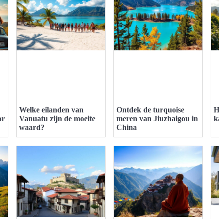
Welke eilanden van
Ontdek de turquoise
H
or
Vanuatu zijn de moeite
meren van Jiuzhaigou in
k
waard?
China