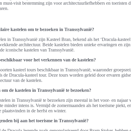
n must-visit bestemming zijn voor architectuurliefhebbers en toeristen 
aren.
laire kastelen om te bezoeken in Transsylvanië?
len in Transsylvanië zijn Kasteel Bran, bekend als het ‘Dracula-kasteel’
kkende architectuur. Beide kastelen bieden unieke ervaringen en zijn
de iconische kastelen van Transsylvanië.
beschikbaar voor het verkennen van de kastelen?
 soorten kasteel tours beschikbaar in Transsylvanië, waaronder groepsre
ls de Dracula-kasteel tour. Deze tours worden geleid door ervaren gidse
tectuur van de kastelen.
n om de kastelen in Transsylvanië te bezoeken?
stelen in Transsylvanië te bezoeken zijn meestal in het voor- en najaar
e minder intens is. Vermijd de zomermaanden als het toerisme piekt, e
 plaatsvinden in de herfst en winter.
nden bij aan het toerisme in Transsylvanië?
 de Dracula-legende zoals gepopulariseerd door Bram Stoker, hebben e