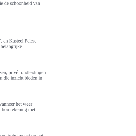
die de schoonheid van
, en Kasteel Peles,
 belangrijke
izen, privé rondleidingen
n die inzicht bieden in
 wanneer het weer
n hou rekening met
en grote impact op het