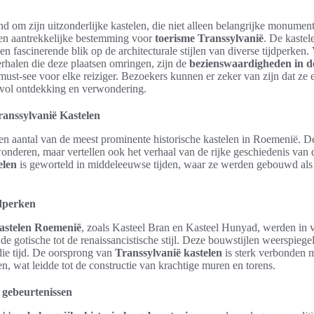
nd om zijn uitzonderlijke kastelen, die niet alleen belangrijke monum
een aantrekkelijke bestemming voor
toerisme Transsylvanië
. De kastel
en fascinerende blik op de architecturale stijlen van diverse tijdperke
rhalen die deze plaatsen omringen, zijn de
bezienswaardigheden in de
ust-see voor elke reiziger. Bezoekers kunnen er zeker van zijn dat ze 
 vol ontdekking en verwondering.
ranssylvanië Kastelen
en aantal van de meest prominente historische kastelen in Roemenië. Dez
wonderen, maar vertellen ook het verhaal van de rijke geschiedenis van
elen
is geworteld in middeleeuwse tijden, waar ze werden gebouwd als 
dperken
kastelen Roemenië
, zoals Kasteel Bran en Kasteel Hunyad, werden in v
e gotische tot de renaissancistische stijl. Deze bouwstijlen weerspiegel
die tijd. De oorsprong van
Transsylvanië kastelen
is sterk verbonden 
n, wat leidde tot de constructie van krachtige muren en torens.
e gebeurtenissen