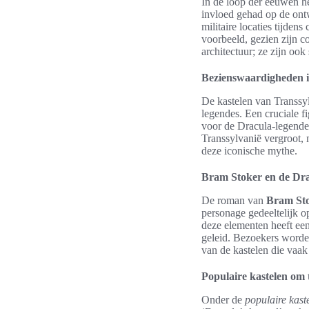
In de loop der eeuwen 
invloed gehad op de ontw
militaire locaties tijden
voorbeeld, gezien zijn c
architectuur; ze zijn oo
Bezienswaardigheden in
De kastelen van Transsyl
legendes. Een cruciale fi
voor de Dracula-legende
Transsylvanië vergroot, 
deze iconische mythe.
Bram Stoker en de Dra
De roman van
Bram St
personage gedeeltelijk 
deze elementen heeft een
geleid. Bezoekers worden
van de kastelen die vaak
Populaire kastelen om 
Onder de
populaire kast