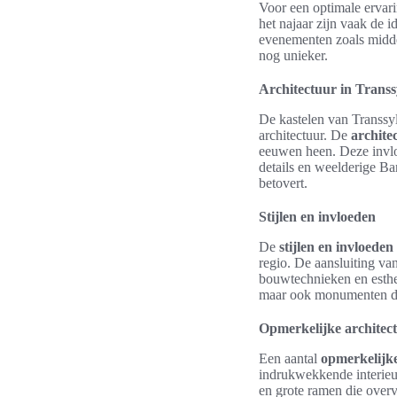
Voor een optimale ervari
het najaar zijn vaak de 
evenementen zoals midde
nog unieker.
Architectuur in Trans
De kastelen van Transsy
architectuur. De
archite
eeuwen heen. Deze invloe
details en weelderige Ba
betovert.
Stijlen en invloeden
De
stijlen en invloeden
regio. De aansluiting va
bouwtechnieken en esthet
maar ook monumenten die
Opmerkelijke architec
Een aantal
opmerkelijk
indrukwekkende interieurs
en grote ramen die overv