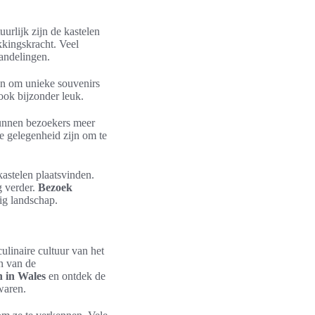
urlijk zijn de kastelen
kingskracht. Veel
andelingen.
en om unieke souvenirs
ook bijzonder leuk.
 kunnen bezoekers meer
te gelegenheid zijn om te
kastelen plaatsvinden.
g verder.
Bezoek
ig landschap.
ulinaire cultuur van het
en van de
n in Wales
en ontdek de
 waren.