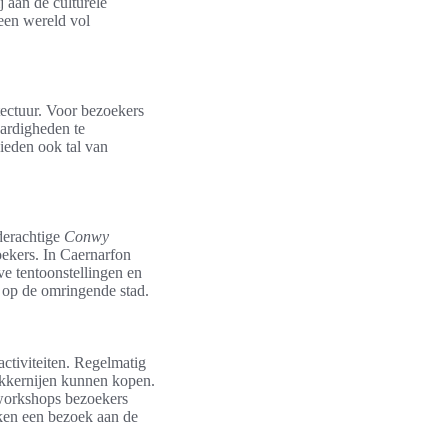
 aan de culturele
en wereld vol
tectuur. Voor bezoekers
ardigheden te
bieden ook tal van
derachtige
Conwy
ekers. In Caernarfon
ve tentoonstellingen en
t op de omringende stad.
ctiviteiten. Regelmatig
ekkernijen kunnen kopen.
e workshops bezoekers
aken een bezoek aan de