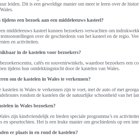
tuur leiden. Dit is een geweldige manier om meer te leren over de histor
 Wales.
 tijdens een bezoek aan een middeleeuws kasteel?
 een middeleeuws kasteel kunnen bezoekers verwachten om indrukwekke
 tentoonstellingen over de geschiedenis van het kasteel en de regio. Vee
nten en activiteiten.
schikbaar in de kastelen voor bezoekers?
 bezoekerscentra, cafés en souvenirwinkels, waardoor bezoekers een c
en tijdens hun ontdekkingstocht door de kastelen van Wales.
eren om de kastelen in Wales te verkennen?
kastelen in Wales te verkennen zijn te voet, met de auto of met georgan
delroutes rondom de kastelen die de natuurlijke schoonheid van het la
stelen in Wales bezoeken?
Wales zijn kindvriendelijk en bieden speciale programma’s en activiteite
n speurtochten. Het is een leuke manier om geschiedenis op een intera
en er plaats in en rond de kastelen?