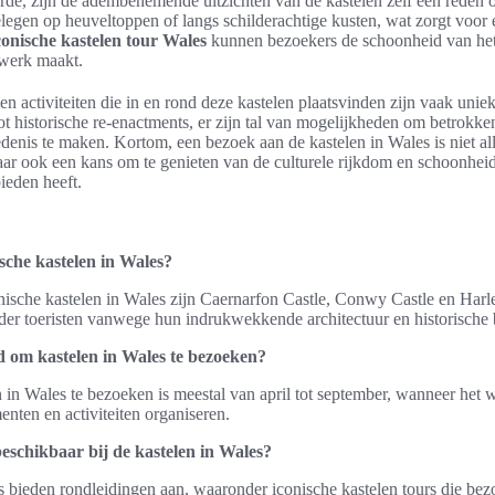
rde, zijn de adembenemende uitzichten van de kastelen zelf een reden 
elegen op heuveltoppen of langs schilderachtige kusten, wat zorgt voor 
conische kastelen tour Wales
kunnen bezoekers de schoonheid van het 
rwerk maakt.
en activiteiten die in en rond deze kastelen plaatsvinden zijn vaak uni
ot historische re-enactments, er zijn tal van mogelijkheden om betrokke
denis te maken. Kortom, een bezoek aan de kastelen in Wales is niet al
ar ook een kans om te genieten van de culturele rijkdom en schoonheid 
ieden heeft.
sche kastelen in Wales?
nische kastelen in Wales zijn Caernarfon Castle, Conwy Castle en Harl
nder toeristen vanwege hun indrukwekkende architectuur en historische 
jd om kastelen in Wales te bezoeken?
n in Wales te bezoeken is meestal van april tot september, wanneer het w
enten en activiteiten organiseren.
beschikbaar bij de kastelen in Wales?
es bieden rondleidingen aan, waaronder iconische kastelen tours die bez