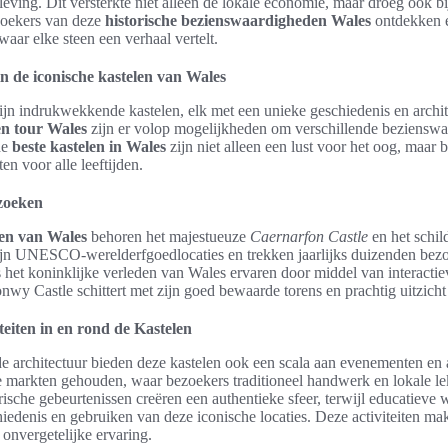
ving. Dit versterkte niet alleen de lokale economie, maar droeg ook bij
ezoekers van deze
historische bezienswaardigheden Wales
ontdekken e
waar elke steen een verhaal vertelt.
 de iconische kastelen van Wales
ijn indrukwekkende kastelen, elk met een unieke geschiedenis en archi
en tour Wales
zijn er volop mogelijkheden om verschillende bezienswa
de
beste kastelen in Wales
zijn niet alleen een lust voor het oog, maar 
en voor alle leeftijden.
zoeken
en van Wales
behoren het majestueuze
Caernarfon Castle
en het schil
zijn UNESCO-werelderfgoedlocaties en trekken jaarlijks duizenden bezo
het koninklijke verleden van Wales ervaren door middel van interactie
onwy Castle schittert met zijn goed bewaarde torens en prachtig uitzich
eiten in en rond de Kastelen
 architectuur bieden deze kastelen ook een scala aan evenementen en a
markten gehouden, waar bezoekers traditioneel handwerk en lokale l
rische gebeurtenissen creëren een authentieke sfeer, terwijl educatiev
hiedenis en gebruiken van deze iconische locaties. Deze activiteiten m
 onvergetelijke ervaring.