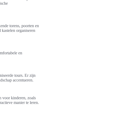
ische
nde torens, poorten en
l kastelen organiseren
omfortabele en
iseerde tours. Er zijn
ndschap accentueren.
n voor kinderen, zoals
ctieve manier te leren.