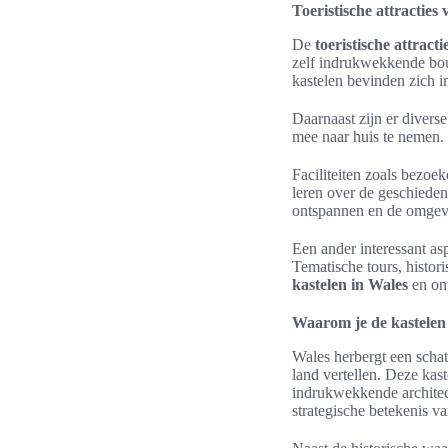
Toeristische attracties
De
toeristische attract
zelf indrukwekkende bou
kastelen bevinden zich 
Daarnaast zijn er divers
mee naar huis te nemen. 
Faciliteiten zoals bezoe
leren over de geschieden
ontspannen en de omgevi
Een ander interessant as
Tematische tours, histor
kastelen in Wales
en ont
Waarom je de kastelen
Wales herbergt een schat 
land vertellen. Deze kast
indrukwekkende architect
strategische betekenis va