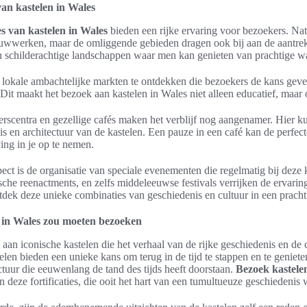
 van kastelen in Wales
ies van kastelen in Wales
bieden een rijke ervaring voor bezoekers. Natu
wwerken, maar de omliggende gebieden dragen ook bij aan de aantrek
in schilderachtige landschappen waar men kan genieten van prachtige w
e lokale ambachtelijke markten te ontdekken die bezoekers de kans gev
Dit maakt het bezoek aan kastelen in Wales niet alleen educatief, maar 
kerscentra en gezellige cafés maken het verblijf nog aangenamer. Hier
is en architectuur van de kastelen. Een pauze in een café kan de perfec
ng in je op te nemen.
pect is de organisatie van speciale evenementen die regelmatig bij deze 
ische reenactments, en zelfs middeleeuwse festivals verrijken de ervarin
dek deze unieke combinaties van geschiedenis en cultuur in een pracht
 in Wales zou moeten bezoeken
aan iconische kastelen die het verhaal van de rijke geschiedenis en de c
elen bieden een unieke kans om terug in de tijd te stappen en te geniet
uur die eeuwenlang de tand des tijds heeft doorstaan.
Bezoek kastele
n deze fortificaties, die ooit het hart van een tumultueuze geschiedenis