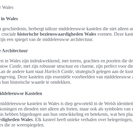
 in Wales
n geschiedenis, herbergt talloze middeleeuwse kastelen die niet alleen a
 cruciale
historische bezienswaardigheden Wales
vormen. Deze kaste
zijn een spiegel van de middeleeuwse architectuur.
 Architectuur
n in Wales zijn indrukwekkend, met torens, grachten en poorten die de
tow Castle
, met zijn robuuste structuur en charme, zijn perfect voor d
 Aan de andere kant staat
Harlech Castle
, strategisch gelegen aan de kust
omgeving. Deze kastelen zijn essentiële voorbeelden van middeleeuwse a
 hun historische waarde te ontdekken.
iddeleeuwse Kastelen
iddeleeuwse kastelen in Wales is diep geworteld in de Welsh identiteit.
koningen en dienden niet alleen als forten, maar ook als symbolen van 
nis hebben bijgedragen aan hun ontwikkeling en betekenis, wat hen plaa
ardigheden Wales
. Elk kasteel heeft unieke verhalen over belegeringen
ies die ze weerspiegelen.