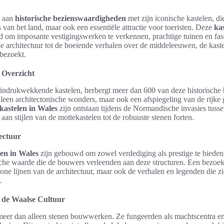
t aan
historische bezienswaardigheden
met zijn iconische kastelen, die
 van het land, maar ook een essentiële attractie voor toeristen. Deze
ka
d om imposante vestigingswerken te verkennen, prachtige tuinen en fa
 architectuur tot de boeiende verhalen over de middeleeuwen, de kaste
bezoekt.
 Overzicht
indrukwekkende kastelen, herbergt meer dan 600 van deze historische
alleen architectonische wonders, maar ook een afspiegeling van de rijke 
kastelen in Wales
zijn ontstaan tijdens de Normandische invasies tuss
 aan stijlen van de mottekastelen tot de robuuste stenen forten.
ectuur
len in Wales
zijn gebouwd om zowel verdediging als prestige te biede
sche waarde die de bouwers verleenden aan deze structuren. Een bezoek
hone lijnen van de architectuur, maar ook de verhalen en legenden die zi
.
n de Waalse Cultuur
meer dan alleen stenen bouwwerken. Ze fungeerden als machtscentra e