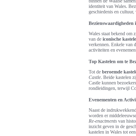
binnen de Waalse samenle
identiteit van Wales. B
geschiedenis en cultuur, 
Bezienswaardigheden in
Wales staat bekend om z
van de
iconische kastel
verkennen. Enkele van 
activiteiten en evenement
Top Kastelen om te Be
Tot de
beroemde kastel
Castle
. Beide kastelen 
Castle kunnen bezoekers 
rondleidingen, terwijl C
Evenementen en Activit
Naast de indrukwekkende
worden er middeleeuwse 
Re-enactments
van histo
inzicht geven in de gesc
kastelen in Wales tot een