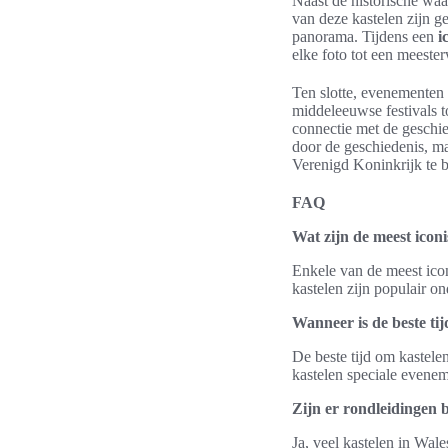
Naast de historische waa
van deze kastelen zijn g
panorama. Tijdens een
i
elke foto tot een meeste
Ten slotte, evenementen 
middeleeuwse festivals t
connectie met de geschie
door de geschiedenis, ma
Verenigd Koninkrijk te b
FAQ
Wat zijn de meest iconi
Enkele van de meest ico
kastelen zijn populair o
Wanneer is de beste ti
De beste tijd om kastele
kastelen speciale evenem
Zijn er rondleidingen 
Ja, veel kastelen in Wal