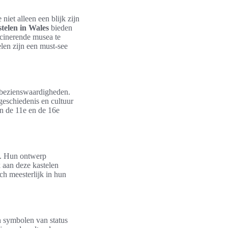
 niet alleen een blijk zijn
stelen in Wales
bieden
scinerende musea te
len zijn een must-see
 bezienswaardigheden.
geschiedenis en cultuur
en de 11e en de 16e
n. Hun ontwerp
 aan deze kastelen
ch meesterlijk in hun
n symbolen van status