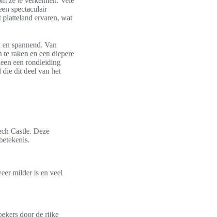
om ze te verkennen. Vele
een spectaculair
platteland ervaren, wat
ek en spannend. Van
n te raken en een diepere
leen een rondleiding
die dit deel van het
ech Castle. Deze
betekenis.
eer milder is en veel
oekers door de rijke