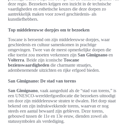
deze regio. Bezoekers krijgen een inzicht in de technische
vaardigheden en esthetische keuzes die deze dorpen zo
aantrekkelijk maken voor zowel geschiedenis- als
kunstliefhebbers.
Top middeleeuwse dorpjes om te bezoeken
Toscane is beroemd om zijn middeleeuwse dorpjes, waar
geschiedenis en cultuur samenkomen in prachtige
omgevingen. Twee van de meest opmerkelijke dorpen die
elke toerist zou moeten verkennen zijn
San Gimignano
en
Volterra
. Beide zijn iconische
Toscane
bezienswaardigheden
die charmante straatjes,
adembenemende uitzichten en rijke erfgoed bieden.
San Gimignano: De stad van torens
San Gimignano
, vaak aangeduid als de “stad van torens,” is
een UNESCO-werelderfgoedlocatie die bezoekers uitnodigt
om door zijn middeleeuwse straten te dwalen. Het dorp staat
bekend om zijn indrukwekkende torens, waarvan er nog
steeds een aantal bewaard zijn gebleven. Deze torens,
gebouwd tussen de 11e en 13e eeuw, dienden zowel als
statussymbolen als verdediging.