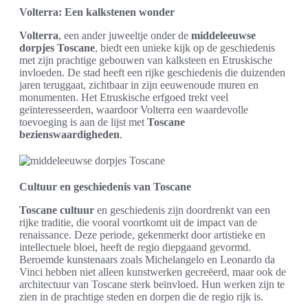
Volterra: Een kalkstenen wonder
Volterra
, een ander juweeltje onder de
middeleeuwse
dorpjes Toscane
, biedt een unieke kijk op de geschiedenis
met zijn prachtige gebouwen van kalksteen en Etruskische
invloeden. De stad heeft een rijke geschiedenis die duizenden
jaren teruggaat, zichtbaar in zijn eeuwenoude muren en
monumenten. Het Etruskische erfgoed trekt veel
geïnteresseerden, waardoor Volterra een waardevolle
toevoeging is aan de lijst met
Toscane
bezienswaardigheden
.
Cultuur en geschiedenis van Toscane
Toscane cultuur
en geschiedenis zijn doordrenkt van een
rijke traditie, die vooral voortkomt uit de impact van de
renaissance. Deze periode, gekenmerkt door artistieke en
intellectuele bloei, heeft de regio diepgaand gevormd.
Beroemde kunstenaars zoals Michelangelo en Leonardo da
Vinci hebben niet alleen kunstwerken gecreëerd, maar ook de
architectuur van Toscane sterk beïnvloed. Hun werken zijn te
zien in de prachtige steden en dorpen die de regio rijk is.