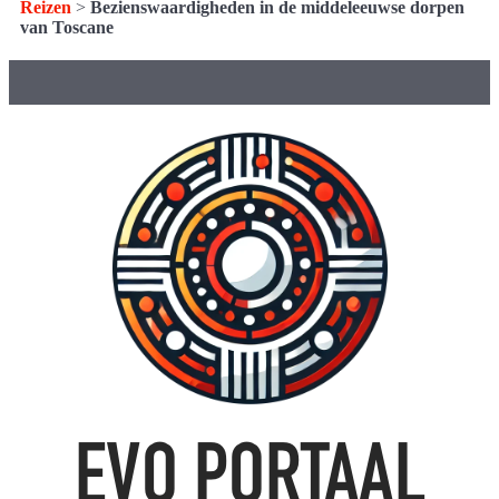
Reizen
>
Bezienswaardigheden in de middeleeuwse dorpen
van Toscane