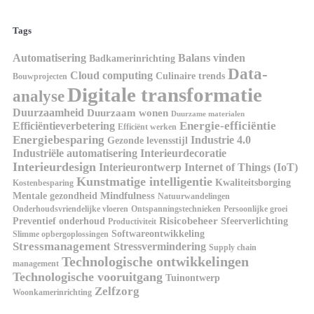
Tags
Automatisering
Balans vinden
Badkamerinrichting
Data-
Cloud computing
Culinaire trends
Bouwprojecten
Digitale transformatie
analyse
Duurzaamheid
Duurzaam wonen
Duurzame materialen
Energie-efficiëntie
Efficiëntieverbetering
Efficiënt werken
Energiebesparing
Industrie 4.0
Gezonde levensstijl
Industriële automatisering
Interieurdecoratie
Interieurdesign
Interieurontwerp
Internet of Things (IoT)
Kunstmatige intelligentie
Kwaliteitsborging
Kostenbesparing
Mindfulness
Mentale gezondheid
Natuurwandelingen
Onderhoudsvriendelijke vloeren
Ontspanningstechnieken
Persoonlijke groei
Risicobeheer
Preventief onderhoud
Sfeerverlichting
Productiviteit
Softwareontwikkeling
Slimme opbergoplossingen
Stressmanagement
Stressvermindering
Supply chain
Technologische ontwikkelingen
management
Technologische vooruitgang
Tuinontwerp
Zelfzorg
Woonkamerinrichting