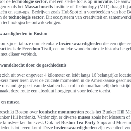
oor de
technologie sector
, met een sterke focus op
innovatie
. De aanw
gen zoals het
Massachusetts
Institute of Technology (MIT) draagt bij 
eën en start-ups. Bedrijven zoals HubSpot zijn voorbeelden van hoe Bo
in de
technologie sector
. Dit ecosysteem van creativiteit en samenwerki
 in technologische ontwikkelingen.
waardigheden in Boston
on zijn er talloze onmiskenbare
bezienswaardigheden
die een rijke e
racties
is de
Freedom Trail
, een unieke wandelroute die historische ge
met elkaar verbindt.
 wandeltocht door de geschiedenis
t zich uit over ongeveer 4 kilometer en leidt langs 16 belangrijke locati
ers meer leren over de cruciale momenten in de Amerikaanse geschied
e opstandige geest van de stad en haar rol in de onafhankelijkheidsstrij
maakt deze route een absoluut hoogtepunt voor iedere toerist.
 en musea
beschikt Boston over
iconische monumenten
zoals het Bunker Hill Mo
unker Hill herdenkt. Verder zijn er diverse
musea
zoals het Museum of F
e kunstwerken huisvest. Ook het
Boston Tea Party
Ships and Museum
hiedenis tot leven komt. Deze
bezienswaardigheden
zijn essentieel voo