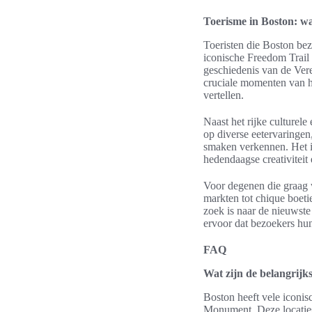
Toerisme in Boston: w
Toeristen die Boston be
iconische Freedom Trail 
geschiedenis van de Ver
cruciale momenten van h
vertellen.
Naast het rijke culturel
op diverse eetervaringen
smaken verkennen. Het i
hedendaagse creativiteit
Voor degenen die graag w
markten tot chique boet
zoek is naar de nieuwste
ervoor dat bezoekers hun
FAQ
Wat zijn de belangrijk
Boston heeft vele iconi
Monument. Deze locaties 