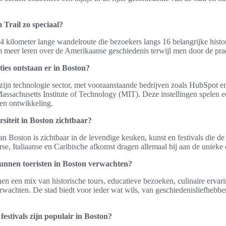
Trail zo speciaal?
4 kilometer lange wandelroute die bezoekers langs 16 belangrijke histori
 meer leren over de Amerikaanse geschiedenis terwijl men door de prac
ies ontstaan er in Boston?
ijn technologie sector, met vooraanstaande bedrijven zoals HubSpot en
Massachusetts Institute of Technology (MIT). Deze instellingen spelen ee
en ontwikkeling.
rsiteit in Boston zichtbaar?
van Boston is zichtbaar in de levendige keuken, kunst en festivals die de s
, Italiaanse en Caribische afkomst dragen allemaal bij aan de unieke 
unnen toeristen in Boston verwachten?
en een mix van historische tours, educatieve bezoeken, culinaire ervar
achten. De stad biedt voor ieder wat wils, van geschiedenisliefhebber
estivals zijn populair in Boston?