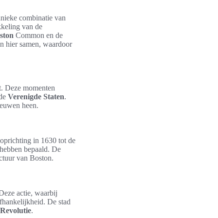
 unieke combinatie van
kkeling van de
ston
Common en de
 hier samen, waardoor
. Deze momenten
 de
Verenigde Staten
.
 eeuwen heen.
oprichting in 1630 tot de
d hebben bepaald. De
ectuur van Boston.
Deze actie, waarbij
afhankelijkheid. De stad
Revolutie
.