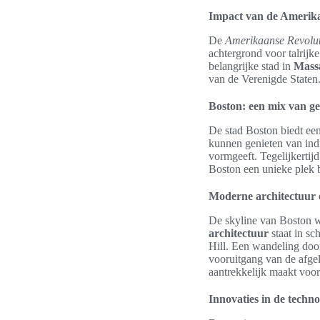
Impact van de Amerika
De
Amerikaanse Revolut
achtergrond voor talrijke
belangrijke stad in
Mass
van de Verenigde Staten
Boston: een mix van ge
De stad Boston biedt e
kunnen genieten van ind
vormgeeft. Tegelijkertij
Boston een unieke plek b
Moderne architectuur e
De skyline van Boston w
architectuur
staat in s
Hill. Een wandeling door
vooruitgang van de afge
aantrekkelijk maakt voor
Innovaties in de techno