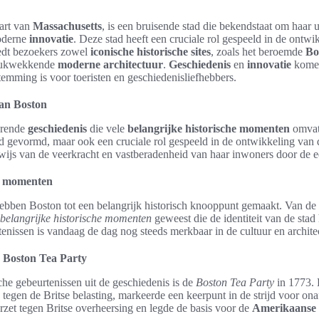
hart van
Massachusetts
, is een bruisende stad die bekendstaat om haar
derne
innovatie
. Deze stad heeft een cruciale rol gespeeld in de ontwi
edt bezoekers zowel
iconische historische sites
, zoals het beroemde
Bo
drukwekkende
moderne architectuur
.
Geschiedenis
en
innovatie
komen
temming is voor toeristen en geschiedenisliefhebbers.
van Boston
erende
geschiedenis
die vele
belangrijke historische momenten
omvat
ad gevormd, maar ook een cruciale rol gespeeld in de ontwikkeling van
ewijs van de veerkracht en vastberadenheid van haar inwoners door de
he momenten
ebben Boston tot een belangrijk historisch knooppunt gemaakt. Van de 
belangrijke historische momenten
geweest die de identiteit van de sta
enissen is vandaag de dag nog steeds merkbaar in de cultuur en archit
e Boston Tea Party
he gebeurtenissen uit de geschiedenis is de
Boston Tea Party
in 1773. 
n tegen de Britse belasting, markeerde een keerpunt in de strijd voor on
zet tegen Britse overheersing en legde de basis voor de
Amerikaanse 