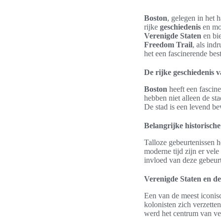
Boston
, gelegen in het 
rijke
geschiedenis
en mo
Verenigde Staten
en bi
Freedom Trail
, als in
het een fascinerende bes
De rijke geschiedenis 
Boston
heeft een fascin
hebben niet alleen de st
De stad is een levend b
Belangrijke historisc
Talloze gebeurtenissen h
moderne tijd zijn er vele
invloed van deze gebeurt
Verenigde Staten en d
Een van de meest iconisc
kolonisten zich verzette
werd het centrum van ver