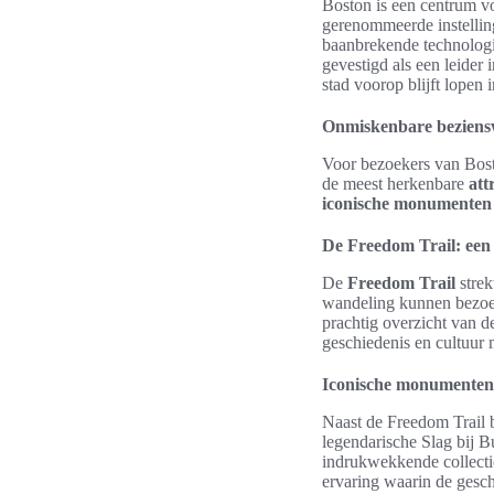
Boston is een centrum v
gerenommeerde instellin
baanbrekende technologi
gevestigd als een leider 
stad voorop blijft lopen
Onmiskenbare beziens
Voor bezoekers van Bost
de meest herkenbare
att
iconische monumenten
De Freedom Trail: een
De
Freedom Trail
strek
wandeling kunnen bezoek
prachtig overzicht van d
geschiedenis en cultuur 
Iconische monumenten
Naast de Freedom Trail 
legendarische Slag bij B
indrukwekkende collecti
ervaring waarin de gesc