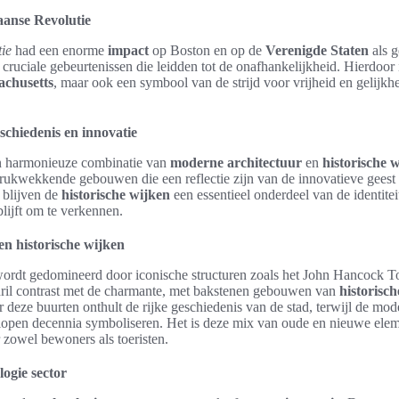
anse Revolutie
ie
had een enorme
impact
op Boston en op de
Verenigde Staten
als g
 cruciale gebeurtenissen die leidden tot de onafhankelijkheid. Hierdoor 
achusetts
, maar ook een symbool van de strijd voor vrijheid en gelijkh
.
schiedenis en innovatie
en harmonieuze combinatie van
moderne architectuur
en
historische 
rukwekkende gebouwen die een reflectie zijn van de innovatieve geest
d blijven de
historische wijken
een essentieel onderdeel van de identite
lijft om te verkennen.
n historische wijken
ordt gedomineerd door iconische structuren zoals het John Hancock T
chril contrast met de charmante, met bakstenen gebouwen van
historisc
 deze buurten onthult de rijke geschiedenis van de stad, terwijl de mo
lopen decennia symboliseren. Het is deze mix van oude en nieuwe ele
 zowel bewoners als toeristen.
logie sector