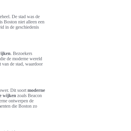
eheel. De stad was de
is Boston niet alleen een
eid in de geschiedenis
wijken
. Bezoekers
 die de moderne wereld
it van de stad, waardoor
ower. Dit soort
moderne
he wijken
zoals Beacon
derne ontwerpen de
menten die Boston zo