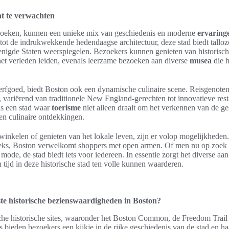
at te verwachten
zoeken, kunnen een unieke mix van geschiedenis en moderne
ervaring
tot de indrukwekkende hedendaagse architectuur, deze stad biedt tallo
enigde Staten weerspiegelen. Bezoekers kunnen genieten van historisch
et verleden leiden, evenals leerzame bezoeken aan diverse
musea
die h
e erfgoed, biedt Boston ook een dynamische culinaire scene. Reisgenot
, variërend van traditionele New England-gerechten tot innovatieve res
s een stad waar
toerisme
niet alleen draait om het verkennen van de g
 en culinaire ontdekkingen.
inkelen of genieten van het lokale leven, zijn er volop mogelijkheden
ieks, Boston verwelkomt shoppers met open armen. Of men nu op zoek i
 mode, de stad biedt iets voor iedereen. In essentie zorgt het diverse a
 tijd in deze historische stad ten volle kunnen waarderen.
ste historische bezienswaardigheden in Boston?
sche historische sites, waaronder het Boston Common, de Freedom Trail
bieden bezoekers een kijkje in de rijke geschiedenis van de stad en ha