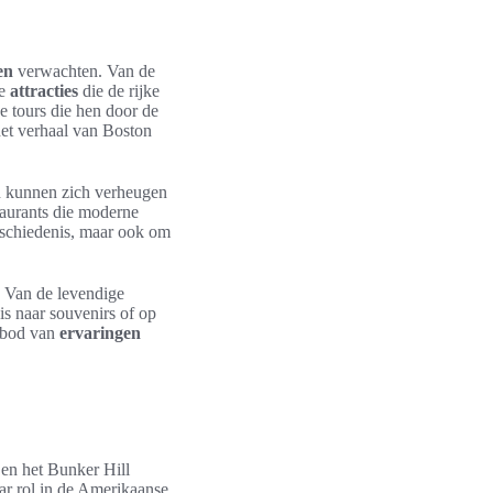
en
verwachten. Van de
ze
attracties
die de rijke
e tours die hen door de
et verhaal van Boston
en kunnen zich verheugen
taurants die moderne
eschiedenis, maar ook om
. Van de levendige
s naar souvenirs of op
anbod van
ervaringen
 en het Bunker Hill
ar rol in de Amerikaanse