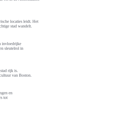
sche locaties leidt. Het
htige stad wandelt.
 invloedrijke
n sleutelrol in
tad rijk is.
cultuur van Boston.
ingen en
s tot