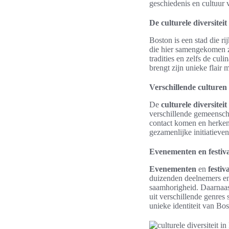
geschiedenis en cultuur 
De culturele diversitei
Boston is een stad die ri
die hier samengekomen 
tradities en zelfs de cul
brengt zijn unieke flair 
Verschillende culturen
De
culturele diversiteit
verschillende gemeenscha
contact komen en herkenn
gezamenlijke initiatieve
Evenementen en festiva
Evenementen
en
festiv
duizenden deelnemers en
saamhorigheid. Daarnaast
uit verschillende genre
unieke identiteit van Bo