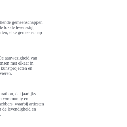
chillende gemeenschappen
e lokale levensstijl,
buurten, elke gemeenschap
 De aanwezigheid van
ensen met elkaar in
, kunstprojecten en
vieren.
athon, dat jaarlijks
van community en
ebbers, waarbij artiesten
n de levendigheid en
.