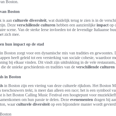
van Boston.
t van Boston
jk is aan
culturele diversiteit
, wat duidelijk terug te zien is in de vers
zijn. Deze
verschillende culturen
hebben een aanzienlijke
impact
op d
inaire scene. Van de sterke Ierse invloeden tot de levendige Italiaanse 
met zich mee.
 en hun impact op de stad
in Boston zorgt voor een dynamische mix van tradities en gewoontes.
ppen heeft geleid tot een versterking van sociale cohesie, waardoor m
ing bij elkaar vinden. Dit vindt zijn uitdrukking in de vele restaurants
n die de unieke geschiedenis en tradities van de
verschillende culturen
ls in Boston
als
in Boston zijn een viering van deze culturele rijkdom. Het Boston Mar
 toeschouwers trekt, is meer dan alleen een race; het is een symbool 
 is het Boston Calling Music Festival een hoogtepunt voor muziekliefh
s samenkomen om hun passie te delen. Deze
evenementen
dragen bij aa
ston, waar
culturele diversiteit
op een bijzondere manier wordt gevierd