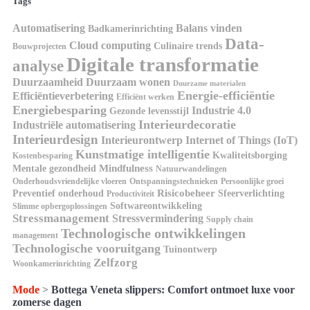
Tags
Automatisering
Balans vinden
Badkamerinrichting
Data-
Cloud computing
Culinaire trends
Bouwprojecten
Digitale transformatie
analyse
Duurzaamheid
Duurzaam wonen
Duurzame materialen
Energie-efficiëntie
Efficiëntieverbetering
Efficiënt werken
Energiebesparing
Industrie 4.0
Gezonde levensstijl
Interieurdecoratie
Industriële automatisering
Interieurdesign
Interieurontwerp
Internet of Things (IoT)
Kunstmatige intelligentie
Kwaliteitsborging
Kostenbesparing
Mindfulness
Mentale gezondheid
Natuurwandelingen
Onderhoudsvriendelijke vloeren
Ontspanningstechnieken
Persoonlijke groei
Risicobeheer
Preventief onderhoud
Sfeerverlichting
Productiviteit
Softwareontwikkeling
Slimme opbergoplossingen
Stressmanagement
Stressvermindering
Supply chain
Technologische ontwikkelingen
management
Technologische vooruitgang
Tuinontwerp
Zelfzorg
Woonkamerinrichting
Mode
>
Bottega Veneta slippers: Comfort ontmoet luxe voor
zomerse dagen