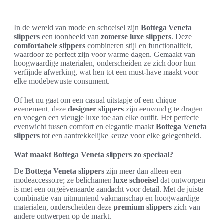
In de wereld van mode en schoeisel zijn
Bottega Veneta
slippers
een toonbeeld van
zomerse luxe slippers
. Deze
comfortabele slippers
combineren stijl en functionaliteit,
waardoor ze perfect zijn voor warme dagen. Gemaakt van
hoogwaardige materialen, onderscheiden ze zich door hun
verfijnde afwerking, wat hen tot een must-have maakt voor
elke modebewuste consument.
Of het nu gaat om een casual uitstapje of een chique
evenement, deze
designer slippers
zijn eenvoudig te dragen
en voegen een vleugje luxe toe aan elke outfit. Het perfecte
evenwicht tussen comfort en elegantie maakt
Bottega Veneta
slippers
tot een aantrekkelijke keuze voor elke gelegenheid.
Wat maakt Bottega Veneta slippers zo speciaal?
De
Bottega Veneta slippers
zijn meer dan alleen een
modeaccessoire; ze belichamen
luxe schoeisel
dat ontworpen
is met een ongeëvenaarde aandacht voor detail. Met de juiste
combinatie van uitmuntend vakmanschap en hoogwaardige
materialen, onderscheiden deze
premium slippers
zich van
andere ontwerpen op de markt.