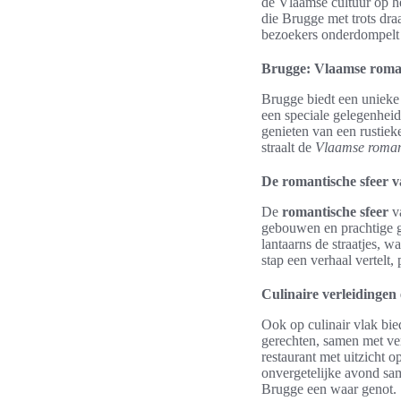
de Vlaamse cultuur op he
die Brugge met trots dra
bezoekers onderdompelt
Brugge: Vlaamse roman
Brugge biedt een uniek
een speciale gelegenheid
genieten van een rustieke
straalt de
Vlaamse roman
De romantische sfeer v
De
romantische sfeer
va
gebouwen en prachtige gr
lantaarns de straatjes, w
stap een verhaal vertelt, 
Culinaire verleidingen
Ook op culinair vlak bie
gerechten, samen met ve
restaurant met uitzicht 
onvergetelijke avond sa
Brugge een waar genot.