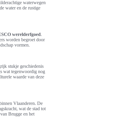
hilderachtige waterwegen
e water en de rustige
SCO werelderfgoed
.
kers worden begroet door
andschap vormen.
jk stukje geschiedenis
ets wat tegenwoordig nog
culturele waarde van deze
s binnen Vlaanderen. De
gskracht, wat de stad tot
e van Brugge en het