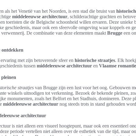
n als het Venetië van het Noorden, is een stad die bruist van
historisc
chtige
middeleeuwse architectuur
, schilderachtige grachten en betove
den toeristen die de Belgische schoonheid willen ervaren. Deze unieke 
rijke geschiedenis, maar ook een sfeervolle omgeving waar koppels en 
e verwennerij. De combinatie van deze elementen maakt
Brugge
een on
 ontdekken
ervaring met zijn betoverende sfeer en
historische straatjes
. Elk hoekj
 geschiedenis tussen
middeleeuwse architectuur
en
Vlaamse romanti
n pleinen
storische straatjes
van Brugge zijn een lust voor het oog. Gebouwen me
mante winkels uitnodigen tot verkenning. Bezoek de bekende pleinen, zo
ijke monumenten, zoals het Belfort en het Stadhuis, domineren. Deze p
de
middeleeuwse architectuur
nog steeds trots in stand gehouden word
deleeuwse architectuur
tuur is niet alleen een visueel hoogtepunt, maar ook een essentieel o
deze periode vertellen niet alleen over de esthetiek van die tijd, maar 