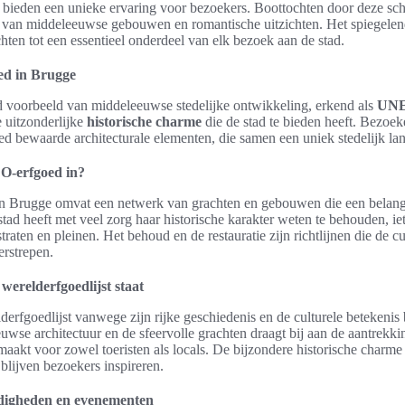
bieden een unieke ervaring voor bezoekers. Boottochten door deze sc
 van middeleeuwse gebouwen en romantische uitzichten. Het spiegelend
ten tot een essentieel onderdeel van elk bezoek aan de stad.
d in Brugge
nd voorbeeld van middeleeuwse stedelijke ontwikkeling, erkend als
UNE
 uitzonderlijke
historische charme
die de stad te bieden heeft. Bezoe
goed bewaarde architecturale elementen, die samen een uniek stedelijk l
O-erfgoed in?
Brugge omvat een netwerk van grachten en gebouwen die een belangri
ad heeft met veel zorg haar historische karakter weten te behouden, i
 straten en pleinen. Het behoud en de restauratie zijn richtlijnen die de 
erstrepen.
erelderfgoedlijst staat
derfgoedlijst vanwege zijn rijke geschiedenis en de culturele betekeni
wse architectuur en de sfeervolle grachten draagt bij aan de aantrekkin
akt voor zowel toeristen als locals. De bijzondere historische charm
blijven bezoekers inspireren.
digheden en evenementen