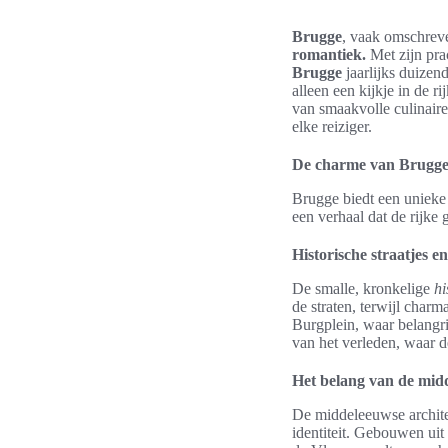
Brugge
, vaak omschreve
romantiek.
Met zijn pra
Brugge
jaarlijks duizen
alleen een kijkje in de 
van smaakvolle culinair
elke reiziger.
De charme van Brugge
Brugge biedt een unieke 
een verhaal dat de rijke
Historische straatjes e
De smalle, kronkelige
hi
de straten, terwijl char
Burgplein, waar belangr
van het verleden, waar 
Het belang van de mid
De middeleeuwse architec
identiteit. Gebouwen uit 