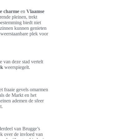
he charme
en
Vlaamse
rende pleinen, trekt
bestemming biedt niet
gezinnen kunnen genieten
weerstaanbare plek voor
e van deze stad vertelt
ek
weerspiegelt.
t fraaie gevels omarmen
als de Markt en het
leinen ademen de sfeer
t.
nderdeel van Brugge’s
ook over de invloed van