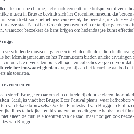
leen historische charme; het is ook een culturele hotspot vol diverse 
ijke musea in Brugge bevindt zich het Groeningemuseum, dat beroemd
 museum trekt kunstliefhebbers van overal, die bereid zijn zich te verdi
t in deze stad. Naast het Groeningemuseum zijn er talrijke galerieën d
en, waardoor bezoekers de kans krijgen om hedendaagse kunst effectief
 Brugge
ijn verschillende musea en galerieën te vinden die de culturele diepgang
s het Memlingmuseum en het Frietmuseum bieden unieke ervaringen en
 cultuur. De diverse tentoonstellingen en collecties zorgen ervoor dat er
lturele bezienswaardigheden
dragen bij aan het kleurrijke aanbod dat
s als toeristen.
n en evenementen
eën streeft Brugge ernaar om zijn culturele rijkdom te vieren door midd
teiten.
Jaarlijks vindt het Brugse Beer Festival plaats, waar liefhebbers 
en van lokale brouwsels. Ook het Filmfestival van Brugge trekt duize
rlijke films te bekijken en bijzondere ontmoetingen te hebben met fil
 niet alleen de culturele identiteit van de stad, maar nodigen ook bezoek
dities van Brugge.