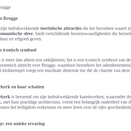
 in Brugge
 zijn indrukwekkende
toeristische attracties
die het bezoeken waard zij
romantische sfeer
, biedt verschillende bezienswaardigheden die bezoe
ltuur en erfgoed geven.
n iconisch symbool
e
is meer dan alleen een uitkijktoren; het is een iconisch symbool van d
noramisch uitzicht over Brugge, waardoor bezoekers het adembenemend
lokkenspel voegt een muzikale dimensie toe die de charme van deze to
kerk en haar schatten
ekerk
is beroemd om zijn indrukwekkende kunstwerken, waaronder d
 met haar prachtige architectuur, vormt een belangrijk onderdeel van 
nnen het heiligdom verkennen en meer leren over de rijke geschiedeni
e: een unieke ervaring