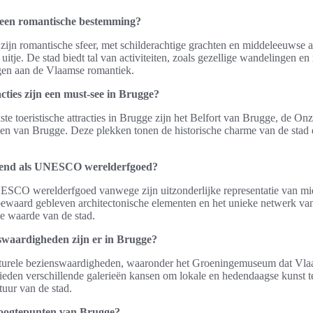
 een romantische bestemming?
ijn romantische sfeer, met schilderachtige grachten en middeleeuwse ar
uitje. De stad biedt tal van activiteiten, zoals gezellige wandelingen en 
agen aan de Vlaamse romantiek.
acties zijn een must-see in Brugge?
ste toeristische attracties in Brugge zijn het Belfort van Brugge, de 
ten van Brugge. Deze plekken tonen de historische charme van de stad e
end als UNESCO werelderfgoed?
ESCO werelderfgoed vanwege zijn uitzonderlijke representatie van mi
ewaard gebleven architectonische elementen en het unieke netwerk va
he waarde van de stad.
swaardigheden zijn er in Brugge?
lturele bezienswaardigheden, waaronder het Groeningemuseum dat Vla
bieden verschillende galerieën kansen om lokale en hedendaagse kunst 
ltuur van de stad.
 hoogtepunten van Brugge?