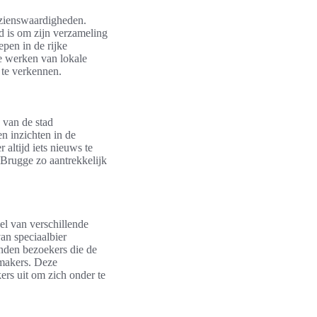
bezienswaardigheden.
 is om zijn verzameling
epen in de rijke
ie werken van lokale
 te verkennen.
 van de stad
 inzichten in de
 altijd iets nieuws te
 Brugge zo aantrekkelijk
el van verschillende
van speciaalbier
nden bezoekers die de
mmakers. Deze
ers uit om zich onder te