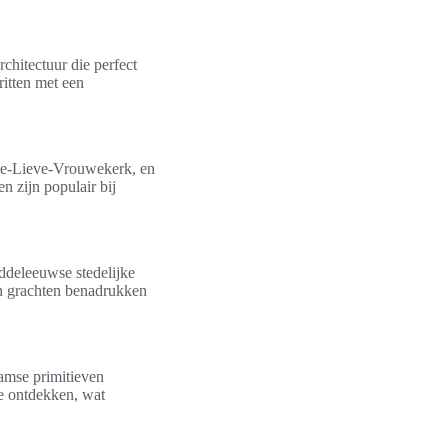
chitectuur die perfect
ritten met een
Onze-Lieve-Vrouwekerk, en
n zijn populair bij
ddeleeuwse stedelijke
n grachten benadrukken
amse primitieven
te ontdekken, wat