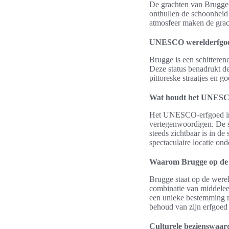
De grachten van Brugge 
onthullen de schoonheid
atmosfeer maken de grach
UNESCO werelderfgoe
Brugge is een schittere
Deze status benadrukt de
pittoreske straatjes en 
Wat houdt het UNESC
Het UNESCO-erfgoed in 
vertegenwoordigen. De st
steeds zichtbaar is in de
spectaculaire locatie ond
Waarom Brugge op de w
Brugge staat op de werel
combinatie van middeleeu
een unieke bestemming ma
behoud van zijn erfgoed 
Culturele bezienswaar