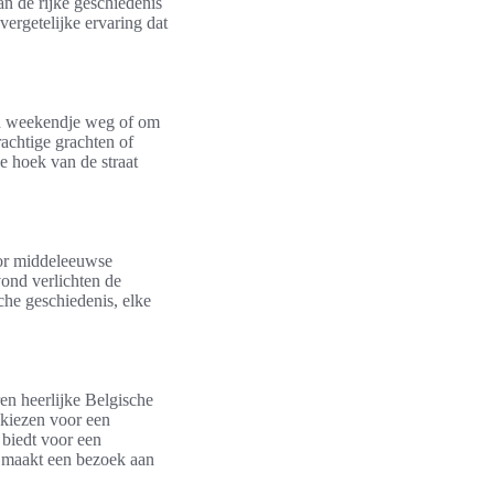
an de rijke geschiedenis
ergetelijke ervaring dat
een weekendje weg of om
rachtige grachten of
ke hoek van de straat
door middeleeuwse
vond verlichten de
sche geschiedenis, elke
ren heerlijke Belgische
 kiezen voor een
 biedt voor een
 maakt een bezoek aan