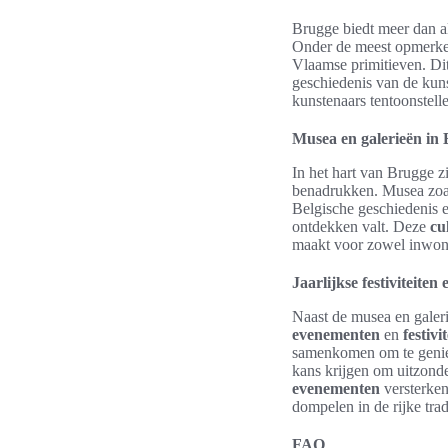
Brugge biedt meer dan al
Onder de meest opmerkel
Vlaamse primitieven. Dit
geschiedenis van de kuns
kunstenaars tentoonstell
Musea en galerieën in
In het hart van Brugge z
benadrukken. Musea zoal
Belgische geschiedenis en
ontdekken valt. Deze
cu
maakt voor zowel inwoner
Jaarlijkse festiviteite
Naast de musea en galeri
evenementen
en
festivi
samenkomen om te geniet
kans krijgen om uitzonde
evenementen
versterken
dompelen in de rijke tra
FAQ