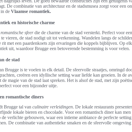
t dagelijks leven. De goed bewaarde constructies zijn een getuigenis v
agt. De combinatie van architectuur en de stadsmusea zorgt voor een onv
 in de
Vlaamse romantiek.
tiek en historische charme
e
romantische sfeer
die de charme van de stad versterkt. Perfect voor 
 te vieren, de stad nodigt uit tot verkenning. Wandelen langs de schilde
 rit met een paardenkoets zijn ervaringen die koppels bijblijven. Op el
tiek
uit, waardoor Brugge een betoverende bestemming is voor velen.
an de stad
n Brugge is te voelen in elk detail. De sfeervolle straatjes, omringd 
achten, creëren een idyllische setting waar liefde kan groeien. In de a
at de magie van de stad laat spreken. Het is alsof de stad, met zijn poëti
perfect voor een bijzonder uitje.
 en romantische diners
dt Brugge tal van
culinaire verleidingen
. De lokale restaurants presente
rfijnde lokale bieren en chocolade. Voor een romantisch diner kan men
op de verlichte gebouwen, waar een intieme ambiance de perfecte setting
men. De combinatie van authentieke smaken en de sfeervolle omgeving