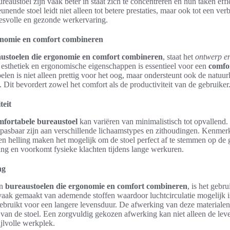
austoel zijn vaak beter in staat zich te concentreren en hun taken effic
nende stoel leidt niet alleen tot betere prestaties, maar ook tot een ver
cesvolle en gezonde werkervaring.
onomie en comfort combineren
ustoelen die ergonomie en comfort combineren
, staat het
ontwerp en
 esthetiek en ergonomische eigenschappen is essentieel voor een
comfo
len is niet alleen prettig voor het oog, maar ondersteunt ook de natuur
n. Dit bevordert zowel het comfort als de productiviteit van de gebruiker
teit
mfortabele bureaustoel
kan variëren van minimalistisch tot opvallend.
anpasbaar zijn aan verschillende lichaamstypes en zithoudingen. Kenmerk
en helling maken het mogelijk om de stoel perfect af te stemmen op de g
ing en voorkomt fysieke klachten tijdens lange werkuren.
ng
an
bureaustoelen die ergonomie en comfort combineren
, is het geb
 vaak gemaakt van ademende stoffen waardoor luchtcirculatie mogelijk 
bruikt voor een langere levensduur. De afwerking van deze materialen 
g van de stoel. Een zorgvuldig gekozen afwerking kan niet alleen de le
ijlvolle werkplek.