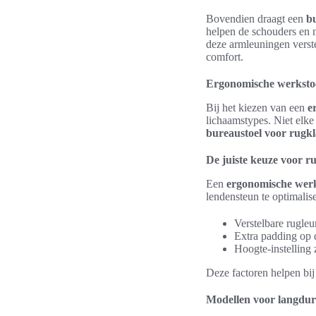
Bovendien draagt een
b
helpen de schouders en ne
deze armleuningen verst
comfort.
Ergonomische werkstoe
Bij het kiezen van een
e
lichaamstypes. Niet elke 
bureaustoel voor rugk
De juiste keuze voor r
Een
ergonomische werk
lendensteun te optimalis
Verstelbare rugle
Extra padding op d
Hoogte-instelling 
Deze factoren helpen bij
Modellen voor langduri