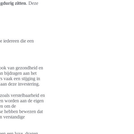
gdurig zitten
. Deze
or iedereen die een
r ook van gezondheid en
an bijdragen aan het
 vaak een stijging in
aan deze investering.
zoals verstelbaarheid en
en worden aan de eigen
en om de
ase hebben bewezen dat
en verstandige
een een luxe, dragen