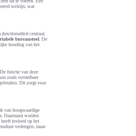
iënt uit te voeren. Een
beterd welzijn, wat
 functionaliteit
centraal.
rtabele bureaustoel
. De
lijke houding van het
.
 De functie van deze
en zoals verstelbare
ebruiker. Dit zorgt voor
ruik van hoogwaardige
is. Daarnaast worden
heeft invloed op het
vensduur verlengen, maar