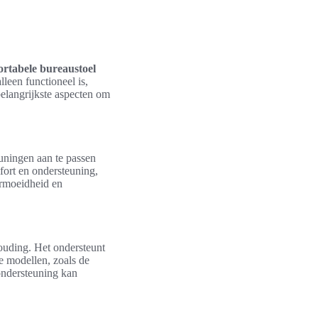
rtabele bureaustoel
leen functioneel is,
belangrijkste aspecten om
uningen aan te passen
fort en ondersteuning,
ermoeidheid en
houding. Het ondersteunt
e modellen, zoals de
ondersteuning kan