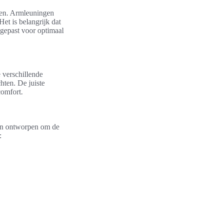
ren. Armleuningen
Het is belangrijk dat
ngepast voor optimaal
 verschillende
chten. De juiste
comfort.
ijn ontworpen om de
: