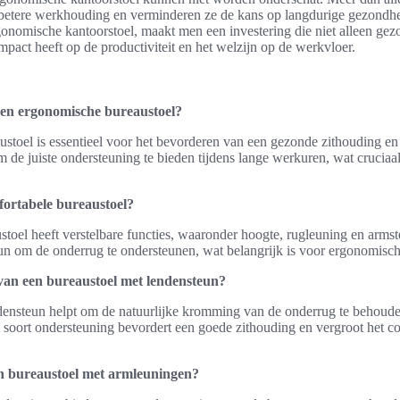
n betere werkhouding en verminderen ze de kans op langdurige gezond
gonomische kantoorstoel, maakt men een investering die niet alleen gez
mpact heeft op de productiviteit en het welzijn op de werkvloer.
een ergonomische bureaustoel?
stoel is essentieel voor het bevorderen van een gezonde zithouding e
m de juiste ondersteuning te bieden tijdens lange werkuren, wat cruciaa
fortabele bureaustoel?
toel heeft verstelbare functies, waaronder hoogte, rugleuning en arms
n om de onderrug te ondersteunen, wat belangrijk is voor ergonomisch 
van een bureaustoel met lendensteun?
densteun helpt om de natuurlijke kromming van de onderrug te behoud
 soort ondersteuning bevordert een goede zithouding en vergroot het co
en bureaustoel met armleuningen?