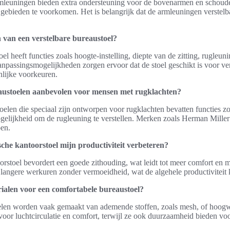
rmleuningen bieden extra ondersteuning voor de bovenarmen en schoude
 gebieden te voorkomen. Het is belangrijk dat de armleuningen verstelba
 van een verstelbare bureaustoel?
el heeft functies zoals hoogte-instelling, diepte van de zitting, rugleu
npassingsmogelijkheden zorgen ervoor dat de stoel geschikt is voor ve
nlijke voorkeuren.
eaustoelen aanbevolen voor mensen met rugklachten?
elen die speciaal zijn ontworpen voor rugklachten bevatten functies zo
gelijkheid om de rugleuning te verstellen. Merken zoals Herman Miller
oen.
he kantoorstoel mijn productiviteit verbeteren?
stoel bevordert een goede zithouding, wat leidt tot meer comfort en min
n langere werkuren zonder vermoeidheid, wat de algehele productiviteit
rialen voor een comfortabele bureaustoel?
len worden vaak gemaakt van ademende stoffen, zoals mesh, of hoogw
oor luchtcirculatie en comfort, terwijl ze ook duurzaamheid bieden voo