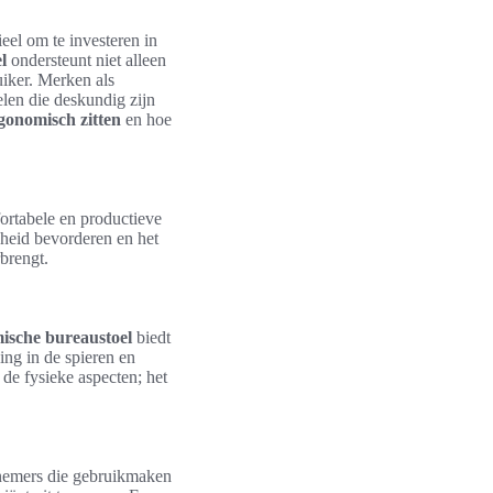
eel om te investeren in
l
ondersteunt niet alleen
uiker. Merken als
len die deskundig zijn
gonomisch zitten
en hoe
fortabele en productieve
dheid bevorderen en het
rbrengt.
ische bureaustoel
biedt
ng in de spieren en
de fysieke aspecten; het
knemers die gebruikmaken