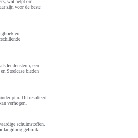
rs, wat helpt om
ar zijn voor de beste
ninghoek en
rschillende
als lendensteun, een
 en Steelcase bieden
der pijn. Dit resulteert
 kan verhogen.
aardige schuimstoffen.
r langdurig gebruik.