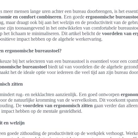
s meer mensen lange uren achter een bureau doorbrengen, is het essenti
onomie en comfort combineren
. Een goede
ergonomische bureaustoe
 maar draagt ook bij aan het welzijn en de productiviteit van de gebr
ase zijn toonaangevend in het ontwikkelen van comfortabele bureaustoe
het lichaam te minimaliseren. Dit artikel belicht de
voordelen van er
positieve impact hebben op de algehele werkervaring.
n ergonomische bureaustoel?
keuze bij het selecteren van een bureaustoel is essentieel voor een com
onomische bureaustoel
biedt tal van voordelen die de algehele gezon
aakt het de ideale optie voor iedereen die veel tijd aan zijn bureau doo
isch zitten
mindert rug- en nekklachten aanzienlijk. Een goed ontworpen
ergonom
 voor de natuurlijke kromming van de wervelkolom. Dit voorkomt spanni
houding. De
voordelen van ergonomisch zitten
gaan verder dan alleen 
e impact hebben op de mentale gesteldheid.
t en welzijn
t een goede zithouding de productiviteit op de werkplek verhoogt. Wer