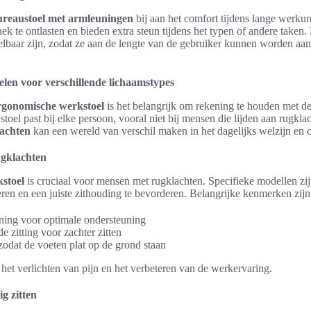
ureaustoel met armleuningen
bij aan het comfort tijdens lange werku
k te ontlasten en bieden extra steun tijdens het typen of andere taken. 
elbaar zijn, zodat ze aan de lengte van de gebruiker kunnen worden aa
len voor verschillende lichaamstypes
rgonomische werkstoel
is het belangrijk om rekening te houden met de
stoel past bij elke persoon, vooral niet bij mensen die lijden aan rugkla
lachten
kan een wereld van verschil maken in het dagelijks welzijn en 
ugklachten
stoel
is cruciaal voor mensen met rugklachten. Specifieke modellen z
eren en een juiste zithouding te bevorderen. Belangrijke kenmerken zijn
uning voor optimale ondersteuning
e zitting voor zachter zitten
zodat de voeten plat op de grond staan
 het verlichten van pijn en het verbeteren van de werkervaring.
g zitten