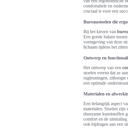
van een ergonomische bure
comfortabele en ondersteu
cruciaal is voor een suc
Bureaustoelen die erg
Bij het kiezen van
burea
Een goede balans tussen
vormgeving van deze stoe
lichaam tijdens het zitte
Ontwerp en functionali
Het ontwerp van een
co
stoelen vereist dat ze a
rugleuningen, zithoogte 
een optimale ondersteun
Materialen en afwerki
Een belangrijk aspect v
materialen. Stoelen zijn
duurzame kunststoffen ge
comfort en de uitstralin
ook bijdragen aan een st