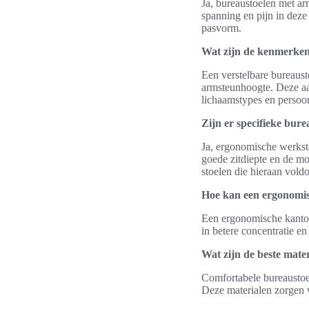
Ja, bureaustoelen met a
spanning en pijn in deze
pasvorm.
Wat zijn de kenmerken
Een verstelbare bureausto
armsteunhoogte. Deze aa
lichaamstypes en persoo
Zijn er specifieke bur
Ja, ergonomische werksto
goede zitdiepte en de mo
stoelen die hieraan vold
Hoe kan een ergonomisc
Een ergonomische kantoor
in betere concentratie e
Wat zijn de beste mate
Comfortabele bureaustoe
Deze materialen zorgen v