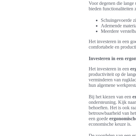
Voor degenen die lange 
bieden functionaliteiten 
Schuingevoerde zi
Ademende materia
Meerdere verstelb
Het investeren in een g
comfortabele en product
Investeren in een ergo
Het investeren in een
er
productiviteit op de lan
verminderen van rugklac
hun algemene werkpresta
Bij het kiezen van een
e
ondersteuning. Kijk naa
behoeften. Het is ook r
betrouwbaarheid van he
een goede
ergonomische
economische keuze is.
De voordelen van een er