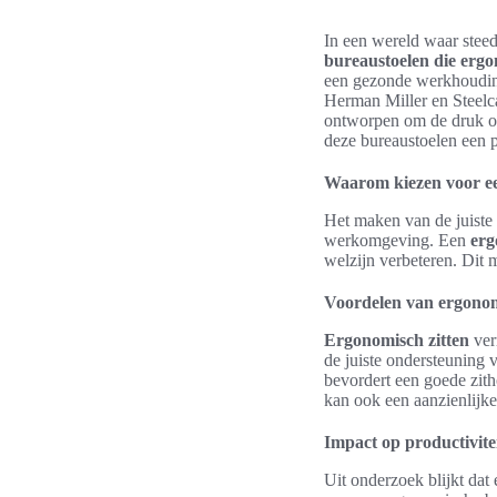
In een wereld waar steed
bureaustoelen die erg
een gezonde werkhouding,
Herman Miller en Steelc
ontworpen om de druk op 
deze bureaustoelen een 
Waarom kiezen voor ee
Het maken van de juiste 
werkomgeving. Een
erg
welzijn verbeteren. Dit m
Voordelen van ergonom
Ergonomisch zitten
ver
de juiste ondersteuning
bevordert een goede zit
kan ook een aanzienlijk
Impact op productivitei
Uit onderzoek blijkt da