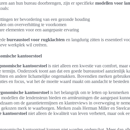
uren aan hun bureau doorbrengen, zijn er specifieke
modellen voor lan
zoals:
ttingen ter bevordering van een gezonde houding
len om oververhitting te voorkomen
are elementen voor een aangepaste ervaring
oede
bureaustoel voor rugklachten
en langdurig zitten is essentieel vo
ieve werkplek wil creëren.
nomische kantoorstoel
gonomische kantoorstoel
is niet alleen een kwestie van comfort, maa
ge termijn. Onderzoek toont aan dat een goede bureaustoel aanzienlijk k
hten en andere lichamelijke ongemakken. Bovendien merken gebruikers
ties en focus, wat het de moeite waard maakt om aandacht te besteden 
rgonomische kantoorstoel
is het belangrijk om te letten op kenmerken 
r modellen die lendensteun bieden en armleuningen die aangepast kunn
aadzaam om de garantietermijnen en klantreviews in overweging te nem
t gekozen merk te waarborgen. Merken zoals Herman Miller en Steelc
 kantoorstoel
niet alleen de kwaliteit van leven verbetert, maar ook e
gonomische kantoorstoel kunnen niet worden onderschat. Meer dan all