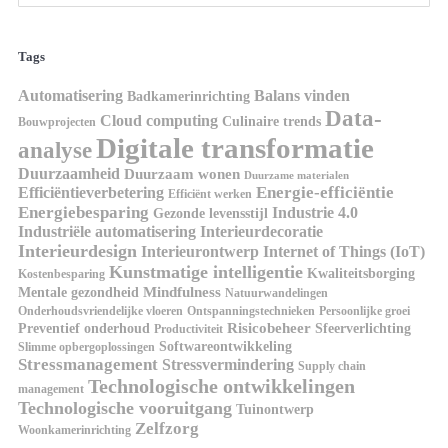
Tags
Automatisering
Balans vinden
Badkamerinrichting
Data-
Cloud computing
Culinaire trends
Bouwprojecten
Digitale transformatie
analyse
Duurzaamheid
Duurzaam wonen
Duurzame materialen
Energie-efficiëntie
Efficiëntieverbetering
Efficiënt werken
Energiebesparing
Industrie 4.0
Gezonde levensstijl
Industriële automatisering
Interieurdecoratie
Interieurdesign
Interieurontwerp
Internet of Things (IoT)
Kunstmatige intelligentie
Kwaliteitsborging
Kostenbesparing
Mindfulness
Mentale gezondheid
Natuurwandelingen
Onderhoudsvriendelijke vloeren
Ontspanningstechnieken
Persoonlijke groei
Risicobeheer
Preventief onderhoud
Sfeerverlichting
Productiviteit
Softwareontwikkeling
Slimme opbergoplossingen
Stressmanagement
Stressvermindering
Supply chain
Technologische ontwikkelingen
management
Technologische vooruitgang
Tuinontwerp
Zelfzorg
Woonkamerinrichting