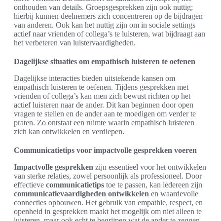
onthouden van details. Groepsgesprekken zijn ook nuttig;
hierbij kunnen deelnemers zich concentreren op de bijdragen
van anderen. Ook kan het nuttig zijn om in sociale settings
actief naar vrienden of collega’s te luisteren, wat bijdraagt aan
het verbeteren van luistervaardigheden.
Dagelijkse situaties om empathisch luisteren te oefenen
Dagelijkse interacties bieden uitstekende kansen om
empathisch luisteren te oefenen. Tijdens gesprekken met
vrienden of collega’s kan men zich bewust richten op het
actief luisteren naar de ander. Dit kan beginnen door open
vragen te stellen en de ander aan te moedigen om verder te
praten. Zo ontstaat een ruimte waarin empathisch luisteren
zich kan ontwikkelen en verdiepen.
Communicatietips voor impactvolle gesprekken voeren
Impactvolle gesprekken
zijn essentieel voor het ontwikkelen
van sterke relaties, zowel persoonlijk als professioneel. Door
effectieve
communicatietips
toe te passen, kan iedereen zijn
communicatievaardigheden ontwikkelen
en waardevolle
connecties opbouwen. Het gebruik van empathie, respect, en
openheid in gesprekken maakt het mogelijk om niet alleen te
luisteren, maar ook echt te begrijpen wat de ander te zeggen