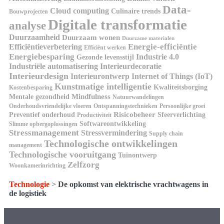
Data-
Cloud computing
Culinaire trends
Bouwprojecten
Digitale transformatie
analyse
Duurzaamheid
Duurzaam wonen
Duurzame materialen
Energie-efficiëntie
Efficiëntieverbetering
Efficiënt werken
Energiebesparing
Industrie 4.0
Gezonde levensstijl
Industriële automatisering
Interieurdecoratie
Interieurdesign
Interieurontwerp
Internet of Things (IoT)
Kunstmatige intelligentie
Kwaliteitsborging
Kostenbesparing
Mindfulness
Mentale gezondheid
Natuurwandelingen
Onderhoudsvriendelijke vloeren
Ontspanningstechnieken
Persoonlijke groei
Risicobeheer
Preventief onderhoud
Sfeerverlichting
Productiviteit
Softwareontwikkeling
Slimme opbergoplossingen
Stressmanagement
Stressvermindering
Supply chain
Technologische ontwikkelingen
management
Technologische vooruitgang
Tuinontwerp
Zelfzorg
Woonkamerinrichting
Technologie
>
De opkomst van elektrische vrachtwagens in
de logistiek