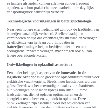
ze langere afstanden kunnen afleggen zonder frequent
opladen, wat hun praktische inzetbaarheid in de dagelijkse
transportlogistiek aanzienlijk verbetert.
Technologische vooruitgangen in batterijtechnologie
Naast een hogere energiedichtheid zijn ook de laadtijden van
batterijen aanzienlijk verbeterd. Snellere laadtijden
verminderen de tijd dat vrachtwagens stil staan en verhogen
de efficiëntie van het transport. Innovaties in
batterijtechnologie
helpen bedrijven niet alleen om hun
ecologische impact te verlagen, maar dragen ook bij aan
lagere operationele kosten.
Ontwikkelingen in oplaadinfrastructuur
Een ander belangrijk aspect van de
innovaties in de
logistieke branche
is de groeiende oplaadinfrastructuur voor
elektrische vrachtwagens. Steeds meer laadstations worden
geïnstalleerd, wat het eenvoudiger maakt voor chauffeurs om
hun voertuigen op te laden tijdens hun ritten. Slimme
laadsystemen, die het opladen optimaliseren en de
energiekosten beheersen, zijn ook in opkomst. Deze
ontwikkelingen zijn essentieel voor het bevorderen van
elektrisch vervoer binnen de logistieke sector en dragen bij