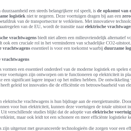
n duurzaamheid een steeds belangrijkere rol speelt, is
de opkomst van e
ame logistiek
niet te negeren. Deze voertuigen dragen bij aan een
zero
etafdruk van de transportsector te verkleinen. Met innovatieve techno
aatregelen van de EU, wordt de transitie naar
elektrische vrachtwage
ische vrachtwagens
biedt niet alleen een milieuvriendelijk alternatief vo
t ook een cruciale rol in het verminderen van schadelijke CO2-uitstoot. 
he vrachtwagens
essentieel is voor een toekomst waarbij
duurzame log
he vrachtwagens
 vormen een essentieel onderdeel van de moderne logistiek en spelen ee
Deze voertuigen zijn ontworpen om te functioneren op elektriciteit in pla
e een significant lagere impact op het milieu hebben. De ontwikkeling
eeft geleid tot innovaties die de efficiëntie en betrouwbaarheid van e
n elektrische vrachtwagens is hun bijdrage aan de energietransitie. Do
nen voor hun elektriciteit, kunnen deze voertuigen de totale uitstoot in
Uit verschillende studies blijkt dat de adoptie van
elektrische voertui
rkleint, maar ook leidt tot een schonere en meer efficiënte logistieke k
 zijn uitgerust met geavanceerde technologieën die zorgen voor een eff