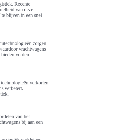
gistiek. Recente
nelheid van deze
e blijven in een snel
ccutechnologieën zorgen
 waardoor vrachtwagens
n bieden verdere
 technologieën verkorten
s verbetert.
tiek.
oordelen van het
achtwagens bij aan een
anzienlijk verkleinen.