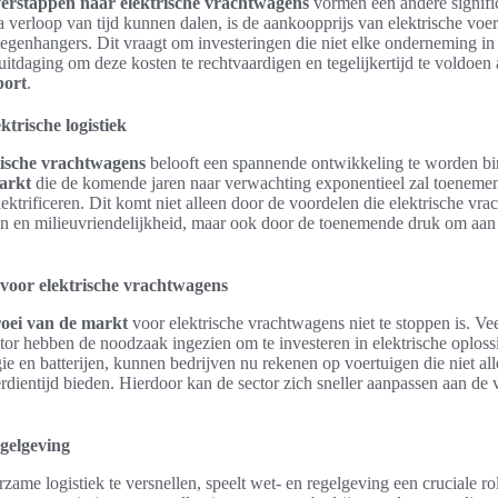
erstappen naar elektrische vrachtwagens
vormen een andere signifi
a verloop van tijd kunnen dalen, is de aankoopprijs van elektrische vo
 tegenhangers. Dit vraagt om investeringen die niet elke onderneming i
uitdaging om deze kosten te rechtvaardigen en tegelijkertijd te voldoen
port
.
ktrische logistiek
rische vrachtwagens
belooft een spannende ontwikkeling te worden bin
arkt
die de komende jaren naar verwachting exponentieel zal toenemen
lektrificeren. Dit komt niet alleen door de voordelen die elektrische vr
ten en milieuvriendelijkheid, maar ook door de toenemende druk om aan
voor elektrische vrachtwagens
roei van de markt
voor elektrische vrachtwagens niet te stoppen is. Vee
ector hebben de noodzaak ingezien om te investeren in elektrische oplos
e en batterijen, kunnen bedrijven nu rekenen op voertuigen die niet alle
rdientijd bieden. Hierdoor kan de sector zich sneller aanpassen aan de
gelgeving
rzame logistiek te versnellen, speelt wet- en regelgeving een cruciale r