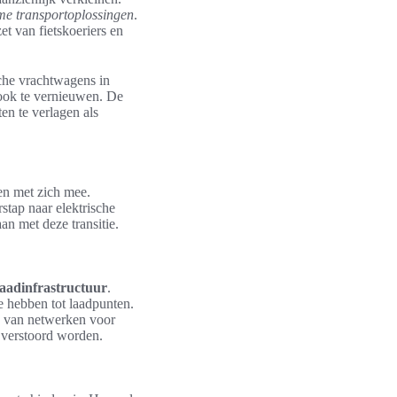
e transportoplossingen
.
et van fietskoeriers en
sche vrachtwagens in
 ook te vernieuwen. De
en te verlagen als
gen met zich mee.
tap naar elektrische
an met deze transitie.
laadinfrastructuur
.
e hebben tot laadpunten.
ng van netwerken voor
g verstoord worden.