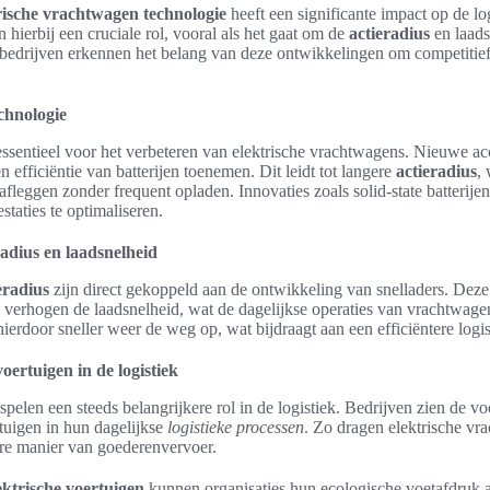
rische vrachtwagen technologie
heeft een significante impact op de lo
 hierbij een cruciale rol, vooral als het gaat om de
actieradius
en laads
bedrijven erkennen het belang van deze ontwikkelingen om competitief t
echnologie
essentieel voor het verbeteren van elektrische vrachtwagens. Nieuwe a
en efficiëntie van batterijen toenemen. Dit leidt tot langere
actieradius
,
fleggen zonder frequent opladen. Innovaties zoals solid-state batterije
taties te optimaliseren.
radius en laadsnelheid
eradius
zijn direct gekoppeld aan de ontwikkeling van snelladers. Deze
en verhogen de laadsnelheid, wat de dagelijkse operaties van vrachtwagen
erdoor sneller weer de weg op, wat bijdraagt aan een efficiëntere logis
voertuigen in de logistiek
spelen een steeds belangrijkere rol in de logistiek. Bedrijven zien de v
tuigen in hun dagelijkse
logistieke processen
. Zo dragen elektrische vr
ere manier van goederenvervoer.
ektrische voertuigen
kunnen organisaties hun ecologische voetafdruk a