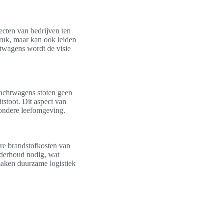
ecten van bedrijven ten
druk, maar kan ook leiden
htwagens wordt de visie
rachtwagens stoten geen
tstoot. Dit aspect van
ezondere leefomgeving.
re brandstofkosten van
nderhoud nodig, wat
 maken duurzame logistiek