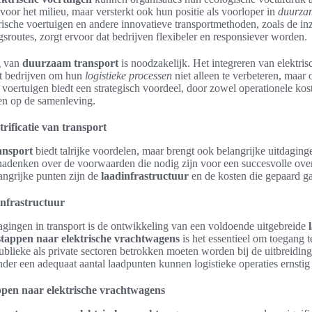
g voor het milieu, maar versterkt ook hun positie als voorloper in
duurzam
rische voertuigen en andere innovatieve transportmethoden, zoals de inz
gsroutes, zorgt ervoor dat bedrijven flexibeler en responsiever worden.
g van
duurzaam transport
is noodzakelijk. Het integreren van elektri
t bedrijven om hun
logistieke processen
niet alleen te verbeteren, maar
 voertuigen biedt een strategisch voordeel, door zowel operationele kost
ben op de samenleving.
trificatie van transport
ransport
biedt talrijke voordelen, maar brengt ook belangrijke uitdagin
adenken over de voorwaarden die nodig zijn voor een succesvolle overs
ngrijke punten zijn de
laadinfrastructuur
en de kosten die gepaard ga
infrastructuur
agingen in transport is de ontwikkeling van een voldoende uitgebreide
stappen naar elektrische vrachtwagens
is het essentieel om toegang t
ublieke als private sectoren betrokken moeten worden bij de uitbreidi
nder een adequaat aantal laadpunten kunnen logistieke operaties ernsti
ppen naar elektrische vrachtwagens