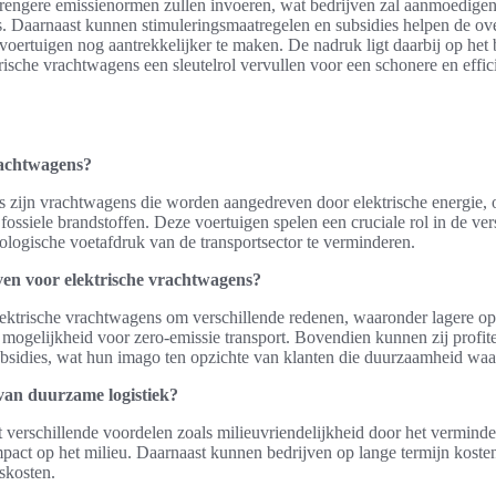
rengere emissienormen zullen invoeren, wat bedrijven zal aanmoedigen
s. Daarnaast kunnen stimuleringsmaatregelen en subsidies helpen de o
e voertuigen nog aantrekkelijker te maken. De nadruk ligt daarbij op he
trische vrachtwagens een sleutelrol vervullen voor een schonere en effi
rachtwagens?
 zijn vrachtwagens die worden aangedreven door elektrische energie, o
e fossiele brandstoffen. Deze voertuigen spelen een cruciale rol in de 
cologische voetafdruk van de transportsector te verminderen.
en voor elektrische vrachtwagens?
ektrische vrachtwagens om verschillende redenen, waaronder lagere ope
mogelijkheid voor zero-emissie transport. Bovendien kunnen zij profit
bsidies, wat hun imago ten opzichte van klanten die duurzaamheid waar
van duurzame logistiek?
 verschillende voordelen zoals milieuvriendelijkheid door het verminde
mpact op het milieu. Daarnaast kunnen bedrijven op lange termijn koste
skosten.