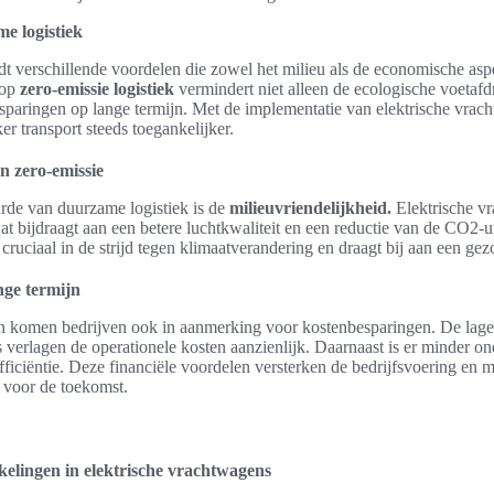
e logistiek
dt verschillende voordelen die zowel het milieu als de economische asp
 op
zero-emissie logistiek
vermindert niet alleen de ecologische voetaf
esparingen op lange termijn. Met de implementatie van elektrische vrac
er transport steeds toegankelijker.
n zero-emissie
rde van duurzame logistiek is de
milieuvriendelijkheid.
Elektrische v
wat bijdraagt aan een betere luchtkwaliteit en een reductie van de CO2-ui
 cruciaal in de strijd tegen klimaatverandering en draagt bij aan een g
nge termijn
n komen bedrijven ook in aanmerking voor kostenbesparingen. De lage
 verlagen de operationele kosten aanzienlijk. Daarnaast is er minder o
efficiëntie. Deze financiële voordelen versterken de bedrijfsvoering en
 voor de toekomst.
elingen in elektrische vrachtwagens