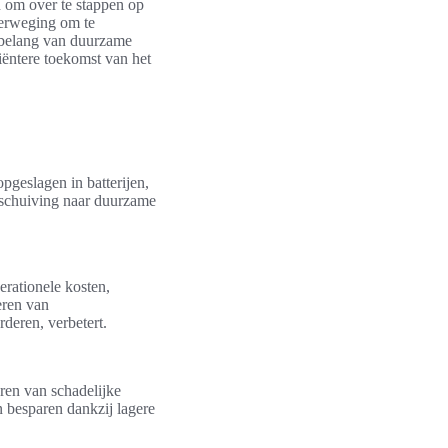
 om over te stappen op
verweging om te
t belang van duurzame
ciëntere toekomst van het
pgeslagen in batterijen,
verschuiving naar duurzame
rationele kosten,
eren van
deren, verbetert.
ren van schadelijke
n besparen dankzij lagere