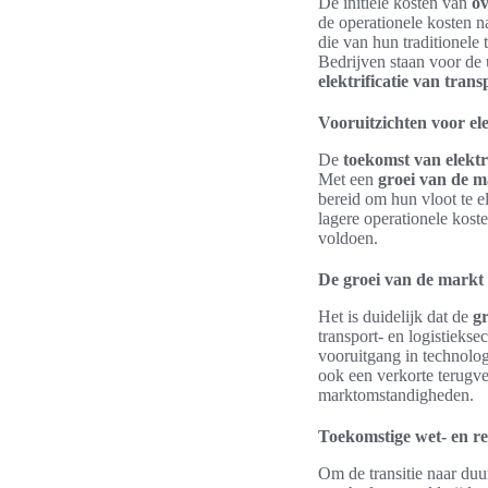
De initiële kosten van
ov
de operationele kosten n
die van hun traditionele
Bedrijven staan voor de 
elektrificatie van trans
Vooruitzichten voor ele
De
toekomst van elekt
Met een
groei van de m
bereid om hun vloot te e
lagere operationele kos
voldoen.
De groei van de markt 
Het is duidelijk dat de
g
transport- en logistieks
vooruitgang in technologi
ook een verkorte terugve
marktomstandigheden.
Toekomstige wet- en re
Om de transitie naar duu