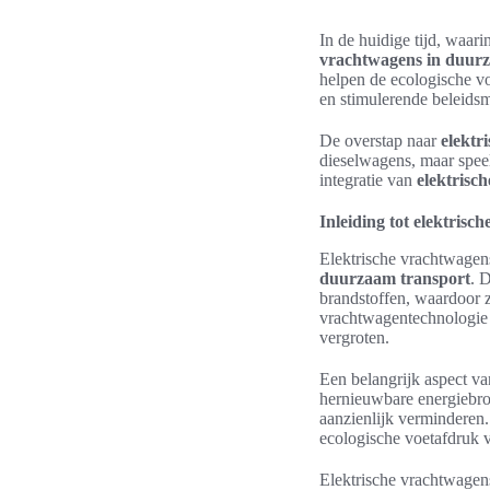
In de huidige tijd, waari
vrachtwagens in duurz
helpen de ecologische vo
en stimulerende beleidsm
De overstap naar
elektr
dieselwagens, maar speel
integratie van
elektrisc
Inleiding tot elektrisc
Elektrische vrachtwagens
duurzaam transport
. 
brandstoffen, waardoor z
vrachtwagentechnologie h
vergroten.
Een belangrijk aspect va
hernieuwbare energiebron
aanzienlijk verminderen. 
ecologische voetafdruk ve
Elektrische vrachtwagens