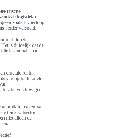
lektrische
-emissie logistiek
en
logieën zoals Hyperloop
ns
verder versneld.
or traditionele
Het is duidelijk dat de
istiek
centraal staat.
n cruciale rol in
ats van op traditionele
 van
lektrische vrachtwagens
or gebruik te maken van
 de transportsector
gen
niet alleen de
eten.
ectief