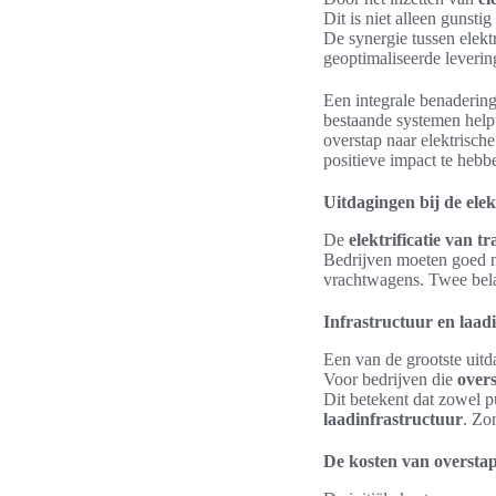
Dit is niet alleen gunsti
De synergie tussen elekt
geoptimaliseerde leverin
Een integrale benaderin
bestaande systemen help
overstap naar elektrische
positieve impact te heb
Uitdagingen bij de elek
De
elektrificatie van t
Bedrijven moeten goed n
vrachtwagens. Twee bela
Infrastructuur en laad
Een van de grootste uitd
Voor bedrijven die
over
Dit betekent dat zowel p
laadinfrastructuur
. Zo
De kosten van oversta