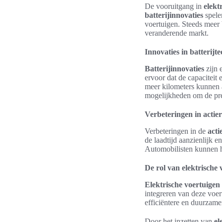
De vooruitgang in
elekt
batterijinnovaties
spelen
voertuigen. Steeds meer 
veranderende markt.
Innovaties in batterijt
Batterijinnovaties
zijn 
ervoor dat de capaciteit 
meer kilometers kunnen a
mogelijkheden om de pres
Verbeteringen in actie
Verbeteringen in de
acti
de laadtijd aanzienlijk 
Automobilisten kunnen hi
De rol van elektrische 
Elektrische voertuigen
integreren van deze voer
efficiëntere en duurzam
Door het inzetten van
el