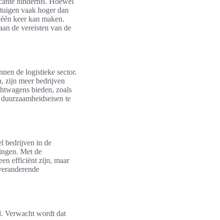
cante hindernis. Hoewel
ertuigen vaak hoger dan
n één keer kan maken.
 aan de vereisten van de
nen de logistieke sector.
, zijn meer bedrijven
achtwagens bieden, zoals
 duurzaamheidseisen te
l bedrijven in de
singen. Met de
en efficiënt zijn, maar
 veranderende
ol. Verwacht wordt dat