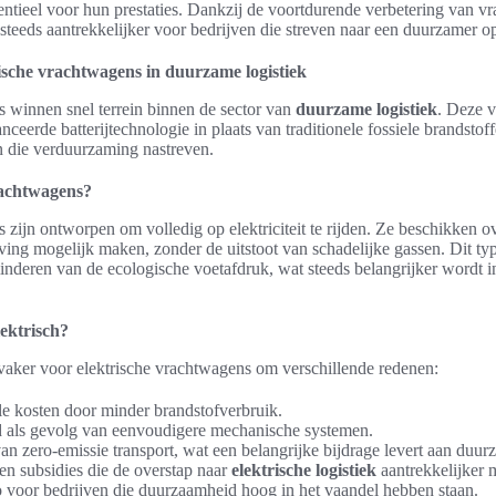
ntieel voor hun prestaties. Dankzij de voortdurende verbetering van 
teeds aantrekkelijker voor bedrijven die streven naar een duurzamer o
ische vrachtwagens in duurzame logistiek
s winnen snel terrein binnen de sector van
duurzame logistiek
. Deze v
eerde batterijtechnologie in plaats van traditionele fossiele brandstof
n die verduurzaming nastreven.
rachtwagens?
 zijn ontworpen om volledig op elektriciteit te rijden. Ze beschikken ov
jving mogelijk maken, zonder de uitstoot van schadelijke gassen. Dit typ
rminderen van de ecologische voetafdruk, wat steeds belangrijker wordt i
ektrisch?
vaker voor elektrische vrachtwagens om verschillende redenen:
le kosten door minder brandstofverbruik.
 als gevolg van eenvoudigere mechanische systemen.
n zero-emissie transport, wat een belangrijke bijdrage levert aan duur
en subsidies die de overstap naar
elektrische logistiek
aantrekkelijker 
o voor bedrijven die duurzaamheid hoog in het vaandel hebben staan.