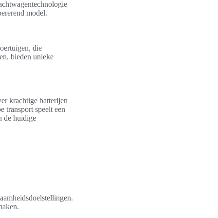
vrachtwagentechnologie
pererend model.
oertuigen, die
fen, bieden unieke
er krachtige batterijen
e transport speelt een
n de huidige
zaamheidsdoelstellingen.
maken.