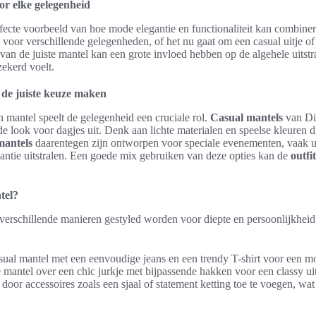
or elke gelegenheid
rfecte voorbeeld van hoe mode elegantie en functionaliteit kan combin
 voor verschillende gelegenheden, of het nu gaat om een casual uitje o
van de juiste mantel kan een grote invloed hebben op de algehele uitst
zekerd voelt.
 de juiste keuze maken
n mantel speelt de gelegenheid een cruciale rol.
Casual mantels
van Di
e look voor dagjes uit. Denk aan lichte materialen en speelse kleuren di
mantels
daarentegen zijn ontworpen voor speciale evenementen, vaak ui
legantie uitstralen. Een goede mix gebruiken van deze opties kan de
outfit
ntel?
verschillende manieren gestyled worden voor diepte en persoonlijkheid
ual mantel met een eenvoudige jeans en een trendy T-shirt voor een mo
mantel over een chic jurkje met bijpassende hakken voor een classy uit
door accessoires zoals een sjaal of statement ketting toe te voegen, wat e