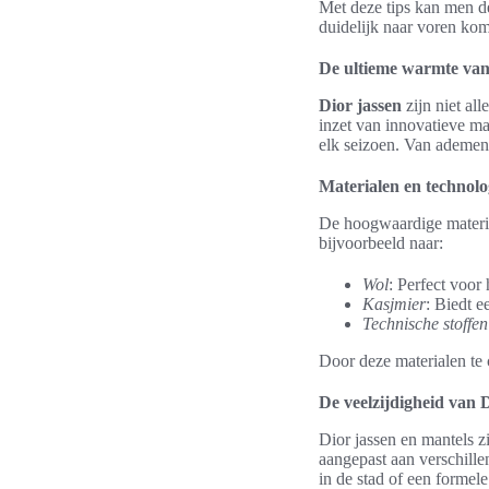
Met deze tips kan men de
duidelijk naar voren kom
De ultieme warmte van
Dior jassen
zijn niet al
inzet van innovatieve ma
elk seizoen. Van ademend
Materialen en technolo
De hoogwaardige materi
bijvoorbeeld naar:
Wol
: Perfect voor
Kasjmier
: Biedt e
Technische stoffen
Door deze materialen te
De veelzijdigheid van 
Dior jassen en mantels 
aangepast aan verschille
in de stad of een formel