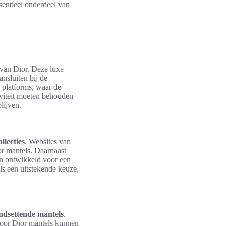
sentieel onderdeel van
van Dior. Deze luxe
ansluiten bij de
e platforms, waar de
viteit moeten behouden
lijven.
llecties
. Websites van
or mantels. Daarnaast
ijn ontwikkeld voor een
ls een uitstekende keuze,
ndsettende mantels
.
 voor Dior mantels kunnen