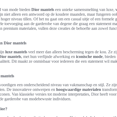
ld van mode bieden
Dior mantels
een unieke samensmelting van luxe,
jn niet alleen een antwoord op de koudere maanden, maar fungeren oo
n hoger niveau tillen. Of het nu gaat om een casual uitje of een formele
ële toevoeging aan de garderobe van degene die graag een statement ma
 premium materialen, vullen deze creaties de behoefte aan zowel functio
an Dior mantels
ijn
luxe mantels
veel meer dan alleen bescherming tegen de kou. Ze zi
Dior mantels
, met hun verfijnde afwerking en
iconische mode
, bieden
naliteit. Dit maakt ze onmisbaar voor iedereen die een statement wil m
 mantels
oordigen een onderscheidend niveau van vakmanschap en stijl. Ze zi
ieden. De innovatieve ontwerpen en
hoogwaardige materialen
transfor
onen. Van klassieke versies tot moderne interpretaties, Dior heeft voo
n de garderobe van modebewuste individuen.
ior?