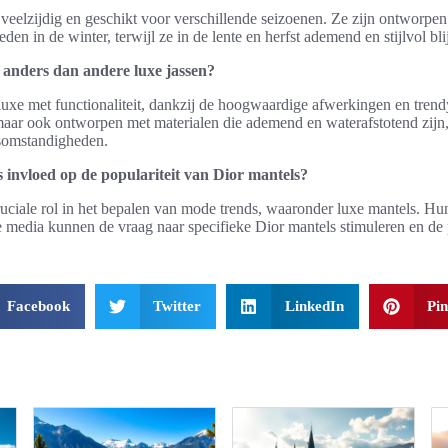
g veelzijdig en geschikt voor verschillende seizoenen. Ze zijn ontworpe
den in de winter, terwijl ze in de lente en herfst ademend en stijlvol bli
 anders dan andere luxe jassen?
luxe met functionaliteit, dankzij de hoogwaardige afwerkingen en tren
, maar ook ontworpen met materialen die ademend en waterafstotend zijn,
somstandigheden.
 invloed op de populariteit van Dior mantels?
ruciale rol in het bepalen van mode trends, waaronder luxe mantels. Hun
 media kunnen de vraag naar specifieke Dior mantels stimuleren en de 
Facebook
Twitter
LinkedIn
Pin