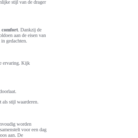
ijke stijl van de drager
n
comfort
. Dankzij de
ldoen aan de eisen van
 in gedachten.
e ervaring. Kijk
doorlaat.
als stijl waarderen.
envoudig worden
 samenstelt voor een dag
loos aan. De