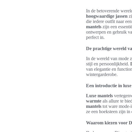
In de betoverende were
hoogwaardige jassen
zi
die iedere outfit naar ee
mantels
zijn een essenti
ontwerpen en gebruik van
perfect in.
De prachtige wereld v
In de wereld van mode z
stijl en persoonlijkheid.
van elegantie en functio
wintergarderobe.
Een introductie in luxe
Luxe mantels
vertegenw
warmte
als allure te b
mantels
tot ware mode-ic
ze een hoeksteen zijn i
Waarom kiezen voor D