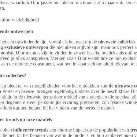
loos, waardoor Dior jassen niet alleen functioneel zijn maar ook een es
en.
ttende ontwerpen
het een opwindende tijd, vooral als het gaat om de
nieuwste collecties
tig
exclusieve ontwerpen
die niet alleen stijlvol zijn, maar ook perfect a
ooiste Dior mantels zijn te vinden in zowel fysieke boetieks als onlin
reed publiek aanspreken. Merken zoals Dior weten hoe ze hun exclusi
 aan de moderne consument, wat hen in staat stelt om altijd relevant te b
e collecties?
hap biedt tal van mogelijkheden voor het ontdekken van
de nieuwste co
t-a-Porter en Ssense, brengen regelmatig updates over de beschikbare Di
 kijkje in de nieuwste items door middel van strategieën die speciaal z
 degenen die een persoonlijke ervaring prefereren, zijn fysieke winke
kers kunnen helpen bij het vinden van de perfecte mantel.
er trends op luxe mantels
 hebben
influencer trends
een enorme impact op de populariteit van
tre
n helpen bij het bepalen van wat in de mode is, en hun aanbevelingen