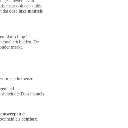
ke geschiedenis van
tuk, maar ook een stukje
t dat deze
luxe mantels
xemplarisch op het
ctionaliteit bieden. De
zonder maakt.
 voor een luxueuze
egenheid.
siviteit die Dior mantels
le ontwerpen
en
hoonheid als
comfort
.