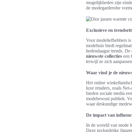
mogelijkheden zijn einde
de modegarderobe vorm
Exclusieve en trendse
Voor modeliefhebbers is 
modehuis biedt regelma
hedendaagse trends. De m
nieuwste collecties
een b
terwijl ze zich aanpassen
Waar vind je de nieuwst
Het online winkellandsc
luxe retailers, zoals Ne
bieden sociale media een
modebewust publiek. Voor
waar deskundige medewer
De impact van influenc
In de wereld van mode
Deze invloedrijke figure