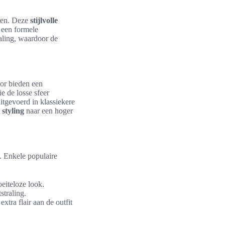
eren. Deze
stijlvolle
f een formele
raling, waardoor de
or bieden een
e de losse sfeer
tgevoerd in klassiekere
 styling
naar een hoger
. Enkele populaire
eiteloze look.
straling.
xtra flair aan de outfit