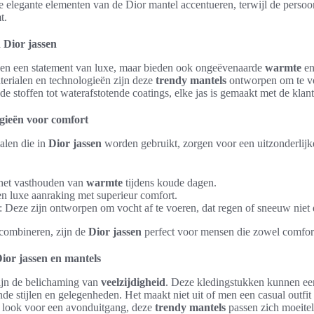
 elegante elementen van de Dior mantel accentueren, terwijl de persoonl
t.
 Dior jassen
leen een statement van luxe, maar bieden ook ongeëvenaarde
warmte
e
terialen en technologieën zijn deze
trendy mantels
ontworpen om te vo
e stoffen tot waterafstotende coatings, elke jas is gemaakt met de klant
gieën voor comfort
alen die in
Dior jassen
worden gebruikt, zorgen voor een uitzonderlijk
 het vasthouden van
warmte
tijdens koude dagen.
en luxe aanraking met superieur comfort.
: Deze zijn ontworpen om vocht af te voeren, dat regen of sneeuw niet 
 combineren, zijn de
Dior jassen
perfect voor mensen die zowel comfort 
Dior jassen en mantels
zijn de belichaming van
veelzijdigheid
. Deze kledingstukken kunnen e
nde stijlen en gelegenheden. Het maakt niet uit of men een casual outfit
e look voor een avonduitgang, deze
trendy mantels
passen zich moeite