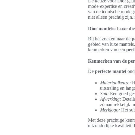
De keuze voor Dior gaat 
mode-expertise en creati
van de iconische modege
niet alleen prachtig zijn
Dior mantels: Luxe die
Bij het zoeken naar de
p
gebied van luxe mantels
kenmerken van een
perf
Kenmerken van de perf
De
perfecte mantel
onde
Materiaalkeuze:
H
uitstraling en lang
Snit:
Een goed gesn
Afwerking:
Details
zo aantrekkelijk m
Merklogo:
Het sub
Met deze prachtige kenm
uitzonderlijke kwaliteit