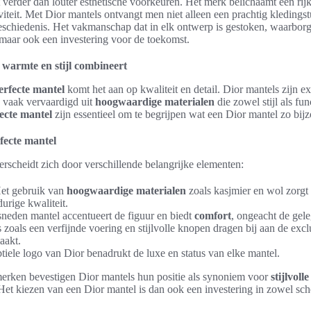
verder dan louter esthetische voorkeuren. Het merk belichaamt een rij
viteit. Met Dior mantels ontvangt men niet alleen een prachtig kledings
schiedenis. Het vakmanschap dat in elk ontwerp is gestoken, waarborg
, maar ook een investering voor de toekomst.
 warmte en stijl combineert
erfecte mantel
komt het aan op kwaliteit en detail. Dior mantels zijn e
, vaak vervaardigd uit
hoogwaardige materialen
die zowel stijl als fun
ecte mantel
zijn essentieel om te begrijpen wat een Dior mantel zo bij
ecte mantel
rscheidt zich door verschillende belangrijke elementen:
et gebruik van
hoogwaardige materialen
zoals kasjmier en wol zorgt
durige kwaliteit.
eden mantel accentueert de figuur en biedt
comfort
, ongeacht de gel
 zoals een verfijnde voering en stijlvolle knopen dragen bij aan de exclu
aakt.
tiele logo van Dior benadrukt de luxe en status van elke mantel.
erken bevestigen Dior mantels hun positie als synoniem voor
stijlvol
. Het kiezen van een Dior mantel is dan ook een investering in zowel sc