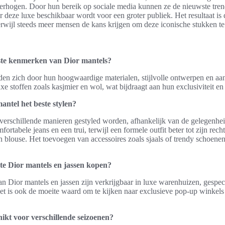
rhogen. Door hun bereik op sociale media kunnen ze de nieuwste trends 
eze luxe beschikbaar wordt voor een groter publiek. Het resultaat is 
 terwijl steeds meer mensen de kans krijgen om deze iconische stukken te
kste kenmerken van Dior mantels?
en zich door hun hoogwaardige materialen, stijlvolle ontwerpen en aan
xe stoffen zoals kasjmier en wol, wat bijdraagt aan hun exclusiviteit en
antel het beste stylen?
verschillende manieren gestyled worden, afhankelijk van de gelegenhei
rtabele jeans en een trui, terwijl een formele outfit beter tot zijn rec
en blouse. Het toevoegen van accessoires zoals sjaals of trendy schoen
te Dior mantels en jassen kopen?
an Dior mantels en jassen zijn verkrijgbaar in luxe warenhuizen, gespec
 Het is ook de moeite waard om te kijken naar exclusieve pop-up winke
hikt voor verschillende seizoenen?