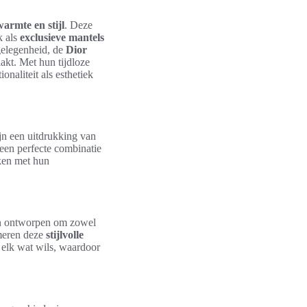
warmte en stijl
. Deze
k als
exclusieve mantels
 gelegenheid, de
Dior
akt. Met hun tijdloze
naliteit als esthetiek
jn een uitdrukking van
 een perfecte combinatie
aken met hun
jn ontworpen om zowel
meren deze
stijlvolle
r elk wat wils, waardoor