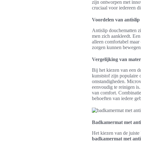
zijn ontworpen met innov
cruciaal voor iedereen d
Voordelen van antislip
Antislip douchematten zij
men zich aankleedt. Ee
alleen comfortabel maar 
zorgen kunnen bewegen, 
Vergelijking van mate
Bij het kiezen van een d
kunststof zijn populaire 
omstandigheden. Microvez
eenvoudig te reinigen is
van comfort. Combinatie
behoeften van iedere geb
Badkamermat met antisl
Het kiezen van de juiste
badkamermat met antis