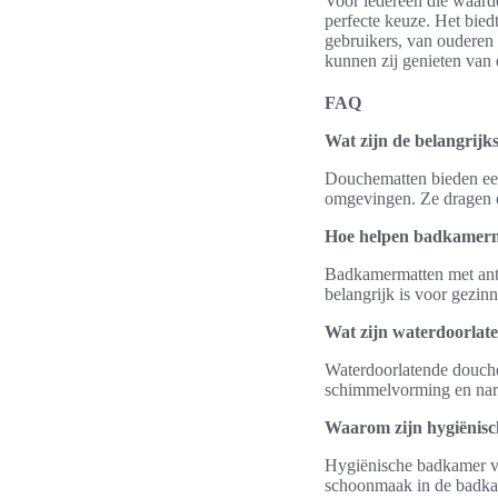
Voor iedereen die waarde
perfecte keuze. Het bied
gebruikers, van ouderen 
kunnen zij genieten van e
FAQ
Wat zijn de belangrijk
Douchematten bieden een 
omgevingen. Ze dragen o
Hoe helpen badkamermat
Badkamermatten met antis
belangrijk is voor gezin
Wat zijn waterdoorlat
Waterdoorlatende douche
schimmelvorming en nare
Waarom zijn hygiënisc
Hygiënische badkamer vl
schoonmaak in de badkam