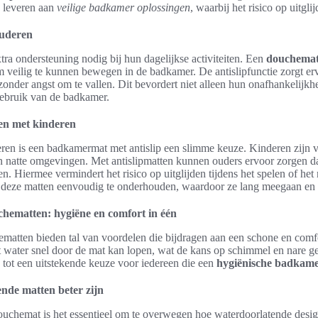
e leveren aan
veilige badkamer oplossingen
, waarbij het risico op uitgli
ouderen
a ondersteuning nodig bij hun dagelijkse activiteiten. Een
douchemat
s om veilig te kunnen bewegen in de badkamer. De antislipfunctie zorgt e
onder angst om te vallen. Dit bevordert niet alleen hun onafhankelijk
gebruik van de badkamer.
en met kinderen
ren is een badkamermat met antislip een slimme keuze. Kinderen zijn v
n natte omgevingen. Met antislipmatten kunnen ouders ervoor zorgen da
. Hiermee vermindert het risico op uitglijden tijdens het spelen of he
 deze matten eenvoudig te onderhouden, waardoor ze lang meegaan en f
hematten: hygiëne en comfort in één
matten bieden tal van voordelen die bijdragen aan een schone en com
 water snel door de mat kan lopen, wat de kans op schimmel en nare ge
 tot een uitstekende keuze voor iedereen die een
hygiënische badkame
de matten beter zijn
ouchemat is het essentieel om te overwegen hoe waterdoorlatende desig