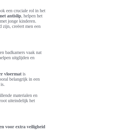
k een cruciale rol in het
t antislip
, helpen het
 met jonge kinderen.
d zijn, creëert men een
ien badkamers vaak nat
elpen uitglijden en
r vloermat
is
oral belangrijk in een
is.
illende materialen en
oot uiteindelijk het
n voor extra veiligheid