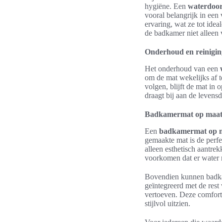
hygiëne. Een
waterdoor
vooral belangrijk in ee
ervaring, wat ze tot idea
de badkamer niet alleen v
Onderhoud en reinigin
Het onderhoud van een
om de mat wekelijks af t
volgen, blijft de mat in
draagt bij aan de levens
Badkamermat op maat: 
Een
badkamermat op 
gemaakte mat is de perfe
alleen esthetisch aantrek
voorkomen dat er water r
Bovendien kunnen badkam
geïntegreerd met de rest
vertoeven. Deze comfort
stijlvol uitzien.