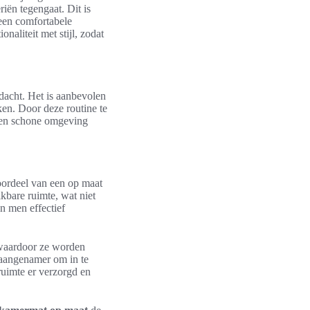
riën tegengaat. Dit is
een comfortabele
naliteit met stijl, zodat
dacht. Het is aanbevolen
en. Door deze routine te
n een schone omgeving
oordeel van een op maat
kbare ruimte, wat niet
an men effectief
 waardoor ze worden
k aangenamer om in te
ruimte er verzorgd en