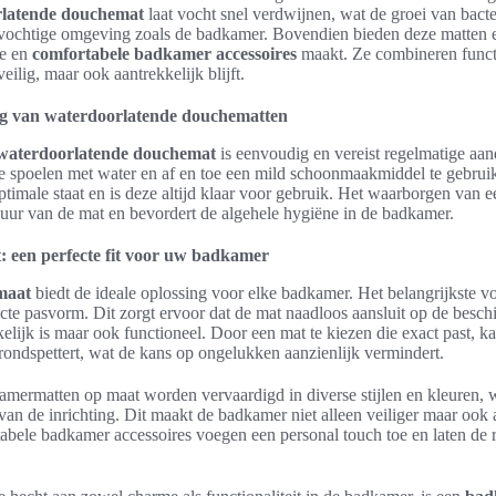
latende douchemat
laat vocht snel verdwijnen, wat de groei van bacte
n vochtige omgeving zoals de badkamer. Bovendien bieden deze matten 
le en
comfortabele badkamer accessoires
maakt. Ze combineren functio
eilig, maar ook aantrekkelijk blijft.
g van waterdoorlatende douchematten
waterdoorlatende douchemat
is eenvoudig en vereist regelmatige aan
e spoelen met water en af en toe een mild schoonmaakmiddel te gebruik
 optimale staat en is deze altijd klaar voor gebruik. Het waarborgen va
duur van de mat en bevordert de algehele hygiëne in de badkamer.
een perfecte fit voor uw badkamer
maat
biedt de ideale oplossing voor elke badkamer. Het belangrijkste v
cte pasvorm. Dit zorgt ervoor dat de mat naadloos aansluit op de beschi
kelijk is maar ook functioneel. Door een mat te kiezen die exact past, k
ondspettert, wat de kans op ongelukken aanzienlijk vermindert.
ermatten op maat worden vervaardigd in diverse stijlen en kleuren,
 van de inrichting. Dit maakt de badkamer niet alleen veiliger maar oo
abele badkamer accessoires voegen een personal touch toe en laten de 