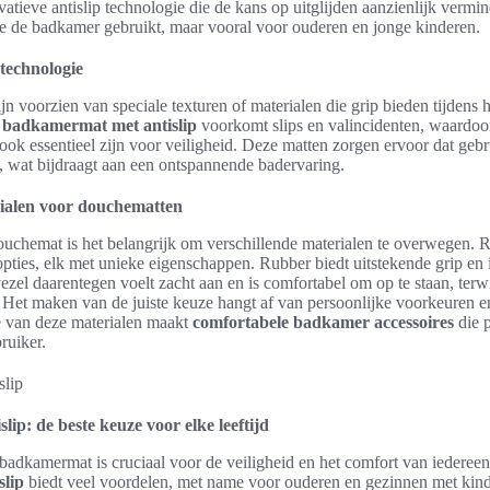
atieve antislip technologie die de kans op uitglijden aanzienlijk vermin
ie de badkamer gebruikt, maar vooral voor ouderen en jonge kinderen.
 technologie
n voorzien van speciale texturen of materialen die grip bieden tijdens 
n
badkamermat met antislip
voorkomt slips en valincidenten, waardoor
ook essentieel zijn voor veiligheid. Deze matten zorgen ervoor dat gebr
wat bijdraagt aan een ontspannende badervaring.
rialen voor douchematten
ouchemat is het belangrijk om verschillende materialen te overwegen. 
opties, elk met unieke eigenschappen. Rubber biedt uitstekende grip en i
el daarentegen voelt zacht aan en is comfortabel om op te staan, terwi
. Het maken van de juiste keuze hangt af van persoonlijke voorkeuren 
 van deze materialen maakt
comfortabele badkamer accessoires
die p
ruiker.
ip: de beste keuze voor elke leeftijd
 badkamermat is cruciaal voor de veiligheid en het comfort van iedereen
lip
biedt veel voordelen, met name voor ouderen en gezinnen met kind