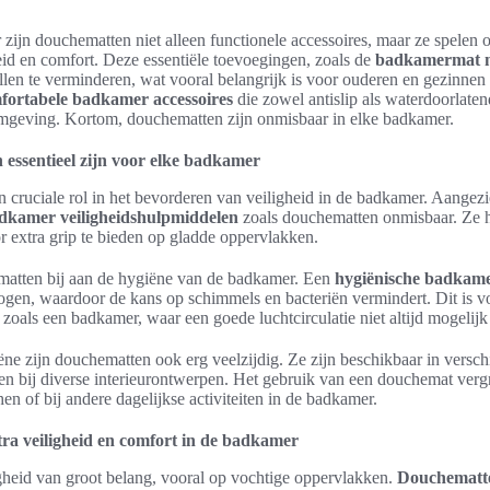
ijn douchematten niet alleen functionele accessoires, maar ze spelen oo
eid en comfort. Deze essentiële toevoegingen, zoals de
badkamermat me
vallen te verminderen, wat vooral belangrijk is voor ouderen en gezinnen
fortabele badkamer accessoires
die zowel antislip als waterdoorlaten
omgeving. Kortom, douchematten zijn onmisbaar in elke badkamer.
ssentieel zijn voor elke badkamer
 cruciale rol in het bevorderen van veiligheid in de badkamer. Aangez
dkamer veiligheidshulpmiddelen
zoals douchematten onmisbaar. Ze h
 extra grip te bieden op gladde oppervlakken.
matten bij aan de hygiëne van de badkamer. Een
hygiënische badkame
gen, waardoor de kans op schimmels en bacteriën vermindert. Dit is vo
oals een badkamer, waar een goede luchtcirculatie niet altijd mogelijk 
ëne zijn douchematten ook erg veelzijdig. Ze zijn beschikbaar in versch
sen bij diverse interieurontwerpen. Het gebruik van een douchemat vergr
en of bij andere dagelijkse activiteiten in de badkamer.
ra veiligheid en comfort in de badkamer
gheid van groot belang, vooral op vochtige oppervlakken.
Douchematte