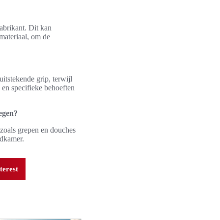
abrikant. Dit kan
 materiaal, om de
itstekende grip, terwijl
 en specifieke behoeften
wegen?
n zoals grepen en douches
adkamer.
terest