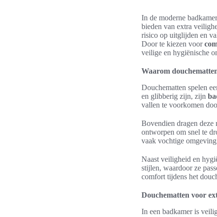
In de moderne badkamer z
bieden van extra veiligh
risico op uitglijden en 
Door te kiezen voor
com
veilige en hygiënische 
Waarom douchematten e
Douchematten spelen een
en glibberig zijn, zijn
ba
vallen te voorkomen door
Bovendien dragen deze 
ontworpen om snel te dro
vaak vochtige omgeving z
Naast veiligheid en hygi
stijlen, waardoor ze pas
comfort tijdens het douch
Douchematten voor ext
In een badkamer is veili