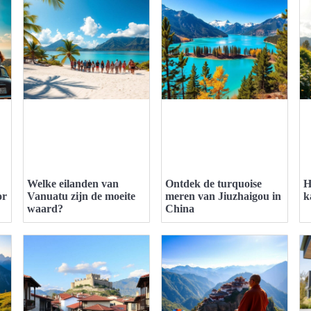
Welke eilanden van
Ontdek de turquoise
H
or
Vanuatu zijn de moeite
meren van Jiuzhaigou in
k
waard?
China