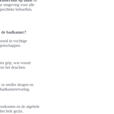
kamermat op maat
de
ige omgeving voor alle
pecifieke behoeften,
in de badkamer?
ooral in vochtige
igenschappen.
ra grip, wat vooral
ens het douchen.
 ze sneller drogen en
 badkamerervaring.
voorkomen en de algehele
et hele gezin.