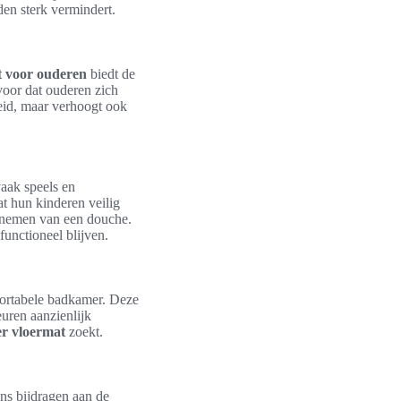
jden sterk vermindert.
 voor ouderen
biedt de
rvoor dat ouderen zich
heid, maar verhoogt ook
aak speels en
t hun kinderen veilig
t nemen van een douche.
unctioneel blijven.
fortabele badkamer. Deze
uren aanzienlijk
r vloermat
zoekt.
ns bijdragen aan de