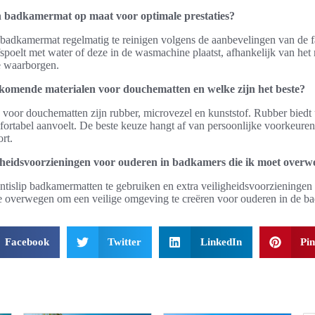
 badkamermat op maat voor optimale prestaties?
 badkamermat regelmatig te reinigen volgens de aanbevelingen van de f
spoelt met water of deze in de wasmachine plaatst, afhankelijk van het
e waarborgen.
rkomende materialen voor douchematten en welke zijn het beste?
 voor douchematten zijn rubber, microvezel en kunststof. Rubber biedt u
ortabel aanvoelt. De beste keuze hangt af van persoonlijke voorkeuren
rt.
ligheidsvoorzieningen voor ouderen in badkamers die ik moet over
 antislip badkamermatten te gebruiken en extra veiligheidsvoorzieninge
te overwegen om een veilige omgeving te creëren voor ouderen in de b
Facebook
Twitter
LinkedIn
Pin