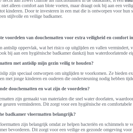
 hecht aan zowel charme als functionaliteit in de badkamer, is een
bad
t niet alleen comfort aan blote voeten, maar draagt ook bij aan een veil
tot kinderen. Door te investeren in een mat die is ontworpen voor hun s
en stijlvolle en veilige badkamer.
ste voordelen van douchematten voor extra veiligheid en comfort 
antislip oppervlak, wat het risico op uitglijden en vallen vermindert, v
ok bij aan een hygiënische badkamer dankzij hun waterdoorlatende e
ten met antislip mijn gezin veilig te houden?
lip zijn speciaal ontworpen om uitglijden te voorkomen. Ze bieden ext
nen met jonge kinderen en ouderen die ondersteuning nodig hebben tijd
ende douchematten en wat zijn de voordelen?
matten zijn gemaakt van materialen die snel water doorlaten, waardoor
 geuren verminderen. Dit zorgt voor een hygiënische en comfortabele
he badkamer vloermatten belangrijk?
oermatten zijn belangrijk omdat ze helpen bacteriën en schimmels te 
er bevorderen. Dit zorgt voor een veilige en gezonde omgeving voor h