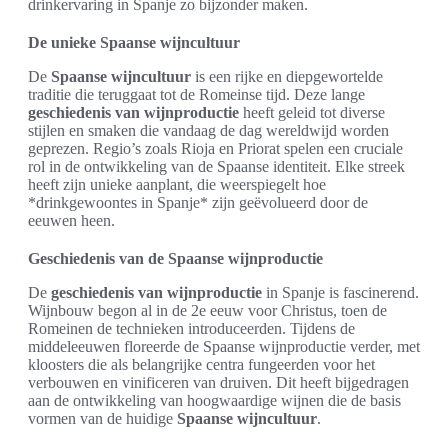
drinkervaring in Spanje zo bijzonder maken.
De unieke Spaanse wijncultuur
De
Spaanse wijncultuur
is een rijke en diepgewortelde
traditie die teruggaat tot de Romeinse tijd. Deze lange
geschiedenis van wijnproductie
heeft geleid tot diverse
stijlen en smaken die vandaag de dag wereldwijd worden
geprezen. Regio’s zoals Rioja en Priorat spelen een cruciale
rol in de ontwikkeling van de Spaanse identiteit. Elke streek
heeft zijn unieke aanplant, die weerspiegelt hoe
*drinkgewoontes in Spanje* zijn geëvolueerd door de
eeuwen heen.
Geschiedenis van de Spaanse wijnproductie
De
geschiedenis van wijnproductie
in Spanje is fascinerend.
Wijnbouw begon al in de 2e eeuw voor Christus, toen de
Romeinen de technieken introduceerden. Tijdens de
middeleeuwen floreerde de Spaanse wijnproductie verder, met
kloosters die als belangrijke centra fungeerden voor het
verbouwen en vinificeren van druiven. Dit heeft bijgedragen
aan de ontwikkeling van hoogwaardige wijnen die de basis
vormen van de huidige
Spaanse wijncultuur
.