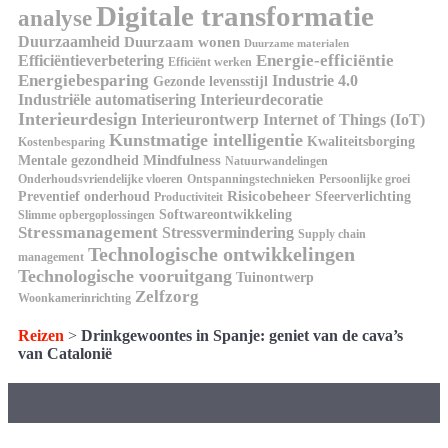
Digitale transformatie
analyse
Duurzaamheid
Duurzaam wonen
Duurzame materialen
Energie-efficiëntie
Efficiëntieverbetering
Efficiënt werken
Energiebesparing
Industrie 4.0
Gezonde levensstijl
Industriële automatisering
Interieurdecoratie
Interieurdesign
Interieurontwerp
Internet of Things (IoT)
Kunstmatige intelligentie
Kwaliteitsborging
Kostenbesparing
Mindfulness
Mentale gezondheid
Natuurwandelingen
Onderhoudsvriendelijke vloeren
Ontspanningstechnieken
Persoonlijke groei
Risicobeheer
Preventief onderhoud
Sfeerverlichting
Productiviteit
Softwareontwikkeling
Slimme opbergoplossingen
Stressmanagement
Stressvermindering
Supply chain
Technologische ontwikkelingen
management
Technologische vooruitgang
Tuinontwerp
Zelfzorg
Woonkamerinrichting
Reizen
>
Drinkgewoontes in Spanje: geniet van de cava’s
van Catalonië