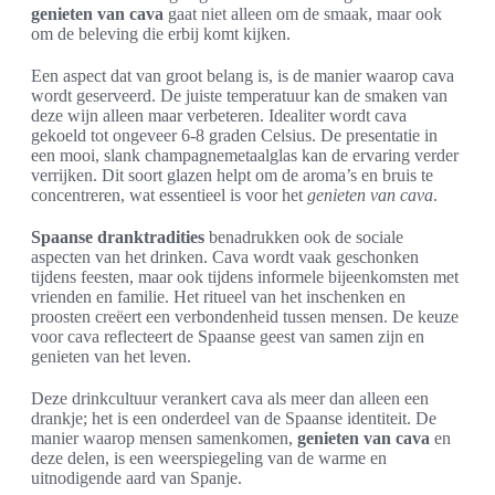
genieten van cava
gaat niet alleen om de smaak, maar ook
om de beleving die erbij komt kijken.
Een aspect dat van groot belang is, is de manier waarop cava
wordt geserveerd. De juiste temperatuur kan de smaken van
deze wijn alleen maar verbeteren. Idealiter wordt cava
gekoeld tot ongeveer 6-8 graden Celsius. De presentatie in
een mooi, slank champagnemetaalglas kan de ervaring verder
verrijken. Dit soort glazen helpt om de aroma’s en bruis te
concentreren, wat essentieel is voor het
genieten van cava
.
Spaanse dranktradities
benadrukken ook de sociale
aspecten van het drinken. Cava wordt vaak geschonken
tijdens feesten, maar ook tijdens informele bijeenkomsten met
vrienden en familie. Het ritueel van het inschenken en
proosten creëert een verbondenheid tussen mensen. De keuze
voor cava reflecteert de Spaanse geest van samen zijn en
genieten van het leven.
Deze drinkcultuur verankert cava als meer dan alleen een
drankje; het is een onderdeel van de Spaanse identiteit. De
manier waarop mensen samenkomen,
genieten van cava
en
deze delen, is een weerspiegeling van de warme en
uitnodigende aard van Spanje.