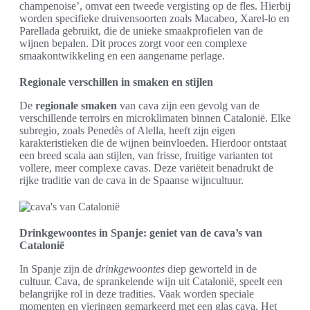
champenoise’, omvat een tweede vergisting op de fles. Hierbij
worden specifieke druivensoorten zoals Macabeo, Xarel-lo en
Parellada gebruikt, die de unieke smaakprofielen van de
wijnen bepalen. Dit proces zorgt voor een complexe
smaakontwikkeling en een aangename perlage.
Regionale verschillen in smaken en stijlen
De
regionale smaken
van cava zijn een gevolg van de
verschillende terroirs en microklimaten binnen Catalonië. Elke
subregio, zoals Penedès of Alella, heeft zijn eigen
karakteristieken die de wijnen beïnvloeden. Hierdoor ontstaat
een breed scala aan stijlen, van frisse, fruitige varianten tot
vollere, meer complexe cavas. Deze variëteit benadrukt de
rijke traditie van de cava in de Spaanse wijncultuur.
Drinkgewoontes in Spanje: geniet van de cava’s van
Catalonië
In Spanje zijn de
drinkgewoontes
diep geworteld in de
cultuur. Cava, de sprankelende wijn uit Catalonië, speelt een
belangrijke rol in deze tradities. Vaak worden speciale
momenten en vieringen gemarkeerd met een glas cava. Het