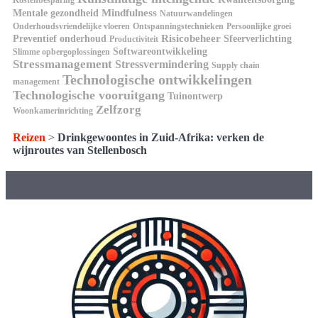
Kostenbesparing
Mindfulness
Mentale gezondheid
Natuurwandelingen
Onderhoudsvriendelijke vloeren
Ontspanningstechnieken
Persoonlijke groei
Risicobeheer
Preventief onderhoud
Sfeerverlichting
Productiviteit
Softwareontwikkeling
Slimme opbergoplossingen
Stressmanagement
Stressvermindering
Supply chain
Technologische ontwikkelingen
management
Technologische vooruitgang
Tuinontwerp
Zelfzorg
Woonkamerinrichting
Reizen
>
Drinkgewoontes in Zuid-Afrika: verken de
wijnroutes van Stellenbosch