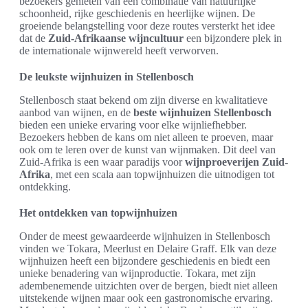
bezoekers genieten van een combinatie van natuurlijke
schoonheid, rijke geschiedenis en heerlijke wijnen. De
groeiende belangstelling voor deze routes versterkt het idee
dat de
Zuid-Afrikaanse wijncultuur
een bijzondere plek in
de internationale wijnwereld heeft verworven.
De leukste wijnhuizen in Stellenbosch
Stellenbosch staat bekend om zijn diverse en kwalitatieve
aanbod van wijnen, en de
beste wijnhuizen Stellenbosch
bieden een unieke ervaring voor elke wijnliefhebber.
Bezoekers hebben de kans om niet alleen te proeven, maar
ook om te leren over de kunst van wijnmaken. Dit deel van
Zuid-Afrika is een waar paradijs voor
wijnproeverijen Zuid-
Afrika
, met een scala aan topwijnhuizen die uitnodigen tot
ontdekking.
Het ontdekken van topwijnhuizen
Onder de meest gewaardeerde wijnhuizen in Stellenbosch
vinden we Tokara, Meerlust en Delaire Graff. Elk van deze
wijnhuizen heeft een bijzondere geschiedenis en biedt een
unieke benadering van wijnproductie. Tokara, met zijn
adembenemende uitzichten over de bergen, biedt niet alleen
uitstekende wijnen maar ook een gastronomische ervaring.