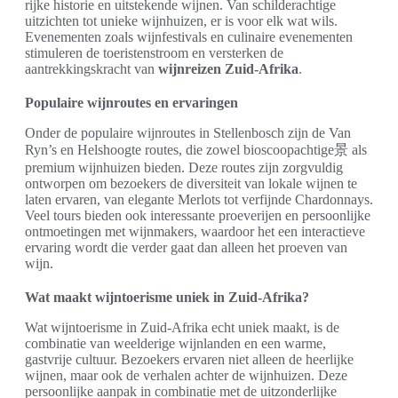
rijke historie en uitstekende wijnen. Van schilderachtige
uitzichten tot unieke wijnhuizen, er is voor elk wat wils.
Evenementen zoals wijnfestivals en culinaire evenementen
stimuleren de toeristenstroom en versterken de
aantrekkingskracht van
wijnreizen Zuid-Afrika
.
Populaire wijnroutes en ervaringen
Onder de populaire wijnroutes in Stellenbosch zijn de Van
Ryn’s en Helshoogte routes, die zowel bioscoopachtige景 als
premium wijnhuizen bieden. Deze routes zijn zorgvuldig
ontworpen om bezoekers de diversiteit van lokale wijnen te
laten ervaren, van elegante Merlots tot verfijnde Chardonnays.
Veel tours bieden ook interessante proeverijen en persoonlijke
ontmoetingen met wijnmakers, waardoor het een interactieve
ervaring wordt die verder gaat dan alleen het proeven van
wijn.
Wat maakt wijntoerisme uniek in Zuid-Afrika?
Wat wijntoerisme in Zuid-Afrika echt uniek maakt, is de
combinatie van weelderige wijnlanden en een warme,
gastvrije cultuur. Bezoekers ervaren niet alleen de heerlijke
wijnen, maar ook de verhalen achter de wijnhuizen. Deze
persoonlijke aanpak in combinatie met de uitzonderlijke