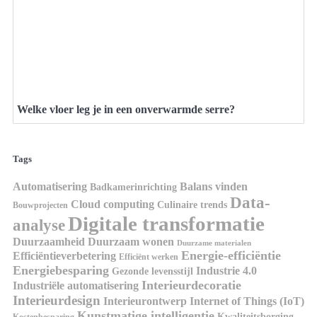
Welke vloer leg je in een onverwarmde serre?
Tags
Automatisering
Balans vinden
Badkamerinrichting
Data-
Cloud computing
Culinaire trends
Bouwprojecten
Digitale transformatie
analyse
Duurzaamheid
Duurzaam wonen
Duurzame materialen
Energie-efficiëntie
Efficiëntieverbetering
Efficiënt werken
Energiebesparing
Industrie 4.0
Gezonde levensstijl
Interieurdecoratie
Industriële automatisering
Interieurdesign
Interieurontwerp
Internet of Things (IoT)
Kunstmatige intelligentie
Kwaliteitsborging