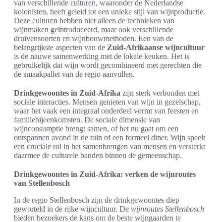
van verschillende culturen, waaronder de Nederlandse
kolonisten, heeft geleid tot een unieke stijl van wijnproductie.
Deze culturen hebben niet alleen de technieken van
wijnmaken geïntroduceerd, maar ook verschillende
druivensoorten en wijnbouwmethoden. Een van de
belangrijkste aspecten van de
Zuid-Afrikaanse wijncultuur
is de nauwe samenwerking met de lokale keuken. Het is
gebruikelijk dat wijn wordt gecombineerd met gerechten die
de smaakpallet van de regio aanvullen.
Drinkgewoontes in Zuid-Afrika
zijn sterk verbonden met
sociale interacties. Mensen genieten van wijn in gezelschap,
waar het vaak een integraal onderdeel vormt van feesten en
familiebijeenkomsten. De sociale dimensie van
wijnconsumptie brengt samen, of het nu gaat om een
ontspannen avond in de tuin of een formeel diner. Wijn speelt
een cruciale rol in het samenbrengen van mensen en versterkt
daarmee de culturele banden binnen de gemeenschap.
Drinkgewoontes in Zuid-Afrika: verken de wijnroutes
van Stellenbosch
In de regio Stellenbosch zijn de drinkgewoontes diep
geworteld in de rijke wijncultuur. De
wijnroutes Stellenbosch
bieden bezoekers de kans om de beste wijngaarden te