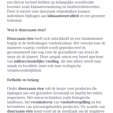
een directe invloed hebben op belangrijke wereldwijde
kwesties zoals klimaatverandering en biodiversiteitsverlies.
Door te kiezen voor duurzame eetpraktijken kunnen
individuen bijdragen aan
klimaatneutraliteit
en een groenere
toekomst.
Wat is duurzaam eten?
Duurzaam eten
heeft zich ontwikkeld tot een fundamenteel
begrip in de hedendaagse voedselcultuur. Het verwijst naar de
manieren waarop voedsel wordt geproduceerd en
geconsumeerd met oog voor de gezondheid van zowel de
mens als de planeet. Deze aanpak omvat een breed spectrum
van
milieuvriendelijke voeding
, die niet alleen streeft naar
smaak en kwaliteit, maar ook naar ecologische
verantwoordelijkheid.
Definitie en belang
Onder
duurzaam eten
valt de keuze voor producten die
bijdragen aan een gezondere levensstijl en daarbij het milieu
respecteren. Het omvat technieken zoals biologische
landbouw, het
verminderen
van
voedselverspilling
en het
bevorderen van seizoensgebonden producten. De waarde van
duurzaam eten
komt voort uit de noodzaak om de negatieve