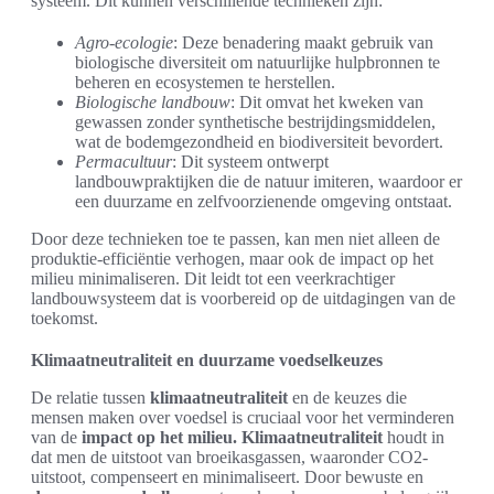
systeem. Dit kunnen verschillende technieken zijn:
Agro-ecologie
: Deze benadering maakt gebruik van
biologische diversiteit om natuurlijke hulpbronnen te
beheren en ecosystemen te herstellen.
Biologische landbouw
: Dit omvat het kweken van
gewassen zonder synthetische bestrijdingsmiddelen,
wat de bodemgezondheid en biodiversiteit bevordert.
Permacultuur
: Dit systeem ontwerpt
landbouwpraktijken die de natuur imiteren, waardoor er
een duurzame en zelfvoorzienende omgeving ontstaat.
Door deze technieken toe te passen, kan men niet alleen de
produktie-efficiëntie verhogen, maar ook de impact op het
milieu minimaliseren. Dit leidt tot een veerkrachtiger
landbouwsysteem dat is voorbereid op de uitdagingen van de
toekomst.
Klimaatneutraliteit en duurzame voedselkeuzes
De relatie tussen
klimaatneutraliteit
en de keuzes die
mensen maken over voedsel is cruciaal voor het verminderen
van de
impact op het milieu.
Klimaatneutraliteit
houdt in
dat men de uitstoot van broeikasgassen, waaronder CO2-
uitstoot, compenseert en minimaliseert. Door bewuste en