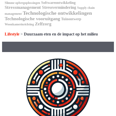
Softwareontwikkeling
Slimme opbergoplossingen
Stressmanagement
Stressvermindering
Supply chain
Technologische ontwikkelingen
management
Technologische vooruitgang
Tuinontwerp
Zelfzorg
Woonkamerinrichting
Lifestyle
>
Duurzaam eten en de impact op het milieu