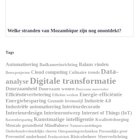
Welke stranden van Mozambique zijn nog onontdekt?
Tags
Automatisering
Balans vinden
Badkamerinrichting
Data-
Cloud computing
Culinaire trends
Bouwprojecten
Digitale transformatie
analyse
Duurzaamheid
Duurzaam wonen
Duurzame materialen
Energie-efficiëntie
Efficiëntieverbetering
Efficiënt werken
Energiebesparing
Industrie 4.0
Gezonde levensstijl
Industriële automatisering
Interieurdecoratie
Interieurdesign
Interieurontwerp
Internet of Things (IoT)
Kunstmatige intelligentie
Kwaliteitsborging
Kostenbesparing
Mindfulness
Mentale gezondheid
Natuurwandelingen
Onderhoudsvriendelijke vloeren
Ontspanningstechnieken
Persoonlijke groei
Risicobeheer
Preventief onderhoud
Sfeerverlichting
Productiviteit