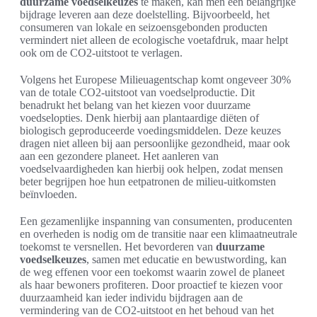
duurzame voedselkeuzes
te maken, kan men een belangrijke
bijdrage leveren aan deze doelstelling. Bijvoorbeeld, het
consumeren van lokale en seizoensgebonden producten
vermindert niet alleen de ecologische voetafdruk, maar helpt
ook om de CO2-uitstoot te verlagen.
Volgens het Europese Milieuagentschap komt ongeveer 30%
van de totale CO2-uitstoot van voedselproductie. Dit
benadrukt het belang van het kiezen voor duurzame
voedselopties. Denk hierbij aan plantaardige diëten of
biologisch geproduceerde voedingsmiddelen. Deze keuzes
dragen niet alleen bij aan persoonlijke gezondheid, maar ook
aan een gezondere planeet. Het aanleren van
voedselvaardigheden kan hierbij ook helpen, zodat mensen
beter begrijpen hoe hun eetpatronen de milieu-uitkomsten
beïnvloeden.
Een gezamenlijke inspanning van consumenten, producenten
en overheden is nodig om de transitie naar een klimaatneutrale
toekomst te versnellen. Het bevorderen van
duurzame
voedselkeuzes
, samen met educatie en bewustwording, kan
de weg effenen voor een toekomst waarin zowel de planeet
als haar bewoners profiteren. Door proactief te kiezen voor
duurzaamheid kan ieder individu bijdragen aan de
vermindering van de CO2-uitstoot en het behoud van het