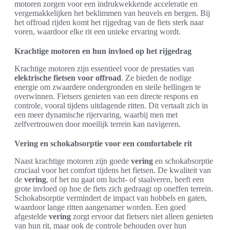
motoren zorgen voor een indrukwekkende acceleratie en
vergemakkelijken het beklimmen van heuvels en bergen. Bij
het offroad rijden komt het rijgedrag van de fiets sterk naar
voren, waardoor elke rit een unieke ervaring wordt.
Krachtige motoren en hun invloed op het rijgedrag
Krachtige motoren zijn essentieel voor de prestaties van
elektrische fietsen voor offroad
. Ze bieden de nodige
energie om zwaardere ondergronden en steile hellingen te
overwinnen. Fietsers genieten van een directe respons en
controle, vooral tijdens uitdagende ritten. Dit vertaalt zich in
een meer dynamische rijervaring, waarbij men met
zelfvertrouwen door moeilijk terrein kan navigeren.
Vering en schokabsorptie voor een comfortabele rit
Naast krachtige motoren zijn goede
vering
en schokabsorptie
cruciaal voor het comfort tijdens het fietsen. De kwaliteit van
de
vering
, of het nu gaat om lucht- of staalveren, heeft een
grote invloed op hoe de fiets zich gedraagt op oneffen terrein.
Schokabsorptie vermindert de impact van hobbels en gaten,
waardoor lange ritten aangenamer worden. Een goed
afgestelde
vering
zorgt ervoor dat fietsers niet alleen genieten
van hun rit, maar ook de controle behouden over hun