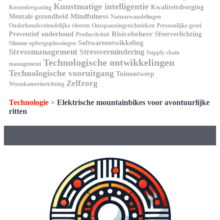
Kunstmatige intelligentie
Kwaliteitsborging
Kostenbesparing
Mindfulness
Mentale gezondheid
Natuurwandelingen
Onderhoudsvriendelijke vloeren
Ontspanningstechnieken
Persoonlijke groei
Risicobeheer
Preventief onderhoud
Sfeerverlichting
Productiviteit
Softwareontwikkeling
Slimme opbergoplossingen
Stressmanagement
Stressvermindering
Supply chain
Technologische ontwikkelingen
management
Technologische vooruitgang
Tuinontwerp
Zelfzorg
Woonkamerinrichting
Technologie
>
Elektrische mountainbikes voor avontuurlijke
ritten