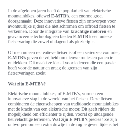
In de afgelopen jaren heeft de populariteit van elektrische
mountainbikes, oftewel
E-MTB’s
, een enorme groei
doorgemaakt. Deze innovatieve fietsen zijn ontworpen voor
avontuurlijke rijders die niet schromen om offroad fietsen te
verkennen. Door de integratie van
krachtige motoren
en
geavanceerde technologieën bieden
E-MTB’s
een unieke
fietservaring die zowel uitdagend als plezierig is.
Of men nu een recreatieve fietser is of een serieuze avonturier,
E-MTB’s
geven de vrijheid om nieuwe routes en paden te
ontdekken. Dit maakt ze ideaal voor iedereen die een passie
heeft voor de natuur en graag de grenzen van zijn
fietservaringen zoekt.
Wat zijn E-MTB’s?
Elektrische mountainbikes, of E-MTB’s, vormen een
innovatieve stap in de wereld van het fietsen. Deze fietsen
combineren de eigenschappen van traditionele mountainbikes
met de kracht van een elektrische motor. Dit geeft rijders de
mogelijkheid om efficiënter te rijden, vooral op uitdagende
heuvelachtige terreinen.
Wat zijn E-MTB’s
precies? Ze zijn
ontworpen om een extra duwtje in de rug te geven tijdens het