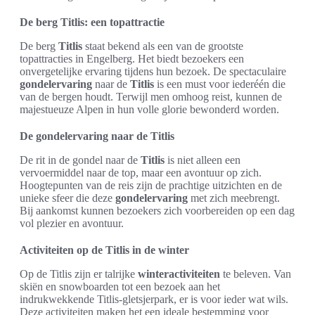
De berg Titlis: een topattractie
De berg
Titlis
staat bekend als een van de grootste
topattracties in Engelberg. Het biedt bezoekers een
onvergetelijke ervaring tijdens hun bezoek. De spectaculaire
gondelervaring
naar de
Titlis
is een must voor iederéén die
van de bergen houdt. Terwijl men omhoog reist, kunnen de
majestueuze Alpen in hun volle glorie bewonderd worden.
De gondelervaring naar de Titlis
De rit in de gondel naar de
Titlis
is niet alleen een
vervoermiddel naar de top, maar een avontuur op zich.
Hoogtepunten van de reis zijn de prachtige uitzichten en de
unieke sfeer die deze
gondelervaring
met zich meebrengt.
Bij aankomst kunnen bezoekers zich voorbereiden op een dag
vol plezier en avontuur.
Activiteiten op de Titlis in de winter
Op de Titlis zijn er talrijke
winteractiviteiten
te beleven. Van
skiën en snowboarden tot een bezoek aan het
indrukwekkende Titlis-gletsjerpark, er is voor ieder wat wils.
Deze activiteiten maken het een ideale bestemming voor