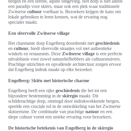
bergen en een serene, alpine omgeving. Het dorp is niet alleen
een paradijs voor skiërs, maar ook een plek waar traditionele
Zwitserse
cultuur
voelbaar is. Bezoekers krijgen de kans om
lokale gebruiken te leren kennen, wat de ervaring nog
specialer maakt.
Een sfeervolle Zwitserse village
Het charmante dorp Engelberg doordrenkt met
geschiedenis
en
cultuur
, biedt sfeervolle straatjes vol met authentieke
winkels en restaurants. Deze
Zwitserse village
is een perfecte
uitvalsbasis voor zowel natuurliefhebbers als cultuursnuivers.
Prachtige uitzichten en opvallende architectuur zorgen ervoor
dat Engelberg indruk maakt op elke bezoeker.
Engelberg: Skiën met historische charme
Engelberg heeft een rijke
geschiedenis
die het tot een
bijzondere bestemming in de
skiregio
maakt. Dit
schilderachtige dorp, omringd door indrukwekkende bergen,
speelde een cruciale rol in de ontwikkeling van het Zwitserse
skitoerisme. De combinatie van prachtige
natuur
en een
diepe cultuur vormt een unieke ervaring voor bezoekers.
De historische betekenis van Engelberg in de skiregio