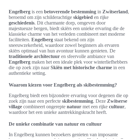
Engelberg
is een
betoverende bestemming
in
Zwitserland
,
beroemd om zijn schilderachtige
skigebied
en rijke
geschiedenis
. Dit charmante dorp, omgeven door
majestueuze bergen, biedt skiërs een unieke ervaring die de
klassieke charme van het verleden combineert met moderne
faciliteiten.
Engelberg
staat bekend om zijn
sneeuwzekerheid, waardoor zowel beginners als ervaren
skiërs optimaal van hun avontuur kunnen genieten. De
traditionele architectuur
en sfeervolle ambiance van
Engelberg
maken het een ideale plek voor winterliefhebbers
die op zoek zijn naar
Skiën met historische charme
in een
authentieke setting.
Waarom kiezen voor Engelberg als skibestemming?
Engelberg biedt een bijzondere ervaring voor degenen die op
zoek zijn naar een perfecte
skibestemming
. Deze
Zwitserse
village
combineert ongerepte
natuur
met een rijke
cultuur
,
waardoor het een unieke aantrekkingskracht heeft.
De unieke combinatie van natuur en cultuur
In Engelberg kunnen bezoekers genieten van imposante