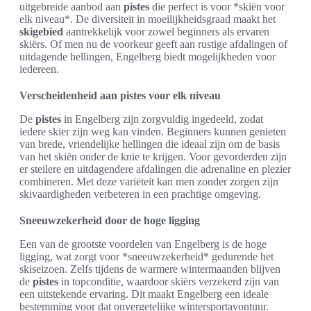
uitgebreide aanbod aan
pistes
die perfect is voor *skiën voor
elk niveau*. De diversiteit in moeilijkheidsgraad maakt het
skigebied
aantrekkelijk voor zowel beginners als ervaren
skiërs. Of men nu de voorkeur geeft aan rustige afdalingen of
uitdagende hellingen, Engelberg biedt mogelijkheden voor
iedereen.
Verscheidenheid aan pistes voor elk niveau
De
pistes
in Engelberg zijn zorgvuldig ingedeeld, zodat
iedere skier zijn weg kan vinden. Beginners kunnen genieten
van brede, vriendelijke hellingen die ideaal zijn om de basis
van het skiën onder de knie te krijgen. Voor gevorderden zijn
er steilere en uitdagendere afdalingen die adrenaline en plezier
combineren. Met deze variëteit kan men zonder zorgen zijn
skivaardigheden verbeteren in een prachtige omgeving.
Sneeuwzekerheid door de hoge ligging
Een van de grootste voordelen van Engelberg is de hoge
ligging, wat zorgt voor *sneeuwzekerheid* gedurende het
skiseizoen. Zelfs tijdens de warmere wintermaanden blijven
de
pistes
in topconditie, waardoor skiërs verzekerd zijn van
een uitstekende ervaring. Dit maakt Engelberg een ideale
bestemming voor dat onvergetelijke wintersportavontuur.