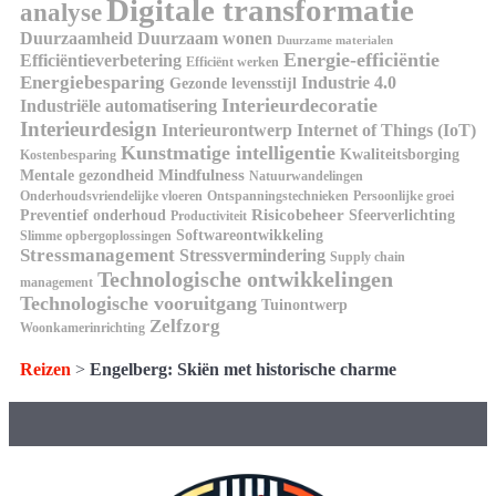
Digitale transformatie
analyse
Duurzaamheid
Duurzaam wonen
Duurzame materialen
Energie-efficiëntie
Efficiëntieverbetering
Efficiënt werken
Energiebesparing
Industrie 4.0
Gezonde levensstijl
Interieurdecoratie
Industriële automatisering
Interieurdesign
Interieurontwerp
Internet of Things (IoT)
Kunstmatige intelligentie
Kwaliteitsborging
Kostenbesparing
Mindfulness
Mentale gezondheid
Natuurwandelingen
Onderhoudsvriendelijke vloeren
Ontspanningstechnieken
Persoonlijke groei
Risicobeheer
Preventief onderhoud
Sfeerverlichting
Productiviteit
Softwareontwikkeling
Slimme opbergoplossingen
Stressmanagement
Stressvermindering
Supply chain
Technologische ontwikkelingen
management
Technologische vooruitgang
Tuinontwerp
Zelfzorg
Woonkamerinrichting
Reizen
>
Engelberg: Skiën met historische charme