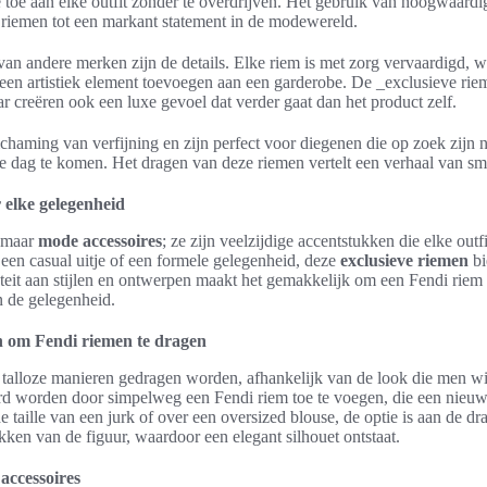
 toe aan elke outfit zonder te overdrijven. Het gebruik van hoogwaardi
iemen tot een markant statement in de modewereld.
an andere merken zijn de details. Elke riem is met zorg vervaardigd, w
 een artistiek element toevoegen aan een garderobe. De _exclusieve rie
aar creëren ook een luxe gevoel dat verder gaat dan het product zelf.
ichaming van verfijning en zijn perfect voor diegenen die op zoek zijn
 de dag te komen. Het dragen van deze riemen vertelt een verhaal van s
 elke gelegenheid
zomaar
mode accessoires
; ze zijn veelzijdige accentstukken die elke out
m een casual uitje of een formele gelegenheid, deze
exclusieve riemen
bi
ëteit aan stijlen en ontwerpen maakt het gemakkelijk om een Fendi riem t
n de gelegenheid.
n om Fendi riemen te dragen
talloze manieren gedragen worden, afhankelijk van de look die men wil
erd worden door simpelweg een Fendi riem toe te voegen, die een nieu
 taille van een jurk of over een oversized blouse, de optie is aan de dr
kken van de figuur, waardoor een elegant silhouet ontstaat.
accessoires