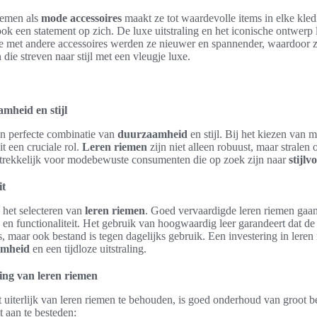
iemen als
mode accessoires
maakt ze tot waardevolle items in elke kledi
ook een statement op zich. De luxe uitstraling en het iconische ontwe
ie met andere accessoires werden ze nieuwer en spannender, waardoor ze
ie streven naar stijl met een vleugje luxe.
mheid en stijl
n perfecte combinatie van
duurzaamheid
en stijl. Bij het kiezen van 
it een cruciale rol.
Leren riemen
zijn niet alleen robuust, maar stralen 
trekkelijk voor modebewuste consumenten die op zoek zijn naar
stijlv
it
ij het selecteren van
leren riemen
. Goed vervaardigde leren riemen gaa
 en functionaliteit. Het gebruik van hoogwaardig leer garandeert dat de 
, maar ook bestand is tegen dagelijks gebruik. Een investering in leren 
amheid
en een tijdloze uitstraling.
ng van leren riemen
uiterlijk van leren riemen te behouden, is goed onderhoud van groot be
 aan te besteden: