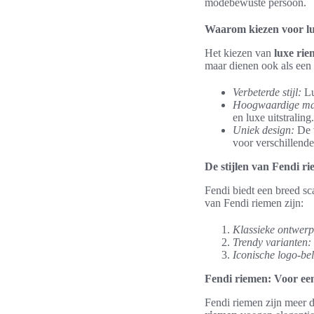
modebewuste persoon.
Waarom kiezen voor l
Het kiezen van
luxe ri
maar dienen ook als een 
Verbeterde stijl:
Lu
Hoogwaardige mat
en luxe uitstraling.
Uniek design:
De v
voor verschillend
De stijlen van Fendi r
Fendi biedt een breed sc
van Fendi riemen zijn:
Klassieke ontwerp
Trendy varianten:
Iconische logo-belt
Fendi riemen: Voor een
Fendi riemen zijn meer d