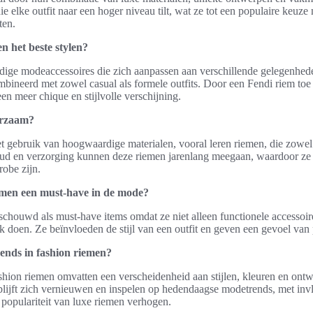
ie elke outfit naar een hoger niveau tilt, wat ze tot een populaire keuz
en.
n het beste stylen?
ijdige modeaccessoires die zich aanpassen aan verschillende gelegenhe
ineerd met zowel casual als formele outfits. Door een Fendi riem toe 
en meer chique en stijlvolle verschijning.
urzaam?
het gebruik van hoogwaardige materialen, vooral leren riemen, die zowel 
ud en verzorging kunnen deze riemen jarenlang meegaan, waardoor ze
robe zijn.
men een must-have in de mode?
chouwd als must-have items omdat ze niet alleen functionele accessoir
 doen. Ze beïnvloeden de stijl van een outfit en geven een gevoel van p
rends in fashion riemen?
shion riemen omvatten een verscheidenheid aan stijlen, kleuren en ont
blijft zich vernieuwen en inspelen op hedendaagse modetrends, met inv
populariteit van luxe riemen verhogen.