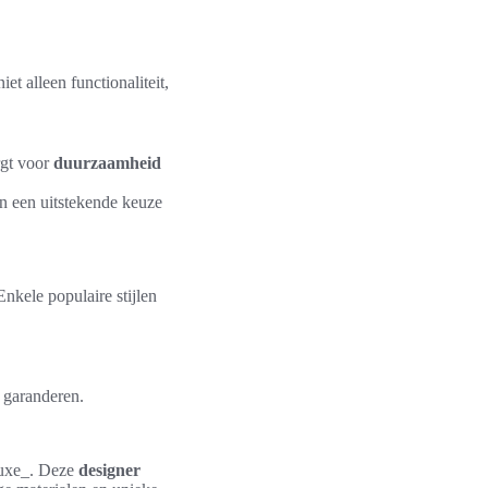
t alleen functionaliteit,
rgt voor
duurzaamheid
en een uitstekende keuze
nkele populaire stijlen
 garanderen.
 luxe_. Deze
designer