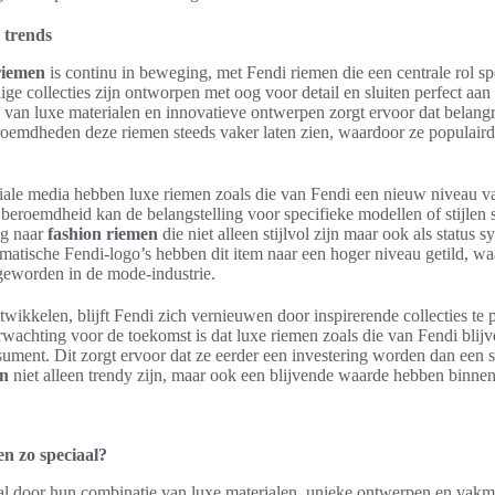
 trends
riemen
is continu in beweging, met Fendi riemen die een centrale rol sp
ge collecties zijn ontworpen met oog voor detail en sluiten perfect aan
 van luxe materialen en innovatieve ontwerpen zorgt ervoor dat belang
eroemdheden deze riemen steeds vaker laten zien, waardoor ze populair
ale media hebben luxe riemen zoals die van Fendi een nieuw niveau va
beroemdheid kan de belangstelling voor specifieke modellen of stijlen s
ag naar
fashion riemen
die niet alleen stijlvol zijn maar ook als status
matische Fendi-logo’s hebben dit item naar een hoger niveau getild, wa
geworden in de mode-industrie.
twikkelen, blijft Fendi zich vernieuwen door inspirerende collecties te 
wachting voor de toekomst is dat luxe riemen zoals die van Fendi blijv
ument. Dit zorgt ervoor dat ze eerder een investering worden dan een 
en
niet alleen trendy zijn, maar ook een blijvende waarde hebben binn
n zo speciaal?
aal door hun combinatie van luxe materialen, unieke ontwerpen en vak