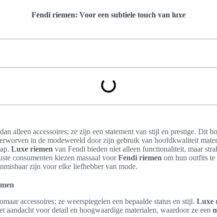
Fendi riemen: Voor een subtiele touch van luxe
dan alleen accessoires; ze zijn een statement van stijl en prestige. Di
verworven in de modewereld door zijn gebruik van hoofdkwaliteit mater
hap.
Luxe riemen
van Fendi bieden niet alleen functionaliteit, maar str
uste consumenten kiezen massaal voor
Fendi riemen
om hun outfits te
nmisbaar zijn voor elke liefhebber van mode.
iemen
zomaar accessoires; ze weerspiegelen een bepaalde status en stijl.
Luxe 
et aandacht voor detail en hoogwaardige materialen, waardoor ze een
m