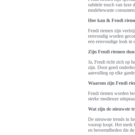
subtiele touch van luxe d
modebewuste consument
Hoe kan ik Fendi rieme
Fendi riemen zijn veelz
eenvoudig worden gecomb
een eenvoudige look in e
Zijn Fendi riemen du
Ja, Fendi richt zich op 
zijn. Door goed onderho
aanvulling op elke garde
Waarom zijn Fendi rie
Fendi riemen worden bes
sterke modieuze uitspraak
Wat zijn de nieuwste t
De nieuwste trends in fa
voorop loopt. Het merk 
en beroemdheden die de 