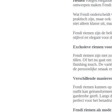
riemen
voegen elegantie
ontwerpen maken Fendi r
Wat Fendi onderscheidt v
praktisch zijn, maar ook
niet alleen klasse uit, m
Fendi riemen zijn de bel
stijlvol en elegant voor
Exclusieve riemen voor
Fendi riemen zijn niet 
tillen. Of het nu gaat o
finishing touch. De vari
de persoonlijke smaak e
Verschillende maniere
Fendi riemen kunnen op 
outfit kan getransforme
garderobe geeft. Langs de
perfect voor het benadru
Fendi riemen als mode 