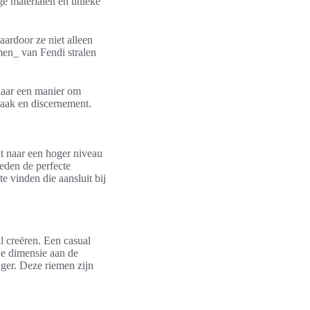
ge materialen en unieke
aardoor ze niet alleen
men_ van Fendi stralen
 naar een manier om
maak en discernement.
fit naar een hoger niveau
eden de perfecte
e vinden die aansluit bij
 creëren. Een casual
we dimensie aan de
ager. Deze riemen zijn