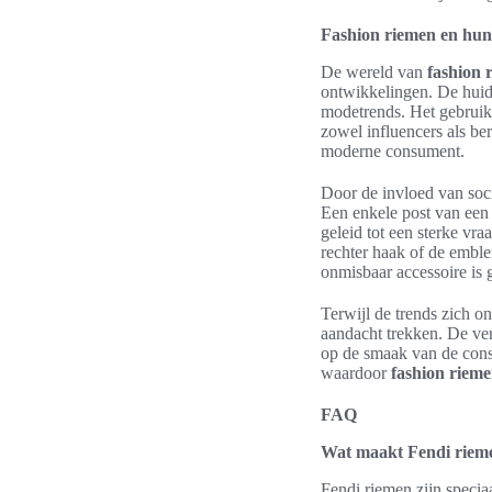
Fashion riemen en hun
De wereld van
fashion 
ontwikkelingen. De huidi
modetrends. Het gebruik
zowel influencers als b
moderne consument.
Door de invloed van soci
Een enkele post van een 
geleid tot een sterke vra
rechter haak of de emble
onmisbaar accessoire is 
Terwijl de trends zich on
aandacht trekken. De ver
op de smaak van de cons
waardoor
fashion riem
FAQ
Wat maakt Fendi rieme
Fendi riemen zijn speci