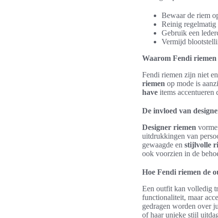
Bewaar de riem op
Reinig regelmatig 
Gebruik een lederc
Vermijd blootstell
Waarom Fendi riemen 
Fendi riemen zijn niet e
riemen
op mode is aanzi
have
items accentueren de
De invloed van design
Designer riemen
vormen
uitdrukkingen van persoo
gewaagde en
stijlvolle 
ook voorzien in de beh
Hoe Fendi riemen de o
Een outfit kan volledig 
functionaliteit, maar ac
gedragen worden over jur
of haar unieke stijl uitd