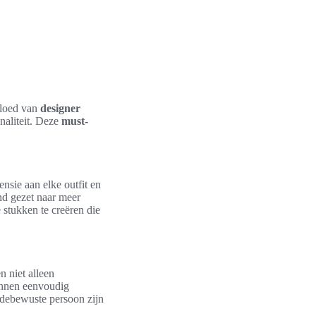
vloed van
designer
naliteit. Deze
must-
sie aan elke outfit en
nd gezet naar meer
 stukken te creëren die
 niet alleen
kunnen eenvoudig
odebewuste persoon zijn