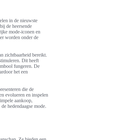
elen in de nieuwste
 bij de heersende
rijke mode-iconen en
der worden onder de
n zichtbaarheid bereikt.
timuleren. Dit heeft
 symbool fungeren. De
ardoor het een
presenteren die de
en evolueren en inspelen
simpele aankoop,
en de hedendaagse mode.
manschap. Ze bieden een