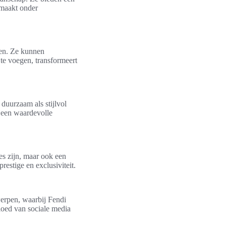
e maakt onder
den. Ze kunnen
te voegen, transformeert
duurzaam als stijlvol
 een waardevolle
es zijn, maar ook een
restige en exclusiviteit.
werpen, waarbij Fendi
loed van sociale media