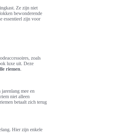
ngkast. Ze zijn niet
rp lokken bewonderende
 essentieel zijn voor
modeaccessoires, zoals
ook luxe uit. Deze
olle riemen
.
n jarenlang mee en
riem niet alleen
riemen betaalt zich terug
lang. Hier zijn enkele