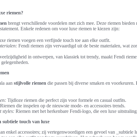
uxe riemen?
emen
brengt verschillende voordelen met zich mee. Deze riemen bieden nie
statement. Enkele redenen om voor luxe riemen te kiezen zijn:
xe riemen voegen een verfijnde touch toe aan elke outfit.
erialen:
Fendi riemen zijn vervaardigd uit de beste materialen, wat zo
eelzijdigheid in ontwerpen, van klassiek tot trendy, maakt Fendi riem
e gelegenheden.
iemen
ala aan
stijlvolle riemen
die passen bij diverse smaken en voorkeuren. E
en:
Tijdloze riemen die perfect zijn voor formele en casual outfits.
Riemen die inspelen op de nieuwste mode- en accessoires trends.
 styles:
Riemen met het herkenbare Fendi-logo, die een luxe uitstraling
 subtiele touch van luxe
an enkel accessoires; zij vertegenwoordigen een gevoel van _subtiele