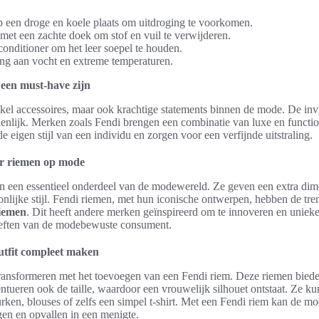
 een droge en koele plaats om uitdroging te voorkomen.
met een zachte doek om stof en vuil te verwijderen.
onditioner om het leer soepel te houden.
ing aan vocht en extreme temperaturen.
een must-have zijn
nkel accessoires, maar ook krachtige statements binnen de mode. De in
enlijk. Merken zoals Fendi brengen een combinatie van luxe en functio
 eigen stijl van een individu en zorgen voor een verfijnde uitstraling.
er riemen op mode
 een essentieel onderdeel van de modewereld. Ze geven een extra dimen
nlijke stijl. Fendi riemen, met hun iconische ontwerpen, hebben de tre
riemen
. Dit heeft andere merken geïnspireerd om te innoveren en unieke
oeften van de modebewuste consument.
utfit compleet maken
transformeren met het toevoegen van een Fendi riem. Deze riemen bieden
centueren ook de taille, waardoor een vrouwelijk silhouet ontstaat. Ze 
ken, blouses of zelfs een simpel t-shirt. Met een Fendi riem kan de m
agen en opvallen in een menigte.