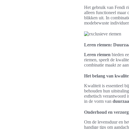
Het gebruik van Fendi r
alleen functioneel maar 
blikken uit. In combinat
modebewuste individuen d
Leren riemen: Duurzaa
Leren riemen
bieden ee
riemen, speelt de kwalite
combinatie maakt ze aan
Het belang van kwalite
Kwaliteit is essentieel b
behouden hun uitstraling
esthetisch verantwoord is
in de vorm van
duurza
Onderhoud en verzorgi
Om de levensduur en het 
handige tips om aandacht