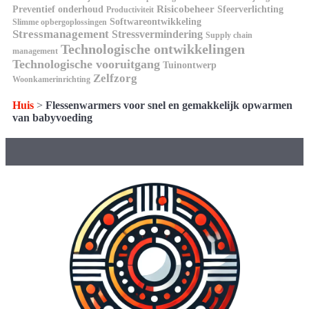
Risicobeheer
Preventief onderhoud
Sfeerverlichting
Productiviteit
Softwareontwikkeling
Slimme opbergoplossingen
Stressmanagement
Stressvermindering
Supply chain
Technologische ontwikkelingen
management
Technologische vooruitgang
Tuinontwerp
Zelfzorg
Woonkamerinrichting
Huis
>
Flessenwarmers voor snel en gemakkelijk opwarmen
van babyvoeding