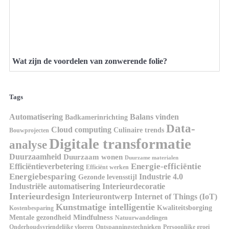
Wat zijn de voordelen van zonwerende folie?
Tags
Automatisering
Balans vinden
Badkamerinrichting
Data-
Cloud computing
Culinaire trends
Bouwprojecten
Digitale transformatie
analyse
Duurzaamheid
Duurzaam wonen
Duurzame materialen
Energie-efficiëntie
Efficiëntieverbetering
Efficiënt werken
Energiebesparing
Industrie 4.0
Gezonde levensstijl
Industriële automatisering
Interieurdecoratie
Interieurdesign
Interieurontwerp
Internet of Things (IoT)
Kunstmatige intelligentie
Kwaliteitsborging
Kostenbesparing
Mindfulness
Mentale gezondheid
Natuurwandelingen
Onderhoudsvriendelijke vloeren
Ontspanningstechnieken
Persoonlijke groei