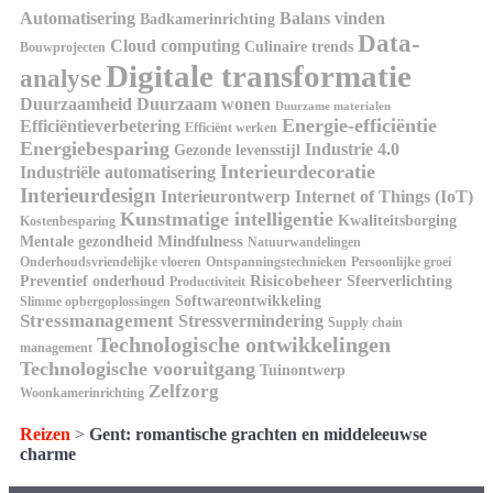
Automatisering
Balans vinden
Badkamerinrichting
Data-
Cloud computing
Culinaire trends
Bouwprojecten
Digitale transformatie
analyse
Duurzaamheid
Duurzaam wonen
Duurzame materialen
Energie-efficiëntie
Efficiëntieverbetering
Efficiënt werken
Energiebesparing
Industrie 4.0
Gezonde levensstijl
Interieurdecoratie
Industriële automatisering
Interieurdesign
Interieurontwerp
Internet of Things (IoT)
Kunstmatige intelligentie
Kwaliteitsborging
Kostenbesparing
Mindfulness
Mentale gezondheid
Natuurwandelingen
Onderhoudsvriendelijke vloeren
Ontspanningstechnieken
Persoonlijke groei
Risicobeheer
Preventief onderhoud
Sfeerverlichting
Productiviteit
Softwareontwikkeling
Slimme opbergoplossingen
Stressmanagement
Stressvermindering
Supply chain
Technologische ontwikkelingen
management
Technologische vooruitgang
Tuinontwerp
Zelfzorg
Woonkamerinrichting
Reizen
>
Gent: romantische grachten en middeleeuwse
charme