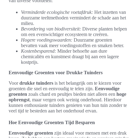
van diverse voordelen:
Verminderde ecologische voetafdruk:
Het inzetten van
duurzame teeltmethoden vermindert de schade aan het
milieu.
Bevordering van biodiversiteit:
Diverse planten helpen
om een evenwichtiger ecosysteem te creëren.
Hogere voedingswaarden:
Duurzame groenten
bevatten vaak meer voedingsstoffen en smaken beter.
Kostenbesparend:
Minder behoefte aan dure
chemicaliën en kunstmest draagt bij aan een lagere
kostprijs.
Eenvoudige Groenten voor Drukke Tuinders
Voor
drukke tuinders
is het belangrijk om te kiezen voor
groenten die snel en eenvoudig te telen zijn.
Eenvoudige
groenten
zoals chard en peultjes bieden niet alleen een
hoge
opbrengst
, maar vergen ook weinig onderhoud. Hierdoor
kunnen enthousiaste tuinders genieten van hun tuin zonder te
veel tijd te besteden aan het onderhoud ervan.
Hoe Eenvoudige Groenten Tijd Besparen
Eenvoudige groenten
zijn ideaal voor mensen met een druk