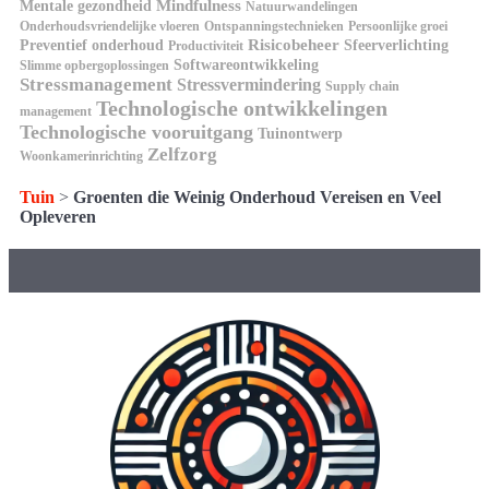
Mindfulness
Mentale gezondheid
Natuurwandelingen
Onderhoudsvriendelijke vloeren
Ontspanningstechnieken
Persoonlijke groei
Risicobeheer
Preventief onderhoud
Sfeerverlichting
Productiviteit
Softwareontwikkeling
Slimme opbergoplossingen
Stressmanagement
Stressvermindering
Supply chain
Technologische ontwikkelingen
management
Technologische vooruitgang
Tuinontwerp
Zelfzorg
Woonkamerinrichting
Tuin
>
Groenten die Weinig Onderhoud Vereisen en Veel
Opleveren