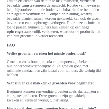
Om de efficiëntie van de tuin te maximaliseren, verdienen
bepaalde
tuinstrategieën
de aandacht. Rotatie van gewassen
helpt bijvoorbeeld om de bodemvruchtbaarheid te behouden
en plagen te verminderen. Companion planting, waarbij
bepaalde planten samen worden gekweekt, kan ook de groei
bevorderen en de opbrengst verhogen. Door deze technieken
toe te passen, kunnen tuiners hun kansen op een
hoge
opbrengst
aanzienlijk verbeteren, waardoor de productiviteit
van hun groentetuin verder toeneemt.
FAQ
Welke groenten vereisen het minste onderhoud?
Groenten zoals bonen, rucola en pompoen zijn bekend om
hun onderhoudsvriendelijkheid. Ze groeien goed met
minimale aandacht en zijn ideaal voor tuinders die weinig tijd
hebben.
Wat zijn enkele makkelijke groenten voor beginners?
Beginners kunnen eenvoudige groenten zoals sla, radijzen en
courgettes proberen. Deze groenten zijn gemakkelijk te
kweken en vereisen weinig tuinervaring.
Hoe kan ik duurzame groenten kiezen voor mijn tuin?