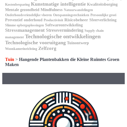
Kunstmatige intelligentie
Kwaliteitsborging
Kostenbesparing
Mindfulness
Mentale gezondheid
Natuurwandelingen
Onderhoudsvriendelijke vloeren
Ontspanningstechnieken
Persoonlijke groei
Risicobeheer
Preventief onderhoud
Sfeerverlichting
Productiviteit
Softwareontwikkeling
Slimme opbergoplossingen
Stressmanagement
Stressvermindering
Supply chain
Technologische ontwikkelingen
management
Technologische vooruitgang
Tuinontwerp
Zelfzorg
Woonkamerinrichting
Tuin
>
Hangende Plantenbakken die Kleine Ruimtes Groen
Maken