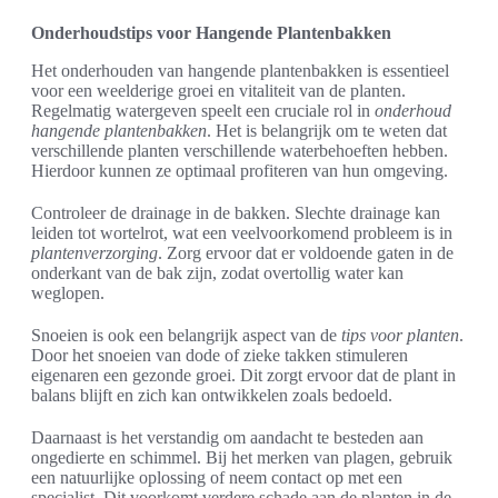
Onderhoudstips voor Hangende Plantenbakken
Het onderhouden van hangende plantenbakken is essentieel
voor een weelderige groei en vitaliteit van de planten.
Regelmatig watergeven speelt een cruciale rol in
onderhoud
hangende plantenbakken
. Het is belangrijk om te weten dat
verschillende planten verschillende waterbehoeften hebben.
Hierdoor kunnen ze optimaal profiteren van hun omgeving.
Controleer de drainage in de bakken. Slechte drainage kan
leiden tot wortelrot, wat een veelvoorkomend probleem is in
plantenverzorging
. Zorg ervoor dat er voldoende gaten in de
onderkant van de bak zijn, zodat overtollig water kan
weglopen.
Snoeien is ook een belangrijk aspect van de
tips voor planten
.
Door het snoeien van dode of zieke takken stimuleren
eigenaren een gezonde groei. Dit zorgt ervoor dat de plant in
balans blijft en zich kan ontwikkelen zoals bedoeld.
Daarnaast is het verstandig om aandacht te besteden aan
ongedierte en schimmel. Bij het merken van plagen, gebruik
een natuurlijke oplossing of neem contact op met een
specialist. Dit voorkomt verdere schade aan de planten in de