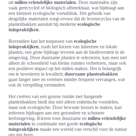
uit
milieu-vriendelijke materialen
. Deze materialen zijn
vaak gerecycled of biologisch afbreekbaar, wat bijdraagt aan
een kleinere ecologische voetafdruk. Het gebruik van
dergelijke materialen zorgt ervoor dat de levenscyclus van de
plantenbakken aansluit bij moderne
ecologische
tuinpraktijken
.
Bovendien kan het toepassen van
ecologische
tuinpraktijken
, zoals het kiezen van inheemse en lokale
planten, een grote bijdrage leveren aan de biodiversiteit in de
omgeving. Door duurzame planten te selecteren, kan men niet
alleen de schoonheid van kleine ruimtes verbeteren, maar ook
een positieve impact op het milieu maken. Het is belangrijk
om te investeren in kwaliteit;
duurzame plantenbakken
gaan langer mee en vereisen minder frequent vervangen, wat
ook de verspilling vermindert.
Het creëren van een groene ruimte met hangende
plantenbakken biedt dus niet alleen esthetische voordelen,
maar ook ecologische. Door bewuste keuzes te maken, kan
iedereen bijdragen aan een gezondere en schonere
leefomgeving. Kiezen voor duurzame en
milieu-vriendelijke
materialen
in combinatie met goede
ecologische
tuinpraktijken
maakt een wereld van verschil voor de natuur
om ons heen.