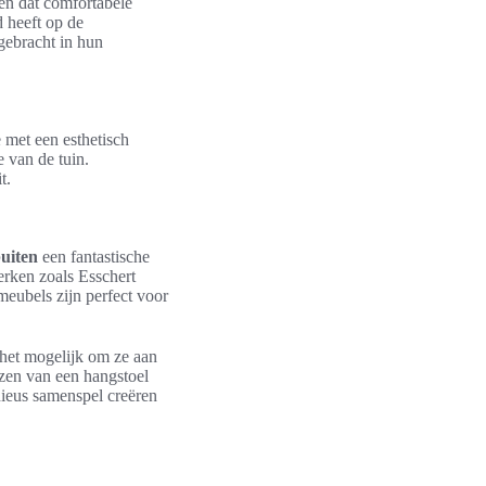
ien dat comfortabele
d heeft op de
gebracht in hun
 met een esthetisch
e van de tuin.
t.
buiten
een fantastische
erken zoals Esschert
meubels zijn perfect voor
t het mogelijk om ze aan
ezen van een hangstoel
nieus samenspel creëren