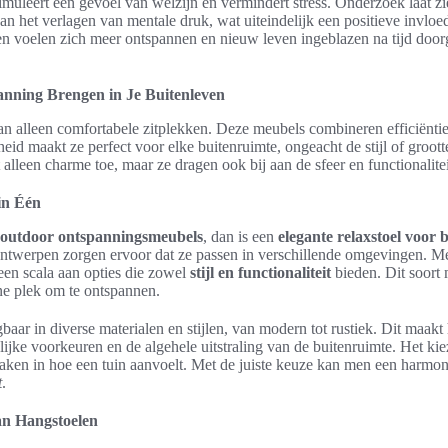
stimuleert een gevoel van welzijn en vermindert stress. Onderzoek laat z
an het verlagen van mentale druk, wat uiteindelijk een positieve invloe
 voelen zich meer ontspannen en nieuw leven ingeblazen na tijd door
anning Brengen in Je Buitenleven
n alleen comfortabele zitplekken. Deze meubels combineren efficiëntie
id maakt ze perfect voor elke buitenruimte, ongeacht de stijl of groott
alleen charme toe, maar ze dragen ook bij aan de sfeer en functionalitei
 in Één
outdoor ontspanningsmeubels
, dan is een
elegante relaxstoel voor 
ontwerpen zorgen ervoor dat ze passen in verschillende omgevingen. M
een scala aan opties die zowel
stijl en functionaliteit
bieden. Dit soort 
ne plek om te ontspannen.
gbaar in diverse materialen en stijlen, van modern tot rustiek. Dit maak
lijke voorkeuren en de algehele uitstraling van de buitenruimte. Het ki
maken in hoe een tuin aanvoelt. Met de juiste keuze kan men een harmo
t
.
van Hangstoelen