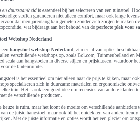
n en duurzaamheid
is essentieel bij het selecteren van een tuinstoel. H
stendige stoffen garanderen niet alleen comfort, maar ook lange levens
ervoor dat men jarenlang kan genieten zonder zich zorgen te maken ove
n topconditie, wat bijdraagt aan het behoud van de
perfecte plek voor s
toel Webshop Nederland
r een
hangstoel webshop Nederland
, zijn er tal van opties beschikbaa
vallen verschillende webshops op, zoals Bol.com, Tuinmeubelland en 
ed scala aan hangstoelen in diverse stijlen en prijsklassen, waardoor he
 voor de buitenruimte.
ngstoel is het essentieel om niet alleen naar de prijs te kijken, maar ook
ps specialiseren zich in duurzame materialen en ergonomische ontwe
 elke tuin. Het is ook een goed idee om recensies van andere klanten te
 met de verschillende producten.
e keuze is ruim, maar het loont de moeite om verschillende aanbieders te
en van de juiste hangstoel, maar ook bij het ontdekken van andere trend
ijken. Met de juiste informatie en opties wordt het een plezier om onts