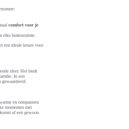
genomen:
imaal
comfort voor je
an elke buitenruimte.
et een ideale keuze voor
ende sfeer. Het biedt
amilie. In een
n gewaardeerd.
n warme en ontspannen
ijke momenten met
enkomst of een gewoon