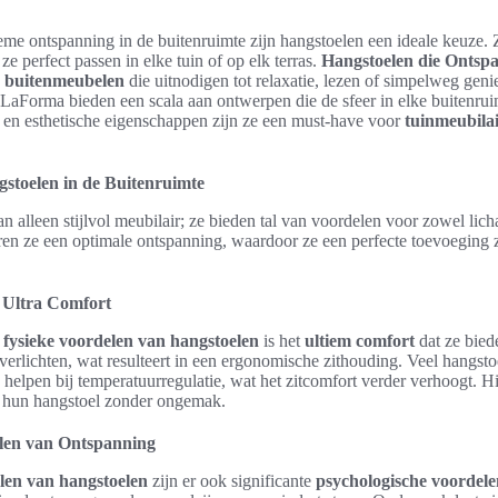
ieme ontspanning in de buitenruimte zijn hangstoelen een ideale keuze. 
 ze perfect passen in elke tuin of op elk terras.
Hangstoelen die Ontsp
 buitenmeubelen
die uitnodigen tot relaxatie, lezen of simpelweg geni
LaForma bieden een scala aan ontwerpen die de sfeer in elke buitenrui
 en esthetische eigenschappen zijn ze een must-have voor
tuinmeubila
stoelen in de Buitenruimte
n alleen stijlvol meubilair; ze bieden tal van voordelen voor zowel lic
en ze een optimale ontspanning, waardoor ze een perfecte toevoeging z
 Ultra Comfort
e
fysieke voordelen van hangstoelen
is het
ultiem comfort
dat ze bied
verlichten, wat resulteert in een ergonomische zithouding. Veel hangst
 helpen bij temperatuurregulatie, wat het zitcomfort verder verhoogt.
an hun hangstoel zonder ongemak.
len van Ontspanning
elen van hangstoelen
zijn er ook significante
psychologische voordel