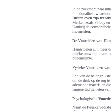
In de zoektocht naar ult
functionaliteit, waardoor
Buitenleven
zijn
trendy
Merken zoals Fatboy en 
Dankzij de comfortabele
momenten
.
De Voordelen van Hang
Hangstoelen zijn meer da
unieke ontwerp bevorder
buitenruimte.
Fysieke Voordelen van
Een van de belangrijkst
om de druk op de rug te 
ademende materialen die
langere tijd genieten v
Psychologische Voorde
Naast de
fysieke voord