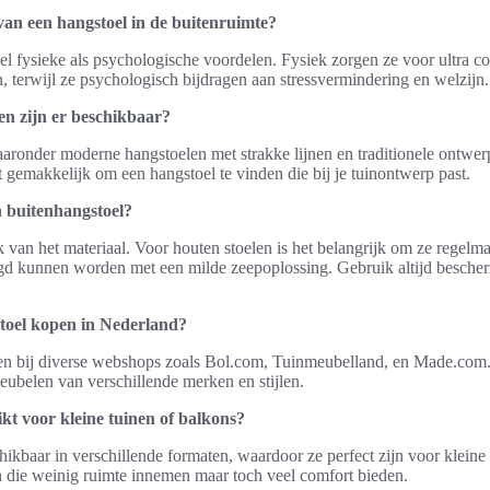
van een hangstoel in de buitenruimte?
l fysieke als psychologische voordelen. Fysiek zorgen ze voor ultra c
terwijl ze psychologisch bijdragen aan stressvermindering en welzijn.
en zijn er beschikbaar?
 waaronder moderne hangstoelen met strakke lijnen en traditionele ontwer
t gemakkelijk om een hangstoel te vinden die bij je tuinontwerp past.
 buitenhangstoel?
van het materiaal. Voor houten stoelen is het belangrijk om ze regelmati
gd kunnen worden met een milde zeepoplossing. Gebruik altijd besch
toel kopen in Nederland?
en bij diverse webshops zoals Bol.com, Tuinmeubelland, en Made.com.
eubelen van verschillende merken en stijlen.
ikt voor kleine tuinen of balkons?
hikbaar in verschillende formaten, waardoor ze perfect zijn voor kleine
 die weinig ruimte innemen maar toch veel comfort bieden.