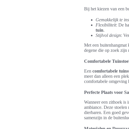
Bij het kiezen van een 
Gemakkelijk te ins
Flexibiliteit
: De h
tuin
.
Stijlvol design
: Ve
Met een buitenhangmat ka
degene die op zoek zijn 
Comfortabele Tuinstoe
Een
comfortabele tuins
meer dan alleen een plek 
comfortabele omgeving 
Perfecte Plaats voor S
Wanneer een zithoek is 
ambiance. Deze stoelen n
dierbaren. Een goed gev
samenzijn in de buitenlu
Materialen en Duurza