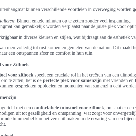
buitenhangmat kunnen verschillende voordelen in overweging worden 
talleren
: Binnen enkele minuten op te zetten zonder veel inspanning.
angmat kan gemakkelijk worden verplaatst naar de juiste plek voor opt
rkrijgbaar in diverse kleuren en stijlen, wat bijdraagt aan de esthetiek v
n men volledig tot rust komen en genieten van de natuur. Dit maakt h
naar een ontspannen sfeer en comfort in hun tuin.
l voor Zithoek
toel voor zithoek
speelt een cruciale rol in het creëren van een uitnodig
om te zitten; het is de
perfecte plek voor samenzijn
met vrienden en f
kunnen gesprekken opbloeien en momenten van samenzijn echt worde
amenzijn
ingericht met een
comfortabele tuinstoel voor zithoek
, ontstaat er ee
odigen uit tot gezelligheid en ontspanning, wat zorgt voor onvergetel
ormde tuinmeubel kan het verschil maken in de ervaring van een bije
cht.
amheid