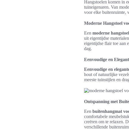
Hangstoelen komen in een
tuineigenaren. Van moder
voor elke buitenruimte,
Moderne Hangstoel vo
Een
moderne hangstoel
uit eigentijdse materia
eigentijdse flair toe aan
dag.
Eenvoudige en Elegan
Eenvoudige en elegant
hout of natuurlijke veze
meeste tuinstijlen en dr
Ontspanning met Buit
Een
buitenhangmat voo
comfortabele meubelstukk
creëren om te relaxen. D
verschillende buitenruim