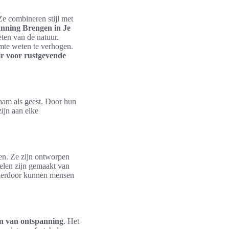
Ze combineren stijl met
anning Brengen in Je
eten van de natuur.
mte weten te verhogen.
ir voor rustgevende
haam als geest. Door hun
ijn aan elke
en. Ze zijn ontworpen
oelen zijn gemaakt van
 Hierdoor kunnen mensen
en van ontspanning
. Het