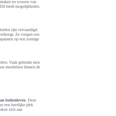
e smaken en wensen van
. Dit biedt mogelijkheden
stoelen zijn vervaardigd
 verhoogt. Ze voegen een
ontspannen op een zonnige
sfeer. Vaak gebruikt men
ssen moeiteloos binnen de
van buitenleven
. Deze
e een heerlijke plek
 deze zich aan