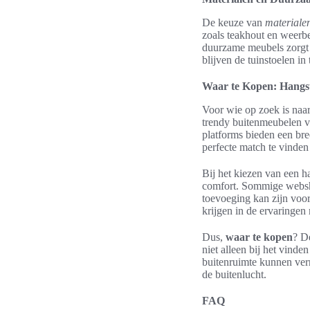
De keuze van
materiale
zoals teakhout en weerbe
duurzame meubels zorgt 
blijven de tuinstoelen i
Waar te Kopen: Hangs
Voor wie op zoek is naa
trendy buitenmeubelen 
platforms bieden een bre
perfecte match te vinden
Bij het kiezen van een ha
comfort. Sommige websho
toevoeging kan zijn voor
krijgen in de ervaringen
Dus,
waar te kopen
? D
niet alleen bij het vind
buitenruimte kunnen verr
de buitenlucht.
FAQ