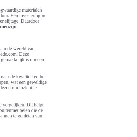
oogwaardige materialen
duur. Een investering in
r slijtage. Daardoor
amenzijn
.
r. In de wereld van
Made.com. Deze
t gemakkelijk is om een
 naar de kwaliteit en het
rpen, wat een geweldige
 lezen om inzicht te
 vergelijken. Dit helpt
y buitenmeubelen die de
pannen te genieten van