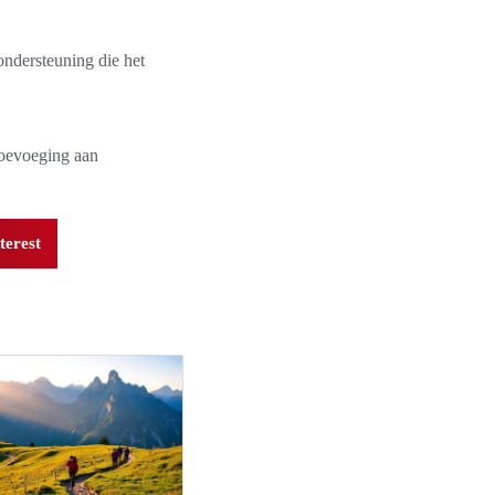
ondersteuning die het
toevoeging aan
terest