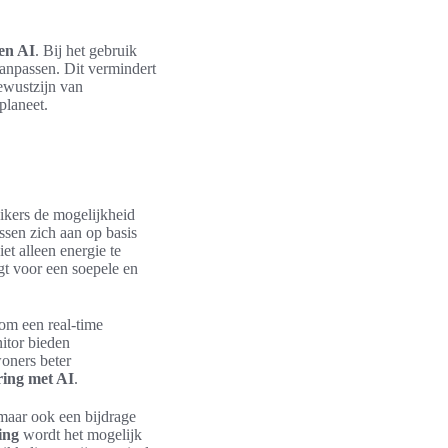
 en AI
. Bij het gebruik
anpassen. Dit vermindert
bewustzijn van
planeet.
ikers de mogelijkheid
ssen zich aan op basis
t alleen energie te
gt voor een soepele en
om een real-time
itor bieden
oners beter
ring met AI
.
 maar ook een bijdrage
ing
wordt het mogelijk