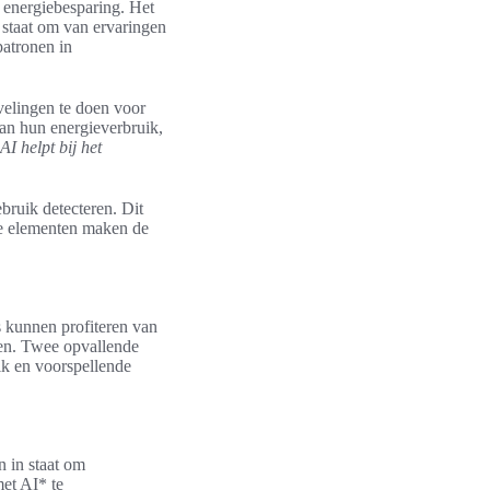
n energiebesparing. Het
 staat om van ervaringen
patronen in
elingen te doen voor
van hun energieverbruik,
AI helpt bij het
bruik detecteren. Dit
eze elementen maken de
s kunnen profiteren van
ren. Twee opvallende
ik en voorspellende
n in staat om
et AI* te