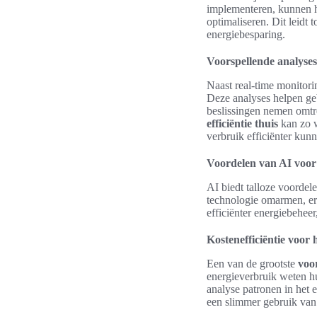
implementeren, kunnen h
optimaliseren. Dit leidt 
energiebesparing.
Voorspellende analyses
Naast real-time monitori
Deze analyses helpen ge
beslissingen nemen omtr
efficiëntie thuis
kan zo w
verbruik efficiënter kun
Voordelen van AI voor
AI biedt talloze voordel
technologie omarmen, er
efficiënter energiebeheer
Kostenefficiëntie voor
Een van de grootste
voo
energieverbruik weten h
analyse patronen in het 
een slimmer gebruik van 