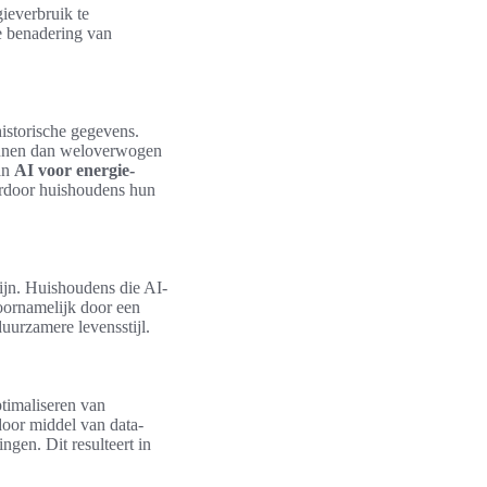
ieverbruik te
ve benadering van
istorische gegevens.
kunnen dan weloverwogen
an
AI voor energie-
ardoor huishoudens hun
zijn. Huishoudens die AI-
oornamelijk door een
duurzamere levensstijl.
ptimaliseren van
oor middel van data-
ngen. Dit resulteert in