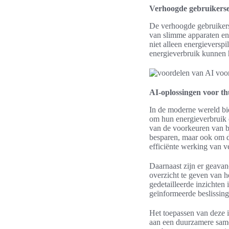
Verhoogde gebruikersef
De verhoogde gebruikersef
van slimme apparaten en
niet alleen energieversp
energieverbruik kunnen 
AI-oplossingen voor th
In de moderne wereld bi
om hun energieverbruik o
van de voorkeuren van be
besparen, maar ook om de
efficiënte werking van 
Daarnaast zijn er geava
overzicht te geven van h
gedetailleerde inzichten
geïnformeerde beslissing
Het toepassen van deze i
aan een duurzamere sam