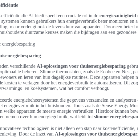
ficiëntie
ficiëntie die AI biedt speelt een cruciale rol in de
energiezuinigheid
 systemen kunnen gebruikers hun energieverbruik beter monitoren en a
illing, maar verlengt ook de levensduur van apparaten. Door een beter 
huishoudens duurzame keuzes maken die bijdragen aan een gezondere 
uisenergiebesparing
eden verschillende
AI-oplossingen voor thuisenergiebesparing
gebru
ptimaal te beheren. Slimme thermostaten, zoals de Ecobee en Nest, pa
woners en leren van hun dagelijkse routines. Deze apparaten helpen nie
 kosten te verlagen door het energieverbruik te automatiseren. Dit zor
verwarmings- en koelsystemen, wat het comfort verhoogt.
nceerde energiebeheersystemen die gegevens verzamelen en analyseren 
et energieverbruik in het huishouden. Tools zoals de Sense Energy Mon
 in welke apparaten de meeste energie verbruiken. Hierdoor kunnen bew
en nemen over hun energiegebruik, wat leidt tot
slimme energiebespa
nnovatieve technologieën is niet alleen een stap naar kostenefficiëntie,
enleving. Door de inzet van
AI-oplossingen voor thuisenergiebespar