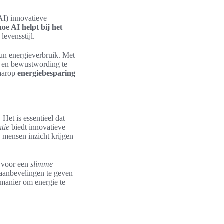
AI) innovatieve
hoe AI helpt bij het
evensstijl.
un energieverbruik. Met
n en bewustwording te
waarop
energiebesparing
Het is essentieel dat
tie
biedt innovatieve
 mensen inzicht krijgen
s voor een
slimme
 aanbevelingen te geven
e manier om energie te