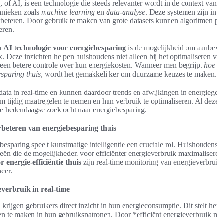
, of AI, is een technologie die steeds relevanter wordt in de context va
hnieken zoals
machine learning
en
data-analyse
. Deze systemen zijn in
verbeteren. Door gebruik te maken van grote datasets kunnen algoritmen 
eren.
an
AI technologie voor energiebesparing
is de mogelijkheid om aanbev
ik. Deze inzichten helpen huishoudens niet alleen bij het optimaliseren 
 een betere controle over hun energiekosten. Wanneer men begrijpt
hoe 
sparing thuis
, wordt het gemakkelijker om duurzame keuzes te maken.
ata in real-time en kunnen daardoor trends en afwijkingen in energiege
t om tijdig maatregelen te nemen en hun verbruik te optimaliseren. Al d
 de hedendaagse zoektocht naar energiebesparing.
erbeteren van energiebesparing thuis
besparing speelt kunstmatige intelligentie een cruciale rol. Huishouden
eën die de mogelijkheden voor efficiënter energieverbruik maximalise
r energie-efficiëntie thuis
zijn real-time monitoring van energieverbru
eer.
verbruik in real-time
krijgen gebruikers direct inzicht in hun energieconsumptie. Dit stelt he
n te maken in hun gebruikspatronen. Door *efficiënt energieverbruik m