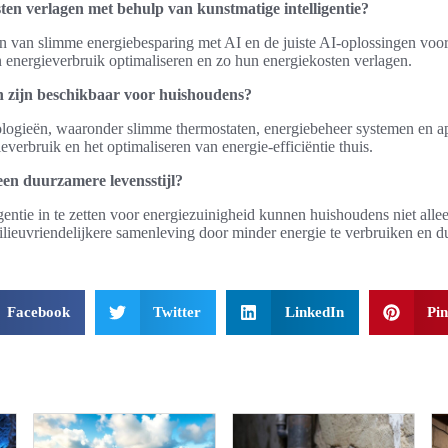
ten verlagen met behulp van kunstmatige intelligentie?
n van slimme energiebesparing met AI en de juiste AI-oplossingen voor
energieverbruik optimaliseren en zo hun energiekosten verlagen.
n zijn beschikbaar voor huishoudens?
ologieën, waaronder slimme thermostaten, energiebeheer systemen en app
verbruik en het optimaliseren van energie-efficiëntie thuis.
een duurzamere levensstijl?
gentie in te zetten voor energiezuinigheid kunnen huishoudens niet all
ilieuvriendelijkere samenleving door minder energie te verbruiken en 
Facebook
Twitter
LinkedIn
Pin