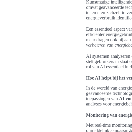
Kunstmatige intelligentie
omvat geavanceerde tec
te leren en zichzelf te 
energieverbruik identific
Een essentieel aspect v
efficiënter energiegebru
maar dragen ook bij aan
verbeteren van energiebe
AI systemen analyseren d
stelt gebruikers in staa
rol van AI essentieel in
Hoe AI helpt bij het v
In de wereld van energie
geavanceerde technologi
toepassingen van
AI voo
analyses voor energiebeh
Monitoring van energie
Met real-time monitoring 
onmiddellijk aanpassinge