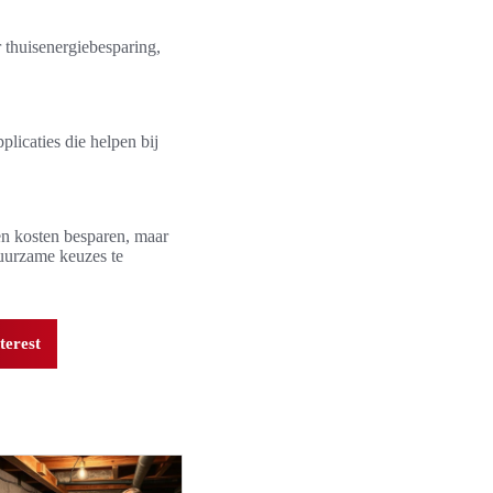
 thuisenergiebesparing,
licaties die helpen bij
een kosten besparen, maar
duurzame keuzes te
terest