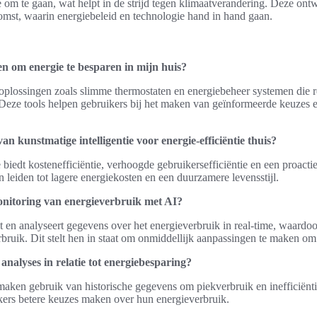
om te gaan, wat helpt in de strijd tegen klimaatverandering. Deze ontw
mst, waarin energiebeleid en technologie hand in hand gaan.
n om energie te besparen in mijn huis?
-oplossingen zoals slimme thermostaten en energiebeheer systemen die 
 Deze tools helpen gebruikers bij het maken van geïnformeerde keuzes 
an kunstmatige intelligentie voor energie-efficiëntie thuis?
e biedt kostenefficiëntie, verhoogde gebruikersefficiëntie en een proact
n leiden tot lagere energiekosten en een duurzamere levensstijl.
onitoring van energieverbruik met AI?
 en analyseert gegevens over het energieverbruik in real-time, waardoo
erbruik. Dit stelt hen in staat om onmiddellijk aanpassingen te maken om
analyses in relatie tot energiebesparing?
aken gebruik van historische gegevens om piekverbruik en inefficiëntie
ers betere keuzes maken over hun energieverbruik.