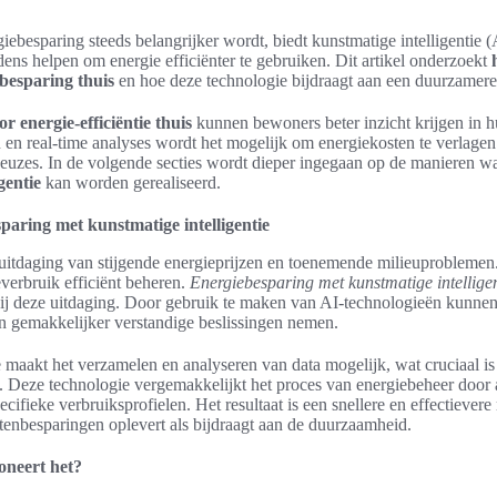
iebesparing steeds belangrijker wordt, biedt kunstmatige intelligentie (
ens helpen om energie efficiënter te gebruiken. Dit artikel onderzoekt
besparing thuis
en hoe deze technologie bijdraagt aan een duurzamere l
r energie-efficiëntie thuis
kunnen bewoners beter inzicht krijgen in h
 en real-time analyses wordt het mogelijk om energiekosten te verlage
euzes. In de volgende secties wordt dieper ingegaan op de manieren 
gentie
kan worden gerealiseerd.
sparing met kunstmatige intelligentie
uitdaging van stijgende energieprijzen en toenemende milieuproblemen. 
verbruik efficiënt beheren.
Energiebesparing met kunstmatige intelligen
bij deze uitdaging. Door gebruik te maken van AI-technologieën kunnen
n gemakkelijker verstandige beslissingen nemen.
e maakt het verzamelen en analyseren van data mogelijk, wat cruciaal i
. Deze technologie vergemakkelijkt het proces van energiebeheer door
ecifieke verbruiksprofielen. Het resultaat is een snellere en effectiever
tenbesparingen oplevert als bijdraagt aan de duurzaamheid.
oneert het?