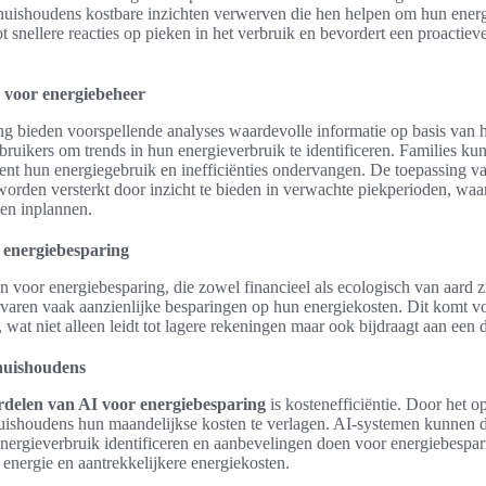
uishoudens kostbare inzichten verwerven die hen helpen om hun energ
tot snellere reacties op pieken in het verbruik en bevordert een proactie
 voor energiebeheer
ng bieden voorspellende analyses waardevolle informatie op basis van h
bruikers om trends in hun energieverbruik te identificeren. Families 
ent hun energiegebruik en inefficiënties ondervangen. De toepassing v
orden versterkt door inzicht te bieden in verwachte piekperioden, wa
nen inplannen.
 energiebesparing
en voor energiebesparing, die zowel financieel als ecologisch van aard 
varen vaak aanzienlijke besparingen op hun energiekosten. Dit komt v
, wat niet alleen leidt tot lagere rekeningen maar ook bijdraagt aan een 
 huishoudens
rdelen van AI voor energiebesparing
is kostenefficiëntie. Door het o
uishoudens hun maandelijkse kosten te verlagen. AI-systemen kunnen d
energieverbruik identificeren en aanbevelingen doen voor energiebespari
energie en aantrekkelijkere energiekosten.