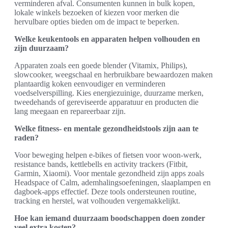
verminderen afval. Consumenten kunnen in bulk kopen,
lokale winkels bezoeken of kiezen voor merken die
hervulbare opties bieden om de impact te beperken.
Welke keukentools en apparaten helpen volhouden en
zijn duurzaam?
Apparaten zoals een goede blender (Vitamix, Philips),
slowcooker, weegschaal en herbruikbare bewaardozen maken
plantaardig koken eenvoudiger en verminderen
voedselverspilling. Kies energiezuinige, duurzame merken,
tweedehands of gereviseerde apparatuur en producten die
lang meegaan en repareerbaar zijn.
Welke fitness- en mentale gezondheidstools zijn aan te
raden?
Voor beweging helpen e-bikes of fietsen voor woon-werk,
resistance bands, kettlebells en activity trackers (Fitbit,
Garmin, Xiaomi). Voor mentale gezondheid zijn apps zoals
Headspace of Calm, ademhalingsoefeningen, slaaplampen en
dagboek-apps effectief. Deze tools ondersteunen routine,
tracking en herstel, wat volhouden vergemakkelijkt.
Hoe kan iemand duurzaam boodschappen doen zonder
veel extra kosten?