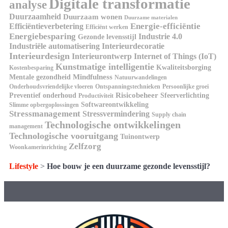
Digitale transformatie
analyse
Duurzaamheid
Duurzaam wonen
Duurzame materialen
Energie-efficiëntie
Efficiëntieverbetering
Efficiënt werken
Energiebesparing
Industrie 4.0
Gezonde levensstijl
Industriële automatisering
Interieurdecoratie
Interieurdesign
Interieurontwerp
Internet of Things (IoT)
Kunstmatige intelligentie
Kwaliteitsborging
Kostenbesparing
Mindfulness
Mentale gezondheid
Natuurwandelingen
Onderhoudsvriendelijke vloeren
Ontspanningstechnieken
Persoonlijke groei
Risicobeheer
Preventief onderhoud
Sfeerverlichting
Productiviteit
Softwareontwikkeling
Slimme opbergoplossingen
Stressmanagement
Stressvermindering
Supply chain
Technologische ontwikkelingen
management
Technologische vooruitgang
Tuinontwerp
Zelfzorg
Woonkamerinrichting
Lifestyle
>
Hoe bouw je een duurzame gezonde levensstijl?