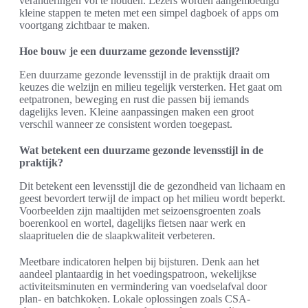
veranderingen vol te houden. Lezers worden aangemoedigd
kleine stappen te meten met een simpel dagboek of apps om
voortgang zichtbaar te maken.
Hoe bouw je een duurzame gezonde levensstijl?
Een duurzame gezonde levensstijl in de praktijk draait om
keuzes die welzijn en milieu tegelijk versterken. Het gaat om
eetpatronen, beweging en rust die passen bij iemands
dagelijks leven. Kleine aanpassingen maken een groot
verschil wanneer ze consistent worden toegepast.
Wat betekent een duurzame gezonde levensstijl in de
praktijk?
Dit betekent een levensstijl die de gezondheid van lichaam en
geest bevordert terwijl de impact op het milieu wordt beperkt.
Voorbeelden zijn maaltijden met seizoensgroenten zoals
boerenkool en wortel, dagelijks fietsen naar werk en
slaaprituelen die de slaapkwaliteit verbeteren.
Meetbare indicatoren helpen bij bijsturen. Denk aan het
aandeel plantaardig in het voedingspatroon, wekelijkse
activiteitsminuten en vermindering van voedselafval door
plan- en batchkoken. Lokale oplossingen zoals CSA-