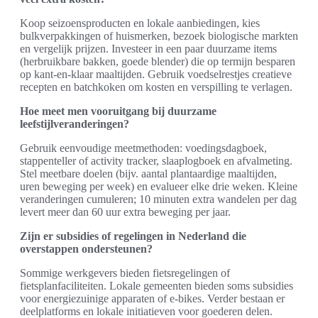
Koop seizoensproducten en lokale aanbiedingen, kies
bulkverpakkingen of huismerken, bezoek biologische markten
en vergelijk prijzen. Investeer in een paar duurzame items
(herbruikbare bakken, goede blender) die op termijn besparen
op kant-en-klaar maaltijden. Gebruik voedselrestjes creatieve
recepten en batchkoken om kosten en verspilling te verlagen.
Hoe meet men vooruitgang bij duurzame
leefstijlveranderingen?
Gebruik eenvoudige meetmethoden: voedingsdagboek,
stappenteller of activity tracker, slaaplogboek en afvalmeting.
Stel meetbare doelen (bijv. aantal plantaardige maaltijden,
uren beweging per week) en evalueer elke drie weken. Kleine
veranderingen cumuleren; 10 minuten extra wandelen per dag
levert meer dan 60 uur extra beweging per jaar.
Zijn er subsidies of regelingen in Nederland die
overstappen ondersteunen?
Sommige werkgevers bieden fietsregelingen of
fietsplanfaciliteiten. Lokale gemeenten bieden soms subsidies
voor energiezuinige apparaten of e-bikes. Verder bestaan er
deelplatforms en lokale initiatieven voor goederen delen.