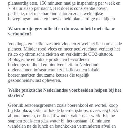
plantaardig eten, 150 minuten matige inspanning per week en
7–9 uur slaap per nacht. Het doel is consistentie boven
perfectie, met meetbare indicatoren zoals wekelijkse
bewegingsminuten en hoeveelheid plantaardige maaltijden.
Waarom zijn gezondheid en duurzaamheid met elkaar
verbonden?
Voedings- en leefkeuzes beïnvloeden zowel het lichaam als de
planeet. Minder rood vlees en meer peulvruchten verlaagt het
risico op chronische ziekten en verkleint de CO2-uitstoot.
Biologische en lokale producten bevorderen
bodemgezondheid en biodiversiteit. In Nederland
ondersteunen infrastructuur zoals fietsen en lokale
boerenmarkten duurzame keuzes die tegelijk
gezondheidswinst opleveren.
Welke praktische Nederlandse voorbeelden helpen bij het
starten?
Gebruik seizoensgroenten zoals boerenkool en wortel, koop
bij Ekoplaza, Odin of lokale boerderijshops, overweeg CSA-
abonnementen, en fiets of wandel vaker naar werk. Kleine
stappen zoals een glas water bij het opstaan, 10 minuten
wandelen na de lunch en batchkoken verminderen afval en