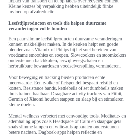
impact van transport en let op labels over recycled content.
Kleine keuzes bij verpakking hebben uiteindelijk flinke
invloed op afvalreductie.
Leefstijlproducten en tools die helpen duurzame
veranderingen vol te houden
Een paar slimme leefstijlproducten duurzame veranderingen
kunnen makkelijker maken. In de keuken helpt een goede
blender zoals Vitamix of Philips bij het snel bereiden van
voedzame smoothies en soepen. Slowcookers en stoomkokers
ondersteunen batchkoken, terwijl weegschalen en
herbruikbare bewaardozen voedselverspilling verminderen.
Voor beweging en tracking bieden producten echte
meerwaarde. Een e-bike of fietspendel bespaart reistijd en
kosten. Resistance bands, kettlebells of set dumbbells maken
thuis trainen haalbaar. Draagbare activity trackers van Fitbit,
Garmin of Xiaomi houden stappen en slaap bij en stimuleren
kleine doelen.
Mental wellness verbetert met eenvoudige tools. Meditatie- en
ademhaling-apps zoals Headspace of Calm en slaapgadgets
zoals slimme lampen en witte-ruis apparaten ondersteunen
betere nachten. Dagboek-apps helpen reflectie en