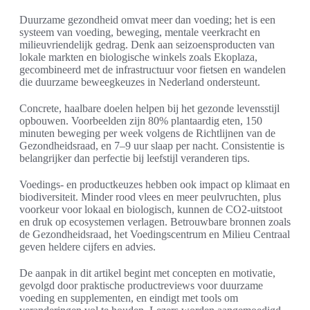
Duurzame gezondheid omvat meer dan voeding; het is een
systeem van voeding, beweging, mentale veerkracht en
milieuvriendelijk gedrag. Denk aan seizoensproducten van
lokale markten en biologische winkels zoals Ekoplaza,
gecombineerd met de infrastructuur voor fietsen en wandelen
die duurzame beweegkeuzes in Nederland ondersteunt.
Concrete, haalbare doelen helpen bij het gezonde levensstijl
opbouwen. Voorbeelden zijn 80% plantaardig eten, 150
minuten beweging per week volgens de Richtlijnen van de
Gezondheidsraad, en 7–9 uur slaap per nacht. Consistentie is
belangrijker dan perfectie bij leefstijl veranderen tips.
Voedings- en productkeuzes hebben ook impact op klimaat en
biodiversiteit. Minder rood vlees en meer peulvruchten, plus
voorkeur voor lokaal en biologisch, kunnen de CO2-uitstoot
en druk op ecosystemen verlagen. Betrouwbare bronnen zoals
de Gezondheidsraad, het Voedingscentrum en Milieu Centraal
geven heldere cijfers en advies.
De aanpak in dit artikel begint met concepten en motivatie,
gevolgd door praktische productreviews voor duurzame
voeding en supplementen, en eindigt met tools om