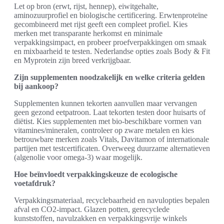
Let op bron (erwt, rijst, hennep), eiwitgehalte,
aminozuurprofiel en biologische certificering. Erwtenproteïne
gecombineerd met rijst geeft een compleet profiel. Kies
merken met transparante herkomst en minimale
verpakkingsimpact, en probeer proefverpakkingen om smaak
en mixbaarheid te testen. Nederlandse opties zoals Body & Fit
en Myprotein zijn breed verkrijgbaar.
Zijn supplementen noodzakelijk en welke criteria gelden
bij aankoop?
Supplementen kunnen tekorten aanvullen maar vervangen
geen gezond eetpatroon. Laat tekorten testen door huisarts of
diëtist. Kies supplementen met bio-beschikbare vormen van
vitamines/mineralen, controleer op zware metalen en kies
betrouwbare merken zoals Vitals, Davitamon of internationale
partijen met testcertificaten. Overweeg duurzame alternatieven
(algenolie voor omega-3) waar mogelijk.
Hoe beïnvloedt verpakkingskeuze de ecologische
voetafdruk?
Verpakkingsmateriaal, recyclebaarheid en navulopties bepalen
afval en CO2-impact. Glazen potten, gerecyclede
kunststoffen, navulzakken en verpakkingsvrije winkels