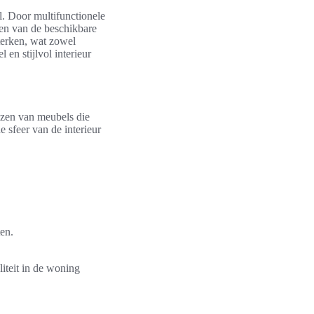
el. Door multifunctionele
ken van de beschikbare
terken, wat zowel
 en stijlvol interieur
iezen van meubels die
e sfeer van de interieur
ten.
iteit in de woning