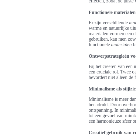
effecten, zodat de juiste
Functionele materialen
Er zijn verschillende
mat
warme en natuurlijke uit
materialen vormen een d
gebruiken, kan men zowe
functionele
materialen
bi
Ontwerpstrategieën voo
Bij het creëren van een i
een cruciale rol. Twee 
bevordert niet alleen de 
Minimalisme als stijlri
Minimalisme is meer dan 
benadrukt. Door overbodi
ontspanning. In minimalis
tot een gevoel van ruim
een harmonieuze sfeer on
Creatief gebruik van r