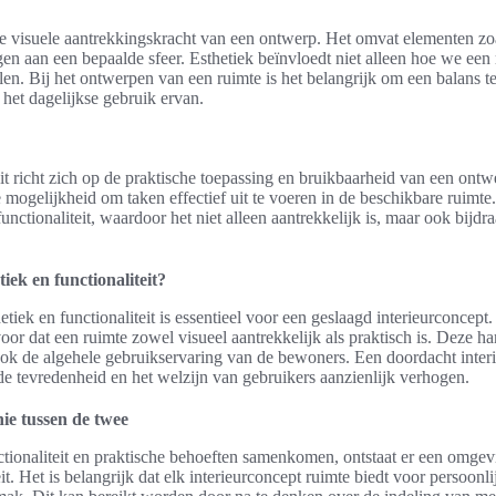
de visuele aantrekkingskracht van een ontwerp. Het omvat elementen zo
gen aan een bepaalde sfeer. Esthetiek beïnvloedt niet alleen hoe we e
en. Bij het ontwerpen van een ruimte is het belangrijk om een balans t
 het dagelijkse gebruik ervan.
teit richt zich op de praktische toepassing en bruikbaarheid van een ont
de mogelijkheid om taken effectief uit te voeren in de beschikbare ruim
unctionaliteit, waardoor het niet alleen aantrekkelijk is, maar ook bijdr
iek en functionaliteit?
tiek en functionaliteit is essentieel voor een geslaagd interieurconcept
oor dat een ruimte zowel visueel aantrekkelijk als praktisch is. Deze h
ook de algehele gebruikservaring van de bewoners. Een doordacht interi
 de tevredenheid en het welzijn van gebruikers aanzienlijk verhogen.
ie tussen de twee
tionaliteit en praktische behoeften samenkomen, ontstaat er een omgevi
it. Het is belangrijk dat elk interieurconcept ruimte biedt voor persoon