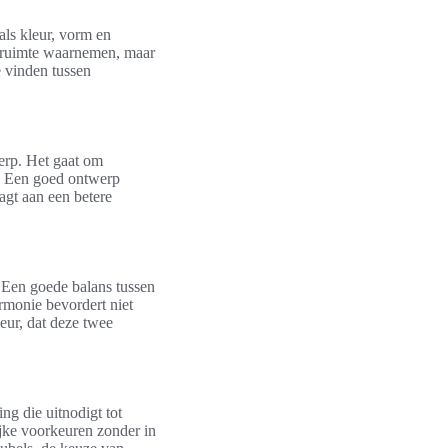
als kleur, vorm en
en ruimte waarnemen, maar
e vinden tussen
werp. Het gaat om
te. Een goed ontwerp
aagt aan een betere
. Een goede balans tussen
armonie bevordert niet
eur, dat deze twee
ng die uitnodigt tot
lijke voorkeuren zonder in