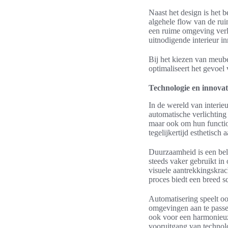
Naast het design is het 
algehele flow van de rui
een ruime omgeving ver
uitnodigende interieur in
Bij het kiezen van meube
optimaliseert het gevoel 
Technologie en innovati
In de wereld van interi
automatische verlichting
maar ook om hun function
tegelijkertijd esthetisch a
Duurzaamheid is een bela
steeds vaker gebruikt in
visuele aantrekkingskrac
proces biedt een breed s
Automatisering speelt oo
omgevingen aan te passen
ook voor een harmonieuze
vooruitgang van technolo