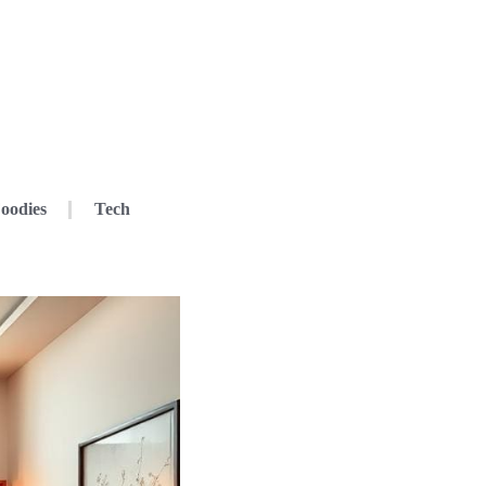
oodies
Tech