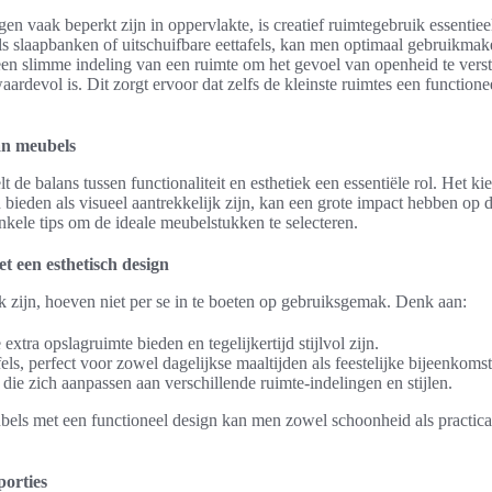
en vaak beperkt zijn in oppervlakte, is creatief ruimtegebruik essentie
als slaapbanken of uitschuifbare eettafels, kan men optimaal gebruikma
een slimme indeling van een ruimte om het gevoel van openheid te vers
aardevol is. Dit zorgt ervoor dat zelfs de kleinste ruimtes een functioneel
an meubels
 de balans tussen functionaliteit en esthetiek een essentiële rol. Het k
bieden als visueel aantrekkelijk zijn, kan een grote impact hebben op d
enkele tips om de ideale meubelstukken te selecteren.
t een esthetisch design
k zijn, hoeven niet per se in te boeten op gebruiksgemak. Denk aan:
xtra opslagruimte bieden en tegelijkertijd stijlvol zijn.
fels, perfect voor zowel dagelijkse maaltijden als feestelijke bijeenkoms
ie zich aanpassen aan verschillende ruimte-indelingen en stijlen.
els met een functioneel design kan men zowel schoonheid als practical
porties