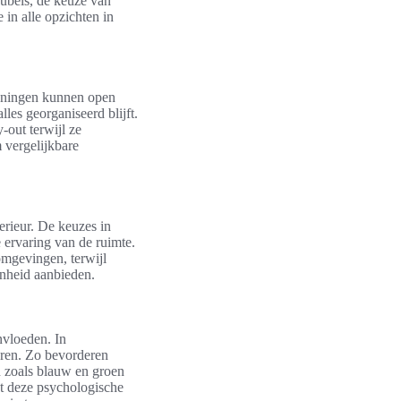
ubels, de keuze van
 in alle opzichten in
woningen kunnen open
lles georganiseerd blijft.
-out terwijl ze
 vergelijkbare
terieur. De keuzes in
 ervaring van de ruimte.
omgevingen, terwijl
onheid aanbieden.
nvloeden. In
ëren. Zo bevorderen
en zoals blauw en groen
et deze psychologische