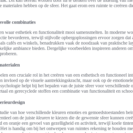
mak. Dit kan bereikt worden door na te denken over de indeling van me
e materialen hebben op de sfeer. Het gaat erom een ruimte te creëren die
volle combinaties
lden waar esthetiek en functionaliteit mooi samensmelten. In moderne 
ctie bevorderen, terwijl stijlvolle opbergoplossingen ervoor zorgen dat a
ls cafés en winkels, benadrukken vaak de noodzaak van praktische lay
ekkelijke ambiance bieden. Dergelijke voorbeelden inspireren anderen om
 proberen.
materialen
len een cruciale rol in het creëren van een esthetisch en functioneel in
en invloed op de visuele aantrekkingskracht, maar ook op de emotionele
sychologie helpt bij het bepalen van de juiste sfeer voor verschillende 
etaal en gerecyclede stoffen een combinatie van functionaliteit en scho
terieurdesign
studie van hoe verschillende kleuren emoties en gemoedstoestanden beï
sentieel om de juiste
kleuren
te kiezen die de gewenste sfeer kunnen cre
 en oranje een gevoel van gezelligheid en activiteit, terwijl koele tint
n. Het is handig om bij het ontwerpen van ruimtes rekening te houden m