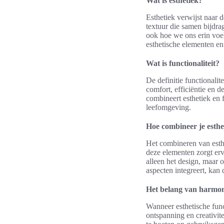
Wat is esthetiek?
Esthetiek verwijst naar 
textuur die samen bijdra
ook hoe we ons erin voel
esthetische elementen en
Wat is functionaliteit?
De definitie functionali
comfort, efficiëntie en 
combineert esthetiek en f
leefomgeving.
Hoe combineer je esthet
Het combineren van esthe
deze elementen zorgt erv
alleen het design, maar 
aspecten integreert, kan
Het belang van harmon
Wanneer esthetische func
ontspanning en creativite