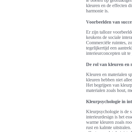
te boeten op gebruiksge
kleuren en de effecten di
harmonie is.
Voorbeelden van succes
Er zijn talloze voorbee
keukens de sociale intera
Commerciële ruimtes, zoa
tegelijkertijd een aantr
interieurconcepten uit te
De rol van kleuren en 
Kleuren en materialen spe
kleuren hebben niet alle
Het begrijpen van kleurp
materialen zoals hout, m
Kleurpsychologie in in
Kleurpsychologie is de 
interieurdesign is het es
warme kleuren zoals rood
rust en kalmte uitstrale