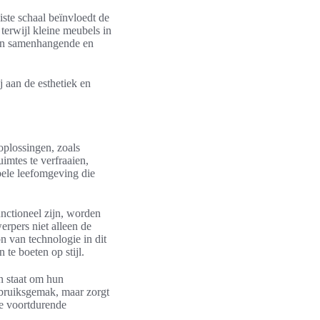
iste schaal beïnvloedt de
terwijl kleine meubels in
een samenhangende en
j aan de esthetiek en
oplossingen, zoals
imtes te verfraaien,
bele leefomgeving die
nctioneel zijn, worden
rpers niet alleen de
n van technologie in dit
te boeten op stijl.
in staat om hun
ebruiksgemak, maar zorgt
de voortdurende