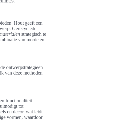
ruimtes.
bieden. Hout geeft een
ntwerp. Gerecyclede
materialen
strategisch te
combinatie van mooie en
alde ontwerpstrategieën
 Elk van deze methoden
n functionaliteit
itnodigt tot
els en decor, wat leidt
dige vormen, waardoor