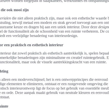
kleuren
worden toegepast in slaapkamers, werkruimtes en ontspannings
 die ook mooi zijn
erialen
die niet alleen praktisch zijn, maar ook een esthetische waarde 
straling, terwijl metaal een modern en strak gevoel toevoegt aan een o
uurzame keuze en dragen bij aan een uniek interieur. Door deze
design
l de functionaliteit als de schoonheid van een ruimte verbeteren. De 
edt een veelzijdige benadering van interieurdesign.
r een praktisch en esthetisch interieur
nterieur dat zowel praktisch als esthetisch aantrekkelijk is, spelen bepa
opmerkelijke benaderingen zijn minimalisme en creatief ruimtegebruik.
functionaliteit, maar ook de visuele aantrekkingskracht van een ruimte.
chting
alleen een modeverschijnsel; het is een ontwerpprincipes die eenvoud e
ge elementen te elimineren, ontstaat er een rustgevende omgeving die u
tisch interieurontwerp ligt de focus op het gebruik van essentiële meub
te en orde. Deze aanpak maakt gebruik van neutrale kleuren en eenvou
tstaat.
uimte