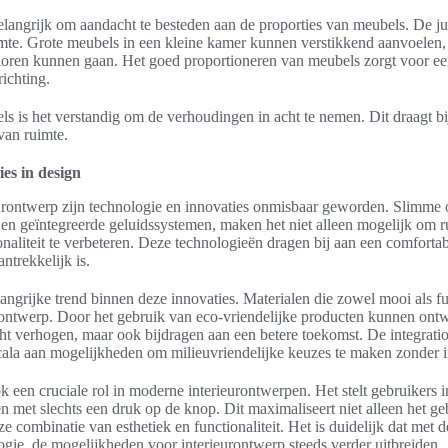
belangrijk om aandacht te besteden aan de proporties van meubels. De ju
mte. Grote meubels in een kleine kamer kunnen verstikkend aanvoelen, 
loren kunnen gaan. Het goed proportioneren van meubels zorgt voor 
richting.
ls is het verstandig om de verhoudingen in acht te nemen. Dit draagt bi
van ruimte.
es in design
eurontwerp zijn technologie en innovaties onmisbaar geworden. Slimme 
 en geïntegreerde geluidssystemen, maken het niet alleen mogelijk om ru
aliteit te verbeteren. Deze technologieën dragen bij aan een comforta
antrekkelijk is.
ngrijke trend binnen deze innovaties. Materialen die zowel mooi als fu
 ontwerp. Door het gebruik van eco-vriendelijke producten kunnen ontwe
ht verhogen, maar ook bijdragen aan een betere toekomst. De integratio
cala aan mogelijkheden om milieuvriendelijke keuzes te maken zonder in 
k een cruciale rol in moderne interieurontwerpen. Het stelt gebruikers 
 met slechts een druk op de knop. Dit maximaliseert niet alleen het g
 combinatie van esthetiek en functionaliteit. Het is duidelijk dat met 
gie, de mogelijkheden voor interieurontwerp steeds verder uitbreiden.