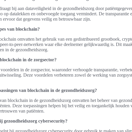
raagt bij aan dataveiligheid in de gezondheidszorg door patiëntgegevens
ico op datalekken en onbevoegde toegang vermindert. De transparantie 
 ervoor dat gegevens veilig en betrouwbaar zijn.
ipes van blockchain?
ockchain omvatten het gebruik van een gedistribueerd grootboek, crypt
peer-to-peer-netwerken waar elke deelnemer gelijkwaardig is. Dit maak
gen in de gezondheidszorg.
blockchain in de zorgsector?
e voordelen in de zorgsector, waaronder verhoogde transparantie, verbet
suitwisseling. Deze voordelen verbeteren zowel de werking van zorgsys
epassingen van blockchain in de gezondheidszorg?
 van blockchain in de gezondheidszorg omvatten het beheer van gezond
tiënten. Deze toepassingen helpen bij het veilig en toegankelijk houden 
ertrouwen van patiënten.
ij gezondheidszorg cybersecurity?
helpt bij gezondheidszorg cybersecurity door gebruik te maken van sli