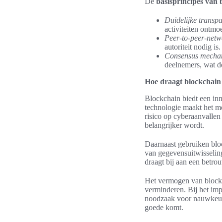
De
basisprincipes van 
Duidelijke transpa
activiteiten ontmo
Peer-to-peer-netw
autoriteit nodig is.
Consensus mecha
deelnemers, wat de
Hoe draagt blockchain 
Blockchain biedt een in
technologie maakt het mo
risico op cyberaanvallen 
belangrijker wordt.
Daarnaast gebruiken blo
van gegevensuitwisseling
draagt bij aan een betr
Het vermogen van blockch
verminderen. Bij het im
noodzaak voor nauwkeurig
goede komt.