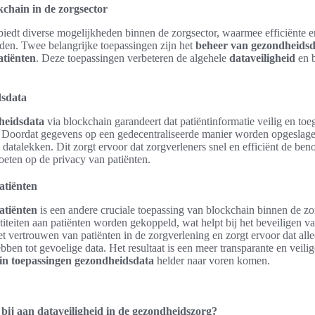
chain in de zorgsector
iedt diverse mogelijkheden binnen de zorgsector, waarmee efficiënte e
den. Twee belangrijke toepassingen zijn het
beheer van gezondheidsd
atiënten
. Deze toepassingen verbeteren de algehele
dataveiligheid
en 
dsdata
heidsdata
via blockchain garandeert dat patiëntinformatie veilig en toeg
 Doordat gegevens op een gedecentraliseerde manier worden opgeslagen
datalekken. Dit zorgt ervoor dat zorgverleners snel en efficiënt de be
boeten op de privacy van patiënten.
atiënten
atiënten
is een andere cruciale toepassing van blockchain binnen de z
ntiteiten aan patiënten worden gekoppeld, wat helpt bij het beveiligen 
t vertrouwen van patiënten in de zorgverlening en zorgt ervoor dat all
en tot gevoelige data. Het resultaat is een meer transparante en veili
in toepassingen gezondheidsdata
helder naar voren komen.
bij aan dataveiligheid in de gezondheidszorg?