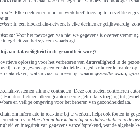
blockchain
zijn cruciaal voor het begrijpen van deze technologie. Belan
rantie:
Elke deelnemer in het netwerk heeft toegang tot dezelfde gegev
edigt.
erken:
In een blockchain-netwerk is elke deelnemer gelijkwaardig, zond
nismen:
Voor het toevoegen van nieuwe gegevens is overeenstemming 
 integriteit van het systeem waarborgt.
bij aan dataveiligheid in de gezondheidszorg?
novatieve oplossing voor het verbeteren van
dataveiligheid
in de gezon
gelijk om gegevens op een versleutelde en gedistribueerde manier op te
en datalekken, wat cruciaal is in een tijd waarin
gezondheidszorg cyber
ckchain-systemen slimme contracten. Deze contracten controleren aut
. Hierdoor hebben alleen geautoriseerde gebruikers toegang tot gevoeli
ouwbare en veilige omgeving voor het beheren van gezondheidsdata.
ain om informatie in real-time bij te werken, helpt ook fouten in geg
plementeren van
Hoe draagt blockchain bij aan dataveiligheid in de g
heid en integriteit van gegevens vanzelfsprekend, wat de algehele kwa