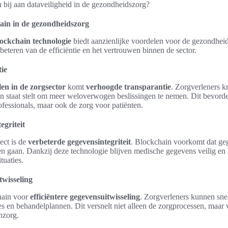
ain in de gezondheidszorg
ockchain technologie
biedt aanzienlijke voordelen voor de gezondhei
rbeteren van de efficiëntie en het vertrouwen binnen de sector.
ie
en in de zorgsector
komt
verhoogde transparantie
. Zorgverleners kr
n staat stelt om meer weloverwogen beslissingen te nemen. Dit bevorder
fessionals, maar ook de zorg voor patiënten.
egriteit
ect is de
verbeterde gegevensintegriteit
. Blockchain voorkomt dat g
en gaan. Dankzij deze technologie blijven medische gegevens veilig en
ituaties.
twisseling
hain voor
efficiëntere gegevensuitwisseling
. Zorgverleners kunnen snel
oses en behandelplannen. Dit versnelt niet alleen de zorgprocessen, maar
nzorg.