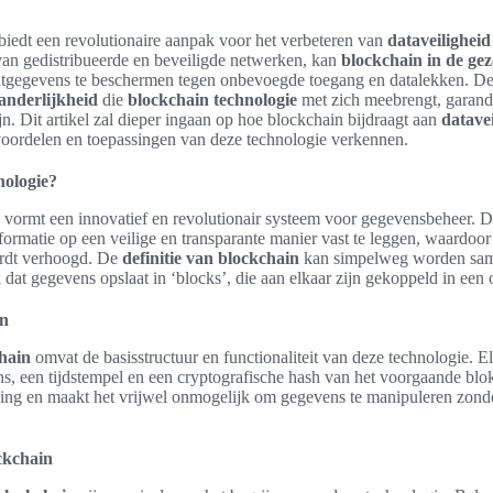
biedt een revolutionaire aanpak voor het verbeteren van
dataveiligheid
an gedistribueerde en beveiligde netwerken, kan
blockchain in de ge
ëntgegevens te beschermen tegen onbevoegde toegang en datalekken. 
anderlijkheid
die
blockchain technologie
met zich meebrengt, garand
jn. Dit artikel zal dieper ingaan op hoe blockchain bijdraagt aan
datavei
oordelen en toepassingen van deze technologie verkennen.
nologie?
vormt een innovatief en revolutionair systeem voor gegevensbeheer. De
formatie op een veilige en transparante manier vast te leggen, waardoor 
ordt verhoogd. De
definitie van blockchain
kan simpelweg worden sam
 dat gegevens opslaat in ‘blocks’, die aan elkaar zijn gekoppeld in een
in
chain
omvat de basisstructuur en functionaliteit van deze technologie. E
, een tijdstempel en een cryptografische hash van het voorgaande blok
ging en maakt het vrijwel onmogelijk om gegevens te manipuleren zonde
ckchain