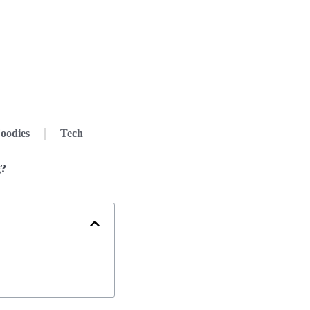
oodies
Tech
g?