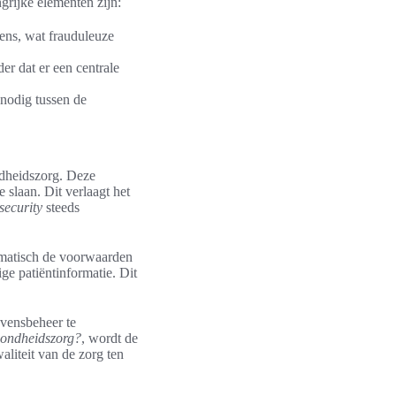
grijke elementen zijn:
ens, wat frauduleuze
er dat er een centrale
nodig tussen de
dheidszorg. Deze
 slaan. Dit verlaagt het
security
steeds
omatisch de voorwaarden
ge patiëntinformatie. Dit
evensbeheer te
ezondheidszorg?
, wordt de
liteit van de zorg ten