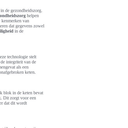
in de gezondheidszorg.
zondheidszorg
helpen
De kenmerken van
eren dat gegevens zowel
ligheid
in de
ze technologie stelt
de integriteit van de
engevat als een
 onafgebroken keten.
lk blok in de keten bevat
. Dit zorgt voor een
r dat dit wordt