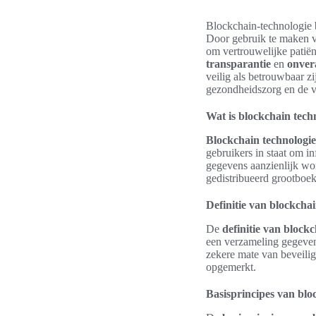
Blockchain-technologie 
Door gebruik te maken v
om vertrouwelijke pati
transparantie
en
onver
veilig als betrouwbaar zi
gezondheidszorg en de v
Wat is blockchain tech
Blockchain technologie
gebruikers in staat om in
gegevens aanzienlijk w
gedistribueerd grootboek
Definitie van blockcha
De
definitie van block
een verzameling gegevens
zekere mate van beveili
opgemerkt.
Basisprincipes van blo