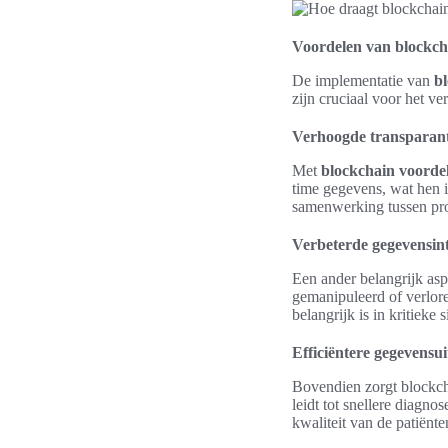
Voordelen van blockch
De implementatie van
bl
zijn cruciaal voor het ve
Verhoogde transparant
Met
blockchain voordel
time gegevens, wat hen i
samenwerking tussen pro
Verbeterde gegevensint
Een ander belangrijk asp
gemanipuleerd of verlor
belangrijk is in kritieke s
Efficiëntere gegevensui
Bovendien zorgt blockc
leidt tot snellere diagn
kwaliteit van de patiënte