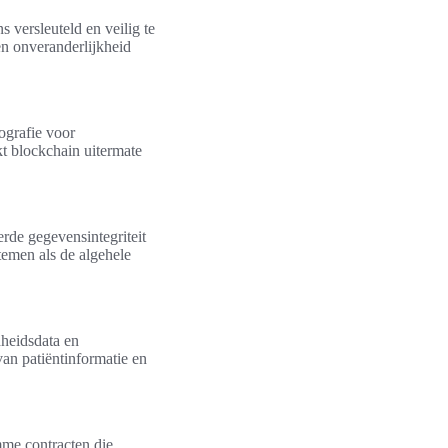
 versleuteld en veilig te
en onveranderlijkheid
ografie voor
t blockchain uitermate
erde gegevensintegriteit
temen als de algehele
heidsdata en
van patiëntinformatie en
mme contracten die