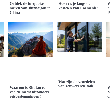
Ontdek de turquoise
Hoe reis je langs de
W
meren van Jiuzhaigou in
kastelen van Roemenië?
h
China
P
Wat zijn de voordelen
van zonwerende folie?
Waarom is Bhutan een
W
van de meest bijzondere
M
reisbestemmingen?
o