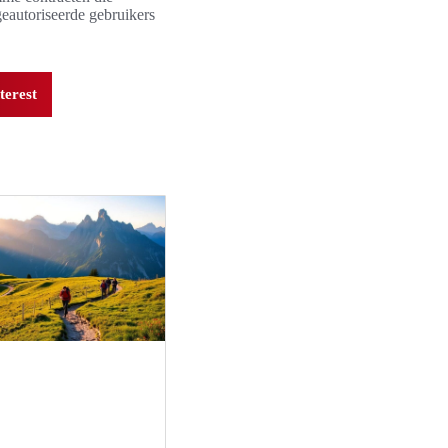
geautoriseerde gebruikers
terest