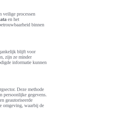
n veilige processen
ata
en het
betrouwbaarheid binnen
ankelijk blijft voor
, zijn ze minder
nodigde informatie kunnen
orgsector. Deze methode
van persoonlijke gegevens.
een geautoriseerde
ge omgeving, waarbij de