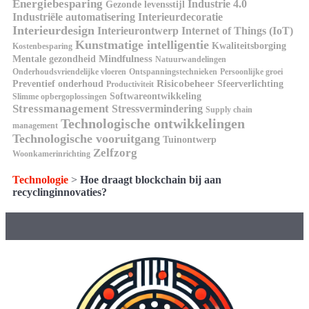
Energiebesparing
Industrie 4.0
Gezonde levensstijl
Industriële automatisering
Interieurdecoratie
Interieurdesign
Interieurontwerp
Internet of Things (IoT)
Kunstmatige intelligentie
Kwaliteitsborging
Kostenbesparing
Mindfulness
Mentale gezondheid
Natuurwandelingen
Onderhoudsvriendelijke vloeren
Ontspanningstechnieken
Persoonlijke groei
Risicobeheer
Preventief onderhoud
Sfeerverlichting
Productiviteit
Softwareontwikkeling
Slimme opbergoplossingen
Stressmanagement
Stressvermindering
Supply chain
Technologische ontwikkelingen
management
Technologische vooruitgang
Tuinontwerp
Zelfzorg
Woonkamerinrichting
Technologie
>
Hoe draagt blockchain bij aan
recyclinginnovaties?