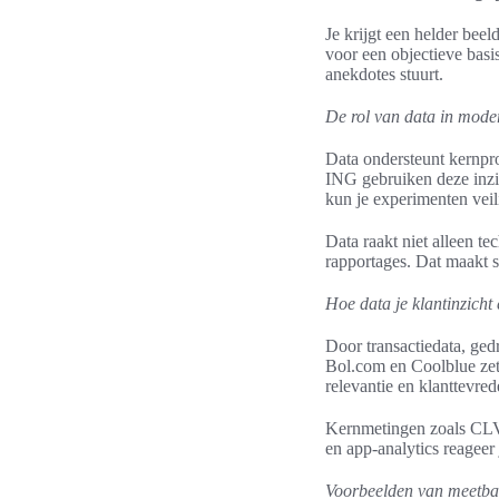
Je krijgt een helder bee
voor een objectieve basi
anekdotes stuurt.
De rol van data in mode
Data ondersteunt kernpro
ING gebruiken deze inzi
kun je experimenten veil
Data raakt niet alleen t
rapportages. Dat maakt s
Hoe data je klantinzicht 
Door transactiedata, ged
Bol.com en Coolblue zett
relevantie en klanttevre
Kernmetingen zoals CLV, 
en app-analytics reageer 
Voorbeelden van meetba