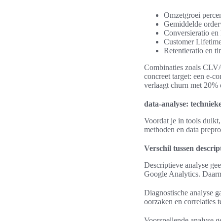
Omzetgroei perce
Gemiddelde orde
Conversieratio en
Customer Lifetim
Retentieratio en t
Combinaties zoals CLV/C
concreet target: een e-c
verlaagt churn met 20% 
data-analyse: technieke
Voordat je in tools duik
methoden en data prepro
Verschil tussen descrip
Descriptieve analyse gee
Google Analytics. Daarm
Diagnostische analyse g
oorzaken en correlaties t
Voorspellende analyse g