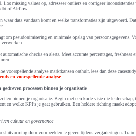
l. Los missing values op, adresseer outliers en corrigeer inconsistenties
dbt of Airflow.
en waar data vandaan komt en welke transformaties zijn uitgevoerd. Da
e.
agt om pseudonimisering en minimale opslag van persoonsgegevens. V
a verwerken.
t automatische checks en alerts. Meet accurate percentages, freshness
turen.
hoe voorspellende analyse marktkansen onthult, lees dan deze casestud
ends en voorspellende analyse
.
-gedreven processen binnen je organisatie
inzetten binnen je organisatie. Begin met een korte visie die leiderschap,
ent en welke KPI’s je gaat gebruiken. Een heldere richting maakt adopt
riven cultuur en governance
besluitvorming door voorbeelden te geven tijdens vergaderingen. Train