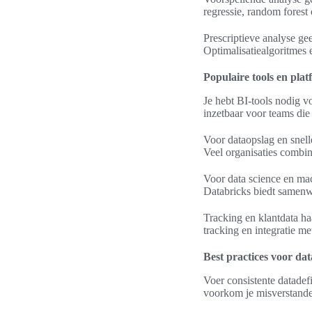
regressie, random forest
Prescriptieve analyse gee
Optimalisatiealgoritmes 
Populaire tools en pla
Je hebt BI-tools nodig v
inzetbaar voor teams die 
Voor dataopslag en snel
Veel organisaties combin
Voor data science en mac
Databricks biedt samenw
Tracking en klantdata h
tracking en integratie m
Best practices voor da
Voer consistente datade
voorkom je misverstande