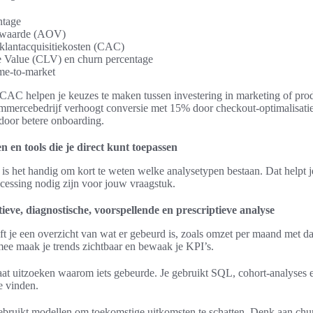
ntage
rwaarde (AOV)
 klantacquisitiekosten (CAC)
e Value (CLV) en churn percentage
ime-to-market
AC helpen je keuzes te maken tussen investering in marketing of pro
ommercebedrijf verhoogt conversie met 15% door checkout-optimalisati
door betere onboarding.
n en tools die je direct kunt toepassen
t, is het handig om kort te weten welke analysetypen bestaan. Dat helpt 
cessing nodig zijn voor jouw vraagstuk.
tieve, diagnostische, voorspellende en prescriptieve analyse
ft je een overzicht van wat er gebeurd is, zoals omzet per maand met 
ee maak je trends zichtbaar en bewaak je KPI’s.
aat uitzoeken waarom iets gebeurde. Je gebruikt SQL, cohort-analyses 
e vinden.
ebruikt modellen om toekomstige uitkomsten te schatten. Denk aan chur