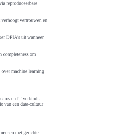
 via reproduceerbare
t verhoogt vertrouwen en
oer DPIA’s uit wanneer
 en completeness om
y over machine learning
 teams en IT verbindt.
ie van een data-cultuur
 mensen met gerichte