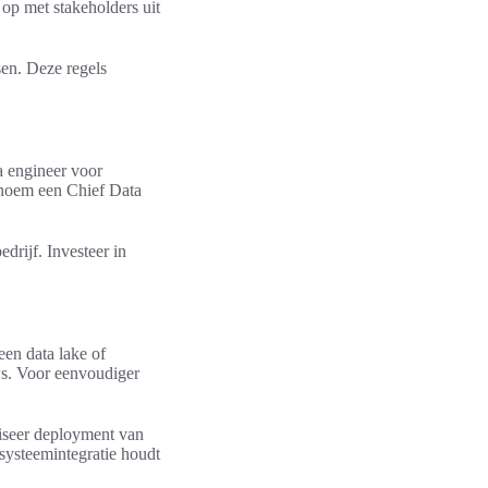
op met stakeholders uit
en. Deze regels
ta engineer voor
enoem een Chief Data
edrijf. Investeer in
en data lake of
ws. Voor eenvoudiger
tiseer deployment van
 systeemintegratie houdt