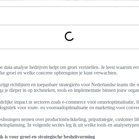
hoe data-analyse bedrijven helpt om groei versnellen. Je leest waarom ee
jke groei en welke concrete opbrengsten je kunt verwachten.
 krijgt richtlijnen en toepasbare strategieën voor Nederlandse teams die
 ga je dieper in op technieken, tools en implementatie binnen jouw organ
idelijke impact in sectoren zoals e-commerce voor omzetoptimalisatie, f
ogistiek voor route- en voorraadoptimalisatie en marketing voor conver
eslissingen nemen over productontwikkeling, prijsstrategie, customer l
teitsplanning. In volgende secties leg ik uit welke tools en analysetypen
 is voor groei en strategische besluitvorming