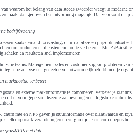
ld van waarom het belang van data steeds zwaarder weegt in moderne org
s en maakt datagedreven besluitvorming mogelijk. Dat voorkomt dat je 
rne bedrijfsvoering
cessen zoals demand forecasting, churn-analyse en prijsoptimalisatie. B
chten om producten en diensten continu te verbeteren. Met A/B-testing
ig schalen en resultaten snel implementeren.
echnische teams. Management, sales en customer support profiteren van 
trategische analyse een gedeelde verantwoordelijkheid binnen je organi
en marktpositie verbetert
ragsdata en externe marktinformatie te combineren, verbeter je klantinzi
en dit in voor gepersonaliseerde aanbevelingen en logistieke optimalis
denheid.
churn rate en NPS geven je stuurinformatie over klantwaarde en loyali
je sneller op marktveranderingen en vergroot je je concurrentiepositie.
re groe-KPI’s met data