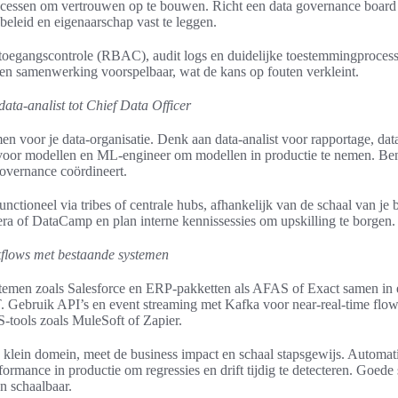
uccessen om vertrouwen op te bouwen. Richt een data governance board 
 beleid en eigenaarschap vast te leggen.
 toegangscontrole (RBAC), audit logs en duidelijke toestemmingprocess
n samenwerking voorspelbaar, wat de kans op fouten verkleint.
data-analist tot Chief Data Officer
men voor je data-organisatie. Denk aan data-analist voor rapportage, da
ist voor modellen en ML-engineer om modellen in productie te nemen. B
governance coördineert.
nctioneel via tribes of centrale hubs, afhankelijk van de schaal van je b
ra of DataCamp en plan interne kennissessies om upskilling te borgen.
kflows met bestaande systemen
emen zoals Salesforce en ERP-pakketten als AFAS of Exact samen in e
Gebruik API’s en event streaming met Kafka voor near‑real‑time flo
S-tools zoals MuleSoft of Zapier.
en klein domein, meet de business impact en schaal stapsgewijs. Automa
ormance in productie om regressies en drift tijdig te detecteren. Goede
n schaalbaar.