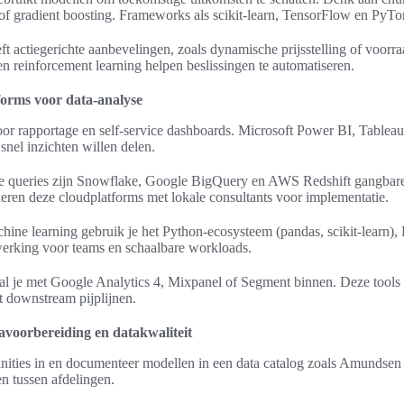
 of gradient boosting. Frameworks als scikit-learn, TensorFlow en PyTor
ft actiegerichte aanbevelingen, zoals dynamische prijsstelling of voorra
en reinforcement learning helpen beslissingen te automatiseren.
tforms voor data-analyse
oor rapportage en self-service dashboards. Microsoft Power BI, Tablea
snel inzichten willen delen.
le queries zijn Snowflake, Google BigQuery en AWS Redshift gangbare
eren deze cloudplatforms met lokale consultants voor implementatie.
hine learning gebruik je het Python-ecosysteem (pandas, scikit-learn),
erking voor teams en schaalbare workloads.
aal je met Google Analytics 4, Mixpanel of Segment binnen. Deze tools
et downstream pijplijnen.
tavoorbereiding en datakwaliteit
finities in en documenteer modellen in een data catalog zoals Amundse
n tussen afdelingen.