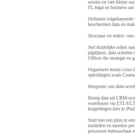
sessies en vier kleine s
IT, legal en business om
Definieer rolgebaseerde
beschermen data en make
Structuur en rollen: van 
Stel duidelijke rollen sa
pijplijnen, data scient
Officer die strategie en 
Organiseer teams cross‑fu
opleidingen zoals Course
Integratie van data-wor
Breng data uit CRM-syst
warehouse via ETL/ELT. 
koppelingen kies je iPaa
Start met een pilot in e
modellen en monitor perf
processen betrouwbaar e