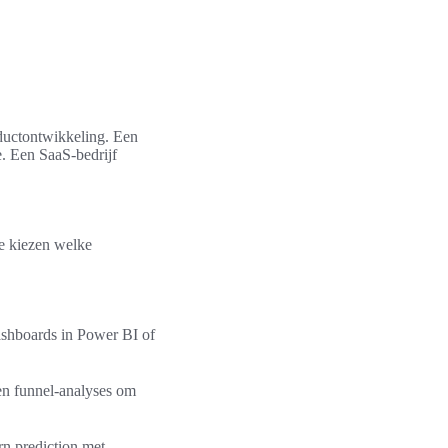
ductontwikkeling. Een
e. Een SaaS-bedrijf
je kiezen welke
dashboards in Power BI of
en funnel-analyses om
n prediction met