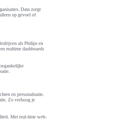
anisaties. Data zorgt
alleen op gevoel of
edrijven als Philips en
 en realtime dashboards
toegankelijke
satie.
chten en personalisatie.
atie. Zo verhoog je
teit. Met real-time web-