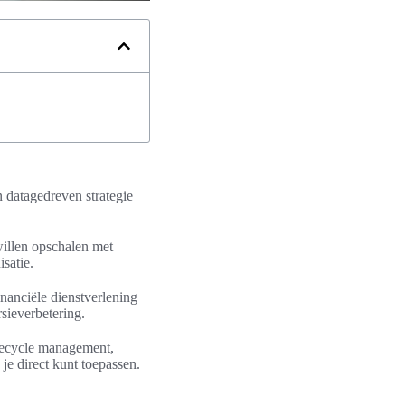
n datagedreven strategie
 willen opschalen met
isatie.
inanciële dienstverlening
sieverbetering.
ifecycle management,
 je direct kunt toepassen.