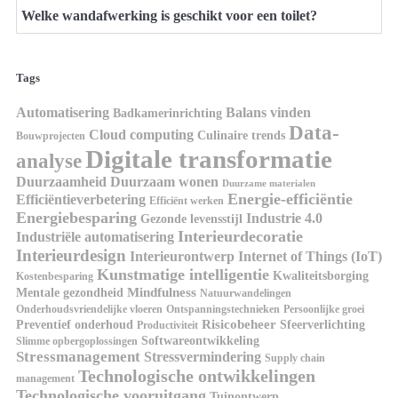
Welke wandafwerking is geschikt voor een toilet?
Tags
Automatisering
Balans vinden
Badkamerinrichting
Data-
Cloud computing
Culinaire trends
Bouwprojecten
Digitale transformatie
analyse
Duurzaamheid
Duurzaam wonen
Duurzame materialen
Energie-efficiëntie
Efficiëntieverbetering
Efficiënt werken
Energiebesparing
Industrie 4.0
Gezonde levensstijl
Interieurdecoratie
Industriële automatisering
Interieurdesign
Interieurontwerp
Internet of Things (IoT)
Kunstmatige intelligentie
Kwaliteitsborging
Kostenbesparing
Mindfulness
Mentale gezondheid
Natuurwandelingen
Onderhoudsvriendelijke vloeren
Ontspanningstechnieken
Persoonlijke groei
Risicobeheer
Preventief onderhoud
Sfeerverlichting
Productiviteit
Softwareontwikkeling
Slimme opbergoplossingen
Stressmanagement
Stressvermindering
Supply chain
Technologische ontwikkelingen
management
Technologische vooruitgang
Tuinontwerp