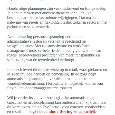
Handmatige planningen zijn vaak tijdrovend en foutgevoelig.
Je hebt te maken met dubbele diensten, onduidelijke
beschikbaarheid en last-minute wijzigingen. Dat maakt
naleving van regels en flexibiliteit lastig, zeker in sectoren met
piekuren en seizoenswerk.
Automatisering personeelsplanning vermindert
administratieve lasten en versnelt je reactietijd op
vraagfluctuaties. Met roostersoftware en workforce
management-tools verbeter je de naleving van wet- en cao-
regels. Medewerkers profiteren van meer transparantie en
selfservice, wat de tevredenheid verhoogt.
Praktisch levert dit directe winst op in retail, waar piekuren en
seizoen invloed hebben op bemensing. In de zorg helpt
automatische planning bij verplichte rusttijden en
vaardighedenmatching. Hospitality en logistiek winnen aan
flexibiliteit door vraaggestuurde roosters.
Wil je verder lezen over hoe logistieke automatisering
capaciteit en arbeidsplanning kan ondersteunen, kijk dan naar
dit korte overzicht op EvoPortaal voor concrete voorbeelden
en resultaten:
logistieke automatisering en capaciteit
.