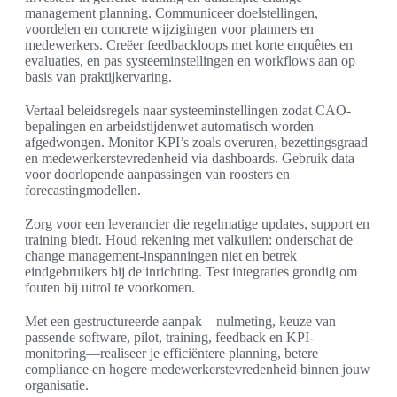
management planning. Communiceer doelstellingen,
voordelen en concrete wijzigingen voor planners en
medewerkers. Creëer feedbackloops met korte enquêtes en
evaluaties, en pas systeeminstellingen en workflows aan op
basis van praktijkervaring.
Vertaal beleidsregels naar systeeminstellingen zodat CAO-
bepalingen en arbeidstijdenwet automatisch worden
afgedwongen. Monitor KPI’s zoals overuren, bezettingsgraad
en medewerkerstevredenheid via dashboards. Gebruik data
voor doorlopende aanpassingen van roosters en
forecastingmodellen.
Zorg voor een leverancier die regelmatige updates, support en
training biedt. Houd rekening met valkuilen: onderschat de
change management-inspanningen niet en betrek
eindgebruikers bij de inrichting. Test integraties grondig om
fouten bij uitrol te voorkomen.
Met een gestructureerde aanpak—nulmeting, keuze van
passende software, pilot, training, feedback en KPI-
monitoring—realiseer je efficiëntere planning, betere
compliance en hogere medewerkerstevredenheid binnen jouw
organisatie.