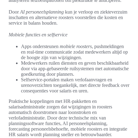
analyseren seizoenspatronen om piekdrukte te anticiperen.
Door
AI personeelsplanning
kun je verloop en ziekteverzuim
inschatten en alternatieve roosters voorstellen die kosten en
service in balans houden.
Mobiele functies en selfservice
Apps ondersteunen
mobiele roosters
, pushmeldingen
en real-time communicatie zodat medewerkers altijd op
de hoogte zijn van wijzigingen.
Medewerkers ruilen diensten en geven beschikbaarheid
door via app-gebaseerde ruilsystemen met automatische
goedkeuring door planners.
Selfservice-portalen maken verlofaanvragen en
urenoverzichten toegankelijk, met directe feedback over
consequenties voor salaris en uren.
Praktische koppelingen met HR-pakketten en
salarisadministratie zorgen dat wijzigingen in roosters
automatisch doorstromen naar loonstroken en
verlofadministratie. Door deze technische mix van
planningssoftware functies, AI personeelsplanning,
forecasting personeelsbehoefte, mobiele roosters en integratie
HR salaris wordt planning sneller en betrouwbaarder.