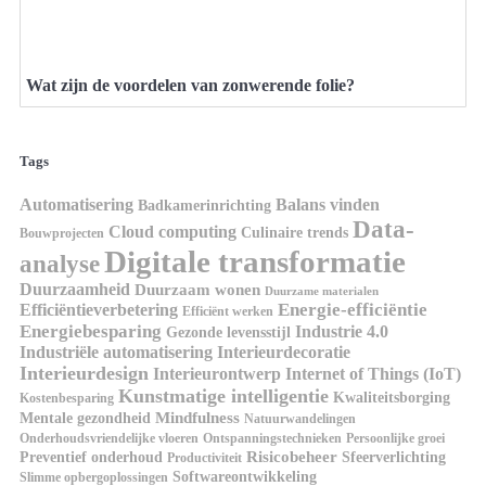
Wat zijn de voordelen van zonwerende folie?
Tags
Automatisering
Balans vinden
Badkamerinrichting
Data-
Cloud computing
Culinaire trends
Bouwprojecten
Digitale transformatie
analyse
Duurzaamheid
Duurzaam wonen
Duurzame materialen
Energie-efficiëntie
Efficiëntieverbetering
Efficiënt werken
Energiebesparing
Industrie 4.0
Gezonde levensstijl
Industriële automatisering
Interieurdecoratie
Interieurdesign
Interieurontwerp
Internet of Things (IoT)
Kunstmatige intelligentie
Kwaliteitsborging
Kostenbesparing
Mindfulness
Mentale gezondheid
Natuurwandelingen
Onderhoudsvriendelijke vloeren
Ontspanningstechnieken
Persoonlijke groei
Risicobeheer
Preventief onderhoud
Sfeerverlichting
Productiviteit
Softwareontwikkeling
Slimme opbergoplossingen