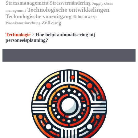
Stressmanagement
Stressvermindering
Supply chain
Technologische ontwikkelingen
management
Technologische vooruitgang
Tuinontwerp
Zelfzorg
Woonkamerinrichting
Technologie
>
Hoe helpt automatisering bij
personeelsplanning?