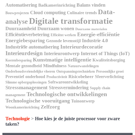
Automatisering
Balans vinden
Badkamerinrichting
Data-
Cloud computing
Culinaire trends
Bouwprojecten
Digitale transformatie
analyse
Duurzaamheid
Duurzaam wonen
Duurzame materialen
Energie-efficiëntie
Efficiëntieverbetering
Efficiënt werken
Energiebesparing
Industrie 4.0
Gezonde levensstijl
Interieurdecoratie
Industriële automatisering
Interieurdesign
Interieurontwerp
Internet of Things (IoT)
Kunstmatige intelligentie
Kwaliteitsborging
Kostenbesparing
Mindfulness
Mentale gezondheid
Natuurwandelingen
Onderhoudsvriendelijke vloeren
Ontspanningstechnieken
Persoonlijke groei
Risicobeheer
Preventief onderhoud
Sfeerverlichting
Productiviteit
Softwareontwikkeling
Slimme opbergoplossingen
Stressmanagement
Stressvermindering
Supply chain
Technologische ontwikkelingen
management
Technologische vooruitgang
Tuinontwerp
Zelfzorg
Woonkamerinrichting
Technologie
>
Hoe kies je de juiste processor voor zware
taken?