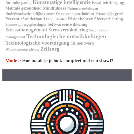
Kunstmatige intelligentie
Kwaliteitsborging
Kostenbesparing
Mindfulness
Mentale gezondheid
Natuurwandelingen
Onderhoudsvriendelijke vloeren
Ontspanningstechnieken
Persoonlijke groei
Risicobeheer
Preventief onderhoud
Sfeerverlichting
Productiviteit
Softwareontwikkeling
Slimme opbergoplossingen
Stressmanagement
Stressvermindering
Supply chain
Technologische ontwikkelingen
management
Technologische vooruitgang
Tuinontwerp
Zelfzorg
Woonkamerinrichting
Mode
>
Hoe maak je je look compleet met een shawl?