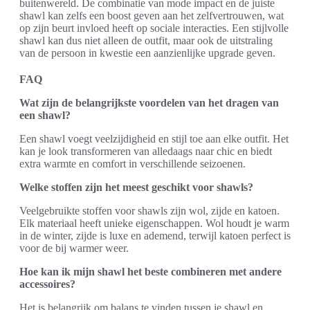
buitenwereld. De combinatie van mode impact en de juiste
shawl kan zelfs een boost geven aan het zelfvertrouwen, wat
op zijn beurt invloed heeft op sociale interacties. Een stijlvolle
shawl kan dus niet alleen de outfit, maar ook de uitstraling
van de persoon in kwestie een aanzienlijke upgrade geven.
FAQ
Wat zijn de belangrijkste voordelen van het dragen van
een shawl?
Een shawl voegt veelzijdigheid en stijl toe aan elke outfit. Het
kan je look transformeren van alledaags naar chic en biedt
extra warmte en comfort in verschillende seizoenen.
Welke stoffen zijn het meest geschikt voor shawls?
Veelgebruikte stoffen voor shawls zijn wol, zijde en katoen.
Elk materiaal heeft unieke eigenschappen. Wol houdt je warm
in de winter, zijde is luxe en ademend, terwijl katoen perfect is
voor de bij warmer weer.
Hoe kan ik mijn shawl het beste combineren met andere
accessoires?
Het is belangrijk om balans te vinden tussen je shawl en