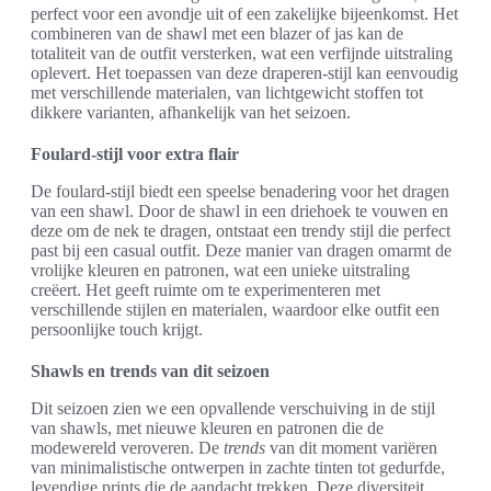
perfect voor een avondje uit of een zakelijke bijeenkomst. Het
combineren van de shawl met een blazer of jas kan de
totaliteit van de outfit versterken, wat een verfijnde uitstraling
oplevert. Het toepassen van deze draperen-stijl kan eenvoudig
met verschillende materialen, van lichtgewicht stoffen tot
dikkere varianten, afhankelijk van het seizoen.
Foulard-stijl voor extra flair
De foulard-stijl biedt een speelse benadering voor het dragen
van een shawl. Door de shawl in een driehoek te vouwen en
deze om de nek te dragen, ontstaat een trendy stijl die perfect
past bij een casual outfit. Deze manier van dragen omarmt de
vrolijke kleuren en patronen, wat een unieke uitstraling
creëert. Het geeft ruimte om te experimenteren met
verschillende stijlen en materialen, waardoor elke outfit een
persoonlijke touch krijgt.
Shawls en trends van dit seizoen
Dit seizoen zien we een opvallende verschuiving in de stijl
van shawls, met nieuwe kleuren en patronen die de
modewereld veroveren. De
trends
van dit moment variëren
van minimalistische ontwerpen in zachte tinten tot gedurfde,
levendige prints die de aandacht trekken. Deze diversiteit