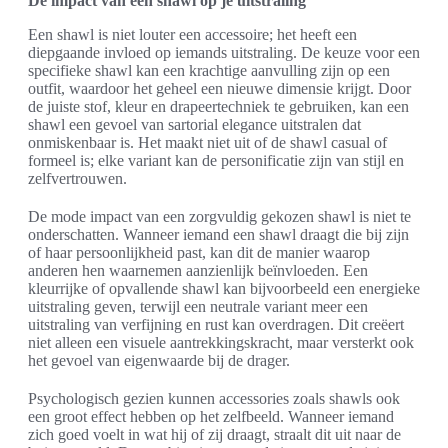
De impact van een shawl op je uitstraling
Een shawl is niet louter een accessoire; het heeft een
diepgaande invloed op iemands uitstraling. De keuze voor een
specifieke shawl kan een krachtige aanvulling zijn op een
outfit, waardoor het geheel een nieuwe dimensie krijgt. Door
de juiste stof, kleur en drapeertechniek te gebruiken, kan een
shawl een gevoel van sartorial elegance uitstralen dat
onmiskenbaar is. Het maakt niet uit of de shawl casual of
formeel is; elke variant kan de personificatie zijn van stijl en
zelfvertrouwen.
De mode impact van een zorgvuldig gekozen shawl is niet te
onderschatten. Wanneer iemand een shawl draagt die bij zijn
of haar persoonlijkheid past, kan dit de manier waarop
anderen hen waarnemen aanzienlijk beïnvloeden. Een
kleurrijke of opvallende shawl kan bijvoorbeeld een energieke
uitstraling geven, terwijl een neutrale variant meer een
uitstraling van verfijning en rust kan overdragen. Dit creëert
niet alleen een visuele aantrekkingskracht, maar versterkt ook
het gevoel van eigenwaarde bij de drager.
Psychologisch gezien kunnen accessories zoals shawls ook
een groot effect hebben op het zelfbeeld. Wanneer iemand
zich goed voelt in wat hij of zij draagt, straalt dit uit naar de