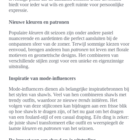
biedt voor ieder wat wils en geeft ruimte voor persoonlijke
expressie.
Nieuwe kleuren en patronen
Populaire
kleuren
dit seizoen zijn onder andere pastel
nuancerende en aardetinten die perfect aansluiten bij de
ontspannen sfeer van de zomer. Terwijl sommige kiezen voor
eenvoud, brengen anderen hun
patronen
tot leven met florale
motieven en geometrische designs. Het combineren van
verschillende stijlen zorgt voor een unieke en eigenzinnige
uitstraling.
Inspiratie van mode-influencers
Mode-influencers dienen als belangrijke inspiratiebronnen bij
het stylen van shawls. Veel van hen combineren shawls met
trendy outfits, waardoor ze nieuwe
trends
initiëren. Het
volgen van deze stijliconen kan bijdragen aan een frisse blik
op hoe shawls te dragen zijn, of het nu gaat om het dragen
van een foulard-stijl of een casual draping. Eén ding is zeker:
de juiste shawl transformeert elke outfit en weerspiegelt de
laatste
kleuren
en
patronen
van het seizoen.