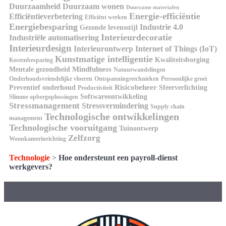
Duurzaamheid
Duurzaam wonen
Duurzame materialen
Energie-efficiëntie
Efficiëntieverbetering
Efficiënt werken
Energiebesparing
Industrie 4.0
Gezonde levensstijl
Interieurdecoratie
Industriële automatisering
Interieurdesign
Interieurontwerp
Internet of Things (IoT)
Kunstmatige intelligentie
Kwaliteitsborging
Kostenbesparing
Mindfulness
Mentale gezondheid
Natuurwandelingen
Onderhoudsvriendelijke vloeren
Ontspanningstechnieken
Persoonlijke groei
Risicobeheer
Preventief onderhoud
Sfeerverlichting
Productiviteit
Softwareontwikkeling
Slimme opbergoplossingen
Stressmanagement
Stressvermindering
Supply chain
Technologische ontwikkelingen
management
Technologische vooruitgang
Tuinontwerp
Zelfzorg
Woonkamerinrichting
Technologie
>
Hoe ondersteunt een payroll-dienst
werkgevers?