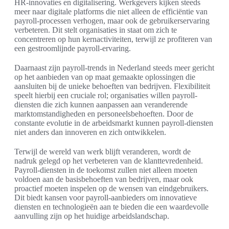
HR-innovaties en digitalisering. Werkgevers kijken steeds
meer naar digitale platforms die niet alleen de efficiëntie van
payroll-processen verhogen, maar ook de gebruikerservaring
verbeteren. Dit stelt organisaties in staat om zich te
concentreren op hun kernactiviteiten, terwijl ze profiteren van
een gestroomlijnde payroll-ervaring.
Daarnaast zijn payroll-trends in Nederland steeds meer gericht
op het aanbieden van op maat gemaakte oplossingen die
aansluiten bij de unieke behoeften van bedrijven. Flexibiliteit
speelt hierbij een cruciale rol; organisaties willen payroll-
diensten die zich kunnen aanpassen aan veranderende
marktomstandigheden en personeelsbehoeften. Door de
constante evolutie in de arbeidsmarkt kunnen payroll-diensten
niet anders dan innoveren en zich ontwikkelen.
Terwijl de wereld van werk blijft veranderen, wordt de
nadruk gelegd op het verbeteren van de klanttevredenheid.
Payroll-diensten in de toekomst zullen niet alleen moeten
voldoen aan de basisbehoeften van bedrijven, maar ook
proactief moeten inspelen op de wensen van eindgebruikers.
Dit biedt kansen voor payroll-aanbieders om innovatieve
diensten en technologieën aan te bieden die een waardevolle
aanvulling zijn op het huidige arbeidslandschap.