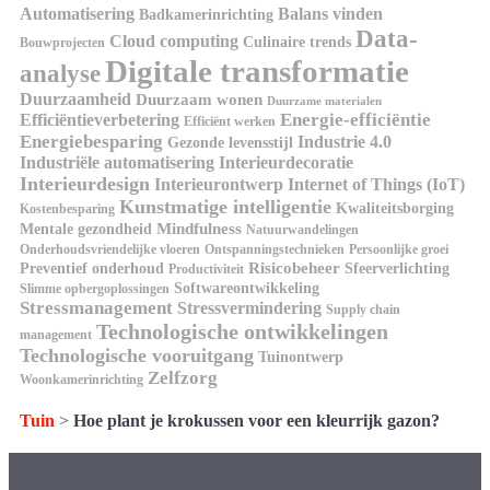
Automatisering
Balans vinden
Badkamerinrichting
Data-
Cloud computing
Culinaire trends
Bouwprojecten
Digitale transformatie
analyse
Duurzaamheid
Duurzaam wonen
Duurzame materialen
Energie-efficiëntie
Efficiëntieverbetering
Efficiënt werken
Energiebesparing
Industrie 4.0
Gezonde levensstijl
Industriële automatisering
Interieurdecoratie
Interieurdesign
Interieurontwerp
Internet of Things (IoT)
Kunstmatige intelligentie
Kwaliteitsborging
Kostenbesparing
Mindfulness
Mentale gezondheid
Natuurwandelingen
Onderhoudsvriendelijke vloeren
Ontspanningstechnieken
Persoonlijke groei
Risicobeheer
Preventief onderhoud
Sfeerverlichting
Productiviteit
Softwareontwikkeling
Slimme opbergoplossingen
Stressmanagement
Stressvermindering
Supply chain
Technologische ontwikkelingen
management
Technologische vooruitgang
Tuinontwerp
Zelfzorg
Woonkamerinrichting
Tuin
>
Hoe plant je krokussen voor een kleurrijk gazon?