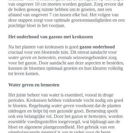
van ongeveer 10 cm moeten worden geplant. Zorg ervoor dat
de bollen genoeg ruimte hebben om te groeien, met een
afstand van ongeveer 7 cm tussen elke bol. Het volgen van
deze stappen zorgt voor optimale groeiomstandigheden en een
prachtige bloei in het voorjaar.
Het onderhoud van gazons met krokussen
Na het planten van krokussen is goed
gazon onderhoud
cruciaal voor een bloeiende tuin. Dit omvat aandacht voor
water geven en bemesten
, evenals seizoensgebonden zorg
voor het gazon. Door aandacht aan deze aspecten te besteden,
kunnen de bloemen optimaal groeien en hun kleuren volledig
tot leven komen.
Water geven en bemesten
Het juiste beheer van water is essentieel, vooral in droge
periodes. Krokussen hebben voldoende vocht nodig om goed
te bloeien. Regelmatig
water geven
voorkomt dat de planten
uitdrogen en helpt bij een gezonde groei. Bemesting speelt
ook een belangrijke rol. Door het gazon te
bemesten
, worden
essentiële voedingsstoffen toegevoegd, wat bijdraagt aan de
bloei en algemene plantgezondheid. Het gebruik van een
uitgebalanceerde meststof is aan te raden voor de beste