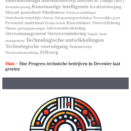
Interieurdesign
Interieurontwerp
Internet of Things (IoT)
Kunstmatige intelligentie
Kwaliteitsborging
Kostenbesparing
Mindfulness
Mentale gezondheid
Natuurwandelingen
Onderhoudsvriendelijke vloeren
Ontspanningstechnieken
Persoonlijke groei
Risicobeheer
Preventief onderhoud
Sfeerverlichting
Productiviteit
Softwareontwikkeling
Slimme opbergoplossingen
Stressmanagement
Stressvermindering
Supply chain
Technologische ontwikkelingen
management
Technologische vooruitgang
Tuinontwerp
Zelfzorg
Woonkamerinrichting
Huis
>
Hoe Progress technische bedrijven in Deventer laat
groeien