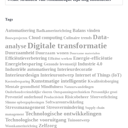
Tags
Automatisering
Balans vinden
Badkamerinrichting
Data-
Cloud computing
Culinaire trends
Bouwprojecten
Digitale transformatie
analyse
Duurzaamheid
Duurzaam wonen
Duurzame materialen
Energie-efficiëntie
Efficiëntieverbetering
Efficiënt werken
Energiebesparing
Industrie 4.0
Gezonde levensstijl
Industriële automatisering
Interieurdecoratie
Interieurdesign
Interieurontwerp
Internet of Things (IoT)
Kunstmatige intelligentie
Kwaliteitsborging
Kostenbesparing
Mindfulness
Mentale gezondheid
Natuurwandelingen
Onderhoudsvriendelijke vloeren
Ontspanningstechnieken
Persoonlijke groei
Risicobeheer
Preventief onderhoud
Sfeerverlichting
Productiviteit
Softwareontwikkeling
Slimme opbergoplossingen
Stressmanagement
Stressvermindering
Supply chain
Technologische ontwikkelingen
management
Technologische vooruitgang
Tuinontwerp
Zelfzorg
Woonkamerinrichting