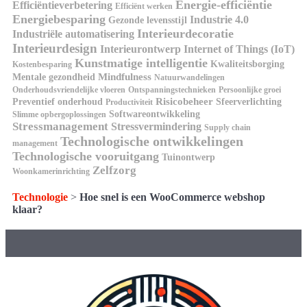
Energie-efficiëntie
Efficiëntieverbetering
Efficiënt werken
Energiebesparing
Industrie 4.0
Gezonde levensstijl
Interieurdecoratie
Industriële automatisering
Interieurdesign
Interieurontwerp
Internet of Things (IoT)
Kunstmatige intelligentie
Kwaliteitsborging
Kostenbesparing
Mindfulness
Mentale gezondheid
Natuurwandelingen
Onderhoudsvriendelijke vloeren
Ontspanningstechnieken
Persoonlijke groei
Risicobeheer
Preventief onderhoud
Sfeerverlichting
Productiviteit
Softwareontwikkeling
Slimme opbergoplossingen
Stressmanagement
Stressvermindering
Supply chain
Technologische ontwikkelingen
management
Technologische vooruitgang
Tuinontwerp
Zelfzorg
Woonkamerinrichting
Technologie
>
Hoe snel is een WooCommerce webshop
klaar?