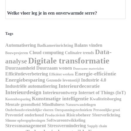
Welke vloer leg je in een onverwarmde serre?
Tags
Automatisering
Balans vinden
Badkamerinrichting
Data-
Cloud computing
Culinaire trends
Bouwprojecten
Digitale transformatie
analyse
Duurzaamheid
Duurzaam wonen
Duurzame materialen
Energie-efficiëntie
Efficiëntieverbetering
Efficiënt werken
Energiebesparing
Industrie 4.0
Gezonde levensstijl
Interieurdecoratie
Industriële automatisering
Interieurdesign
Interieurontwerp
Internet of Things (IoT)
Kunstmatige intelligentie
Kwaliteitsborging
Kostenbesparing
Mindfulness
Mentale gezondheid
Natuurwandelingen
Onderhoudsvriendelijke vloeren
Ontspanningstechnieken
Persoonlijke groei
Risicobeheer
Preventief onderhoud
Sfeerverlichting
Productiviteit
Softwareontwikkeling
Slimme opbergoplossingen
Stressmanagement
Stressvermindering
Supply chain