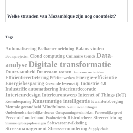
Welke stranden van Mozambique zijn nog onontdekt?
Tags
Automatisering
Balans vinden
Badkamerinrichting
Data-
Cloud computing
Culinaire trends
Bouwprojecten
Digitale transformatie
analyse
Duurzaamheid
Duurzaam wonen
Duurzame materialen
Energie-efficiëntie
Efficiëntieverbetering
Efficiënt werken
Energiebesparing
Industrie 4.0
Gezonde levensstijl
Industriële automatisering
Interieurdecoratie
Interieurdesign
Interieurontwerp
Internet of Things (IoT)
Kunstmatige intelligentie
Kwaliteitsborging
Kostenbesparing
Mindfulness
Mentale gezondheid
Natuurwandelingen
Onderhoudsvriendelijke vloeren
Ontspanningstechnieken
Persoonlijke groei
Risicobeheer
Preventief onderhoud
Sfeerverlichting
Productiviteit
Softwareontwikkeling
Slimme opbergoplossingen
Stressmanagement
Stressvermindering
Supply chain