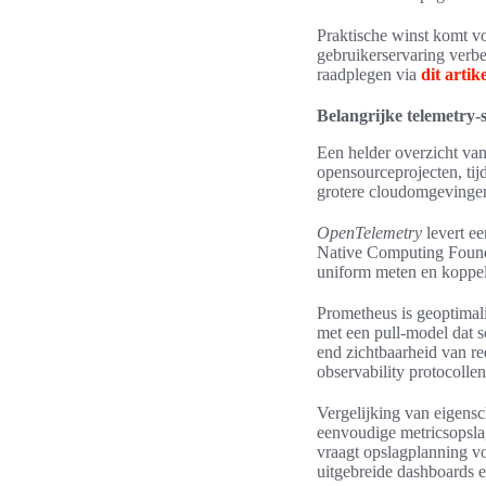
Praktische winst komt vo
gebruikerservaring verbe
raadplegen via
dit artike
Belangrijke telemetry-
Een helder overzicht van
opensourceprojecten, tij
grotere cloudomgevinge
OpenTelemetry
levert ee
Native Computing Founda
uniform meten en koppel
Prometheus is geoptimali
met een pull-model dat sc
end zichtbaarheid van re
observability protocollen
Vergelijking van eigens
eenvoudige metricsopslag
vraagt opslagplanning v
uitgebreide dashboards e