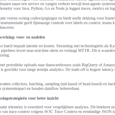
 draaien naast een service en vangen verkeer terwijl host-agents systee
metry voor Java, Python, Go en Node.js leggen traces, metrics en log
atie vereist weinig codewijzigingen en biedt snelle dekking voor fram
nstrumentatie geeft fijnmazige controle over labels en context. teams
alanceren.
werking: voor- en nadelen
s batch bepaalt latentie en kosten. Streaming met technologieën als Kaf
pipelines levert near-real-time alerts en verlaagt MTTR. Dit is waardevo
oring.
met periodieke uploads naar datawarehouses zoals BigQuery of Amaz
 is geschikt voor lange termijn analytics. De trade-off is hogere latenc
mvatten collectors, batching, sampling (tail-based of head-based) en ba
n systeemimpact en houden dataflow beheersbaar.
slagstrategieën voor beter inzicht
atie telemetry is essentieel voor vergelijkbare analyses. Dit betekent n
ren van trace-context volgens W3C Trace Context en eenduidige JSON l