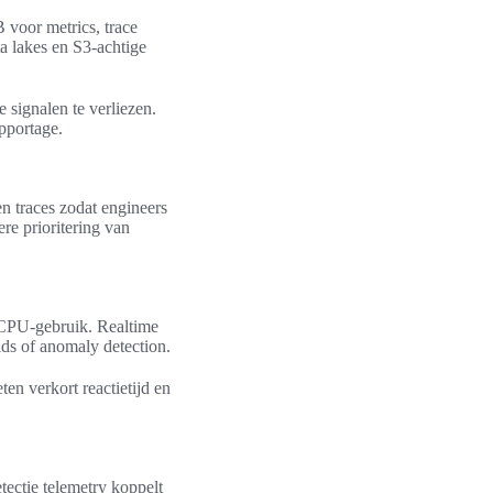
 voor metrics, trace
ta lakes en S3-achtige
 signalen te verliezen.
apportage.
en traces zodat engineers
ere prioritering van
n CPU-gebruik. Realtime
lds of anomaly detection.
en verkort reactietijd en
tectie telemetry koppelt