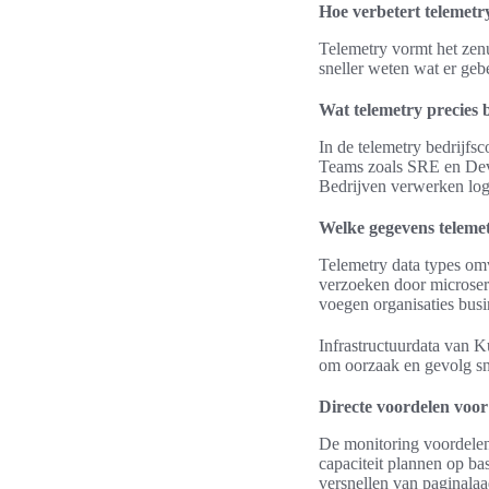
Hoe verbetert telemetry
Telemetry vormt het zen
sneller weten wat er gebe
Wat telemetry precies b
In de telemetry bedrijfs
Teams zoals SRE en Dev
Bedrijven verwerken logs
Welke gegevens telemet
Telemetry data types omv
verzoeken door microser
voegen organisaties busin
Infrastructuurdata van 
om oorzaak en gevolg sne
Directe voordelen voor
De monitoring voordelen 
capaciteit plannen op bas
versnellen van paginalaa