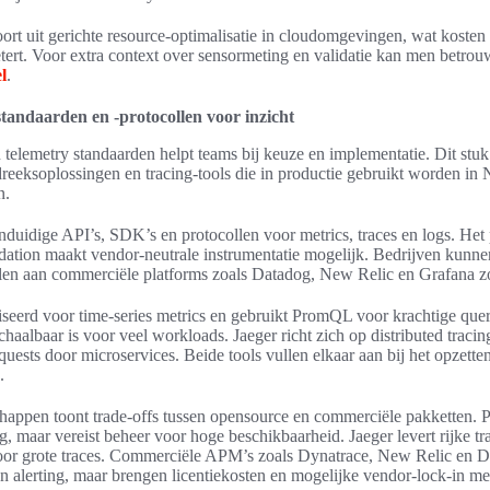
ort uit gerichte resource-optimalisatie in cloudomgevingen, wat kosten 
tert. Voor extra context over sensormeting en validatie kan men betro
l
.
standaarden en -protocollen voor inzicht
 telemetry standaarden helpt teams bij keuze en implementatie. Dit stuk
dreeksoplossingen en tracing-tools die in productie gebruikt worden in
n.
nduidige API’s, SDK’s en protocollen voor metrics, traces en logs. Het
tion maakt vendor-neutrale instrumentatie mogelijk. Bedrijven kunn
en aan commerciële platforms zoals Datadog, New Relic en Grafana zo
seerd voor time-series metrics en gebruikt PromQL voor krachtige quer
haalbaar is voor veel workloads. Jaeger richt zich op distributed tracin
quests door microservices. Beide tools vullen elkaar aan bij het opzette
.
chappen toont trade-offs tussen opensource en commerciële pakketten. 
, maar vereist beheer voor hoge beschikbaarheid. Jaeger levert rijke tr
oor grote traces. Commerciële APM’s zoals Dynatrace, New Relic en D
n alerting, maar brengen licentiekosten en mogelijke vendor-lock-in me