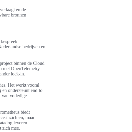
verlaagt en de
uwbare bronnen
 bespreekt
 Nederlandse bedrijven en
 project binnen de Cloud
en met OpenTelemetry
nder lock-in.
ies. Het werkt vooral
g en ondersteunt end-to-
n van volledige
Prometheus biedt
ace-inzichten, maar
atadog leveren
t zich mee.