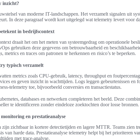
 inzicht?
uwstelsel van moderne IT-landschappen. Het verzamelt signalen uit sy
urt. In deze paragraaf wordt kort uitgelegd wat telemetry levert voor da
etekent in bedrijfscontext
context draait het om het meten van systeemgedrag om operationele besl
Ops gebruiken deze gegevens om betrouwbaarheid en beschikbaarheid 
, metrics en traces om patronen te herkennen en risico’s te beperken.
ry typisch verzamelt
atten metrics zoals CPU-gebruik, latency, throughput en foutpercentag
vices en geven inzicht in wachttijden. Logs leggen gebeurtenissen en 
ess-telemetry toe, bijvoorbeeld conversies en transactiestatus.
Kubernetes, databases en netwerken completeren het beeld. Deze combin
ller te identificeren zonder eindeloze zoektochten door losse bronnen.
 monitoring en prestatieanalyse
zijn zichtbaar in kortere detectietijden en lagere MTTR. Teams zien t
is van harde data. Prestatieanalyse telemetry helpt bij het prioriteren van
dtijden met trace-analyse.