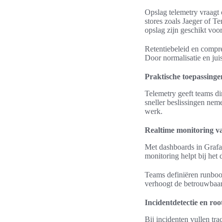
Opslag telemetry vraagt 
stores zoals Jaeger of T
opslag zijn geschikt voor
Retentiebeleid en compre
Door normalisatie en jui
Praktische toepassinge
Telemetry geeft teams dir
sneller beslissingen neme
werk.
Realtime monitoring va
Met dashboards in Grafan
monitoring helpt bij het 
Teams definiëren runbook
verhoogt de betrouwbaar
Incidentdetectie en roo
Bij incidenten vullen tr