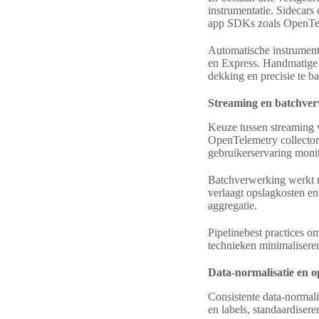
instrumentatie. Sidecars
app SDKs zoals OpenTele
Automatische instrument
en Express. Handmatige i
dekking en precisie te b
Streaming en batchver
Keuze tussen streaming v
OpenTelemetry collector 
gebruikerservaring monit
Batchverwerking werkt 
verlaagt opslagkosten en
aggregatie.
Pipelinebest practices o
technieken minimalisere
Data-normalisatie en op
Consistente data-normalis
en labels, standaardise