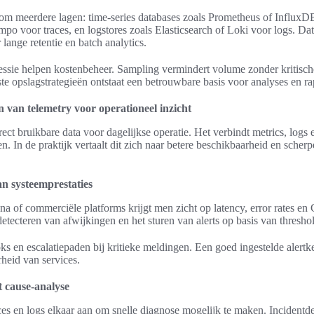
om meerdere lagen: time-series databases zoals Prometheus of InfluxDB
empo voor traces, en logstores zoals Elasticsearch of Loki voor logs. Da
 lange retentie en batch analytics.
ssie helpen kostenbeheer. Sampling vermindert volume zonder kritische
ste opslagstrategieën ontstaat een betrouwbare basis voor analyses en r
n van telemetry voor operationeel inzicht
ect bruikbare data voor dagelijkse operatie. Het verbindt metrics, logs 
n. In de praktijk vertaalt dit zich naar betere beschikbaarheid en scherp
n systeemprestaties
a of commerciële platforms krijgt men zicht op latency, error rates e
detecteren van afwijkingen en het sturen van alerts op basis van thresho
s en escalatiepaden bij kritieke meldingen. Een goed ingestelde alertket
heid van services.
t cause-analyse
aces en logs elkaar aan om snelle diagnose mogelijk te maken. Incidentde