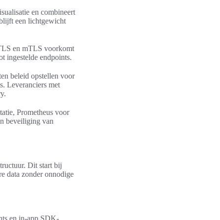
sualisatie en combineert
lijft een lichtgewicht
met TLS en mTLS voorkomt
ot ingestelde endpoints.
en beleid opstellen voor
s. Leveranciers met
y.
tatie, Prometheus voor
n beveiliging van
uctuur. Dit start bij
are data zonder onnodige
ents en in-app SDK-