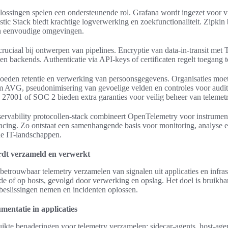
ossingen spelen een ondersteunende rol. Grafana wordt ingezet voor vi
stic Stack biedt krachtige logverwerking en zoekfunctionaliteit. Zipkin b
 in eenvoudige omgevingen.
 cruciaal bij ontwerpen van pipelines. Encryptie van data-in-transit 
 en backends. Authenticatie via API-keys of certificaten regelt toegang t
oeden retentie en verwerking van persoonsgegevens. Organisaties moet
m AVG, pseudonimisering van gevoelige velden en controles voor audit
O 27001 of SOC 2 bieden extra garanties voor veilig beheer van telemetr
rvability protocollen-stack combineert OpenTelemetry voor instrumen
racing. Zo ontstaat een samenhangende basis voor monitoring, analyse e
e IT-landschappen.
rdt verzameld en verwerkt
betrouwbaar telemetry verzamelen van signalen uit applicaties en infrastr
de of op hosts, gevolgd door verwerking en opslag. Het doel is bruikb
r beslissingen nemen en incidenten oplossen.
mentatie in applicaties
uikte benaderingen voor telemetry verzamelen: sidecar-agents, host-ag