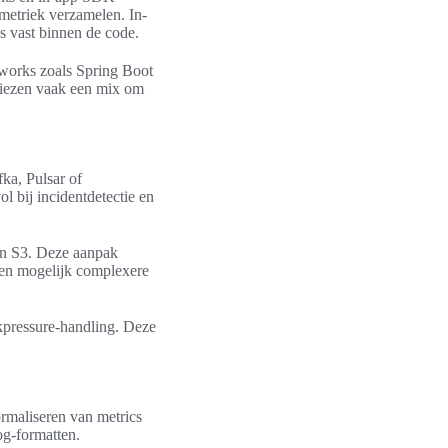
mmetriek verzamelen. In-
s vast binnen de code.
eworks zoals Spring Boot
 kiezen vaak een mix om
ka, Pulsar of
l bij incidentdetectie en
on S3. Deze aanpak
y en mogelijk complexere
ckpressure-handling. Deze
ormaliseren van metrics
og-formatten.