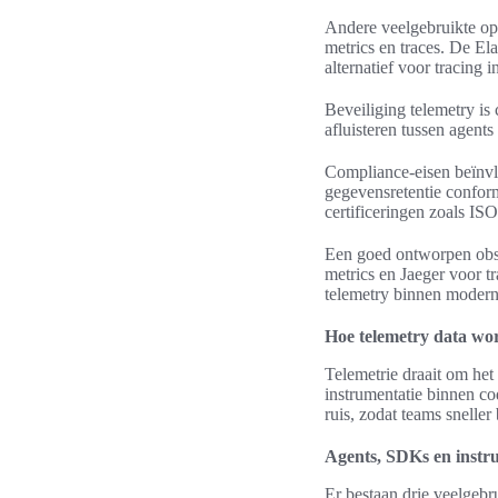
Andere veelgebruikte opl
metrics en traces. De Ela
alternatief voor tracing
Beveiliging telemetry is
afluisteren tussen agents
Compliance-eisen beïnvl
gegevensretentie confor
certificeringen zoals IS
Een goed ontworpen obse
metrics en Jaeger voor t
telemetry binnen modern
Hoe telemetry data wo
Telemetrie draait om het 
instrumentatie binnen co
ruis, zodat teams snelle
Agents, SDKs en instru
Er bestaan drie veelgebr