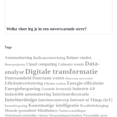
Welke vloer leg je in een onverwarmde serre?
Tags
Automatisering
Balans vinden
Badkamerinrichting
Data-
Cloud computing
Culinaire trends
Bouwprojecten
Digitale transformatie
analyse
Duurzaamheid
Duurzaam wonen
Duurzame materialen
Energie-efficiëntie
Efficiëntieverbetering
Efficiënt werken
Energiebesparing
Industrie 4.0
Gezonde levensstijl
Interieurdecoratie
Industriële automatisering
Interieurdesign
Interieurontwerp
Internet of Things (IoT)
Kunstmatige intelligentie
Kwaliteitsborging
Kostenbesparing
Mindfulness
Mentale gezondheid
Natuurwandelingen
Onderhoudsvriendelijke vloeren
Ontspanningstechnieken
Persoonlijke groei