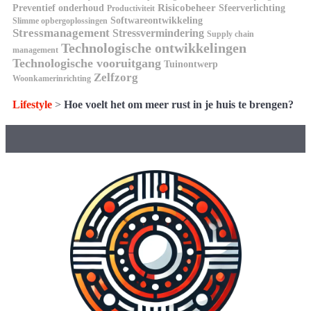
Risicobeheer
Preventief onderhoud
Sfeerverlichting
Productiviteit
Softwareontwikkeling
Slimme opbergoplossingen
Stressmanagement
Stressvermindering
Supply chain
Technologische ontwikkelingen
management
Technologische vooruitgang
Tuinontwerp
Zelfzorg
Woonkamerinrichting
Lifestyle
>
Hoe voelt het om meer rust in je huis te brengen?