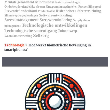
Mindfulness
Mentale gezondheid
Natuurwandelingen
Onderhoudsvriendelijke vloeren
Ontspanningstechnieken
Persoonlijke groei
Risicobeheer
Preventief onderhoud
Sfeerverlichting
Productiviteit
Softwareontwikkeling
Slimme opbergoplossingen
Stressmanagement
Stressvermindering
Supply chain
Technologische ontwikkelingen
management
Technologische vooruitgang
Tuinontwerp
Zelfzorg
Woonkamerinrichting
Technologie
>
Hoe werkt biometrische beveiliging in
smartphones?